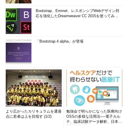
Bootstrap、Emmet、レスポンシブWebデザイン対
応を強化したDreamweaver CC 2015を使ってみ...
「Bootstrap 4 alpha」が登場
より広がったカリキュラムを通過
勉強会で明らかになった医療向け
点に若者は上を目指す (1/2)
OSSの多様な活用法──電子カル
テ、臨床試験データ解析、日本語
医学用語プラットフォーム、画...