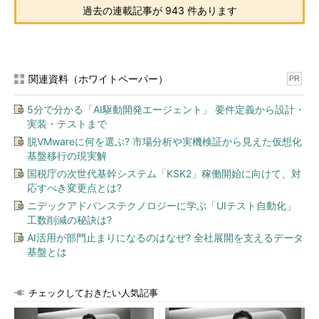
［スタート］メニューで［歯車（設定）］アイコンをクリッ
過去の連載記事が 943 件あります
クし、［Windowsの設定］画面を開く。ここで［システ
ム］をクリックする。
▼
関連資料（ホワイトペーパー）
PR
5分で分かる「AI駆動開発エージェント」 要件定義から設計・
実装・テストまで
脱VMwareに何を選ぶ? 市場分析や実機検証から見えた仮想化
基盤移行の現実解
国税庁の次世代基幹システム「KSK2」稼働開始に向けて、対
応すべき変更点とは?
ニデックアドバンステクノロジーに学ぶ「UIテスト自動化」
工数削減の秘訣は?
AI活用が部門止まりになるのはなぜ? 全社展開を支えるデータ
［電源オプション］で「休止状態」を有効化する（2）
基盤とは
［システム］画面の左ペインで［電源とスリープ］を選択す
る。
▼
チェックしておきたい人気記事