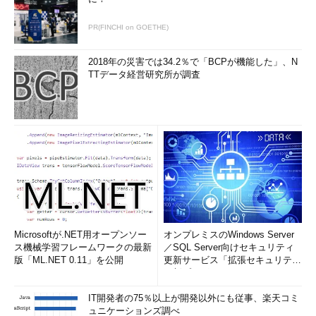
「現在利用可能ではない設定を変更します」をクリックす
る。グレーアウトされている「シャットダウン設定」が変更
PR(FINCHI on GOETHE)
可能になる。
▼
2018年の災害では34.2％で「BCPが機能した」、N
TTデータ経営研究所が調査
［電源オプション］で「休止状態」を有効化する（6）
「シャットダウン設定」の「休止状態」にチェックを入れ
Microsoftが.NET用オープンソー
オンプレミスのWindows Server
て、［変更の保存］ボタンをクリックする。
ス機械学習フレームワークの最新
／SQL Server向けセキュリティ
版「ML.NET 0.11」を公開
更新サービス「拡張セキュリティ
▼
更新プログ...
IT開発者の75％以上が開発以外にも従事、楽天コミ
ュニケーションズ調べ