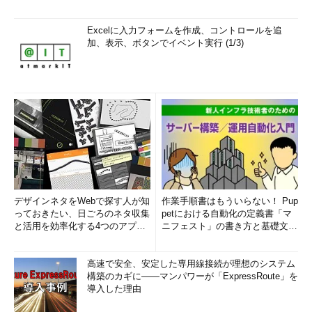
Excelに入力フォームを作成、コントロールを追
加、表示、ボタンでイベント実行 (1/3)
デザインネタをWebで探す人が知
作業手順書はもういらない！ Pup
っておきたい、日ごろのネタ収集
petにおける自動化の定義書「マ
と活用を効率化する4つのアプリ
ニフェスト」の書き方と基礎文法
(1/3)
まとめ (1/5)
高速で安全、安定した専用線接続が理想のシステム
構築のカギに――マンパワーが「ExpressRoute」を
導入した理由