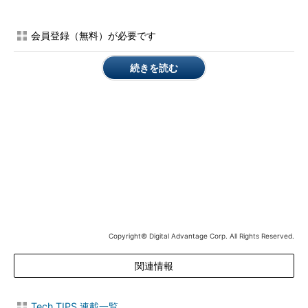
態」が有効化されておらず、［電源メニ
ュー］に「休止状態」という項目は表示
されない。
会員登録（無料）が必要です
続きを読む
コントロールパネルの［電源オプション］で「休止状態」を
有効化する
［Windowsの設定］－［システム］画面を開き、左ペインで
「電源とスリープ」を選択する。右ペインの「関連設定」にある
［電源の追加設定］リンクをクリックすると、［コントロールパ
ネル］の［電源オプション］が開く。TIPS「
Windows 10で素早
くコントロールパネルを開く方法
」を参考に［コントロールパネ
ル］を直接開いて、［電源オプション］をクリックしてもよい。
［電源オプション］アプレットの左ペインの［電源ボタンの動
Copyright© Digital Advantage Corp. All Rights Reserved.
作を選択する］をクリックする。［電源ボタンの定義とパスワー
ド保護の有効化］画面が開くので、ここの「シャットダウン設
関連情報
定」にある「休止状態」にチェックを入れて有効化すればよい
（ここに「休止状態」が表示されない場合は何らかの理由によ
り、「休止状態」がサポートされていない）。ただ、ここを有効
Tech TIPS 連載一覧