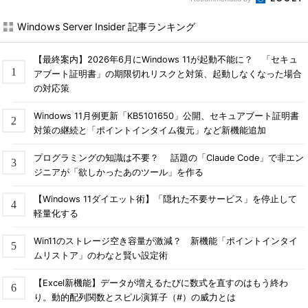
Windows Server Insider 記事ランキング
【最終案内】2026年6月にWindows 11が起動不能に？ 「セキュ
アブート証明書」の期限切れリスクと対策、起動しなくなった場合
の対応策
Windows 11月例更新「KB5101650」公開、セキュアブート証明書
対策の継続と「ポイントインタイム復元」など新機能追加
プログラミングの知識は不要？ 話題の「Claude Code」で非エン
ジニアが「欲しかったあのツール」を作る
【Windows 11ダイエット術】「隠れた不要サービス」を停止して
軽量化する
Win11のストレージ空き容量が激減？ 新機能「ポイントインタイ
ムリストア」のわなと賢い設定術
【Excel新機能】データが増えるたびに数式を直すのはもう終わ
り。動的配列関数とスピル演算子（#）の威力とは