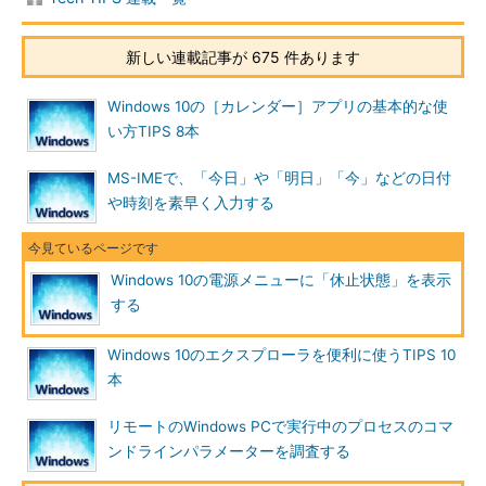
化するには、画面上部の「現在利用可能ではない設定を変更しま
す」をクリックして、「シャットダウン設定」の設定が行えるよ
新しい連載記事が 675 件あります
うにする必要がある。
Windows 10の［カレンダー］アプリの基本的な使
「休止状態」にチェックを入れて有効化し、［変更の保存］を
い方TIPS 8本
クリックすると、休止状態が有効になり、［電源メニュー］にも
「休止状態」が表示されるようになる。
MS-IMEで、「今日」や「明日」「今」などの日付
や時刻を素早く入力する
Windows 10の電源メニューに「休止状態」を表示
する
Windows 10のエクスプローラを便利に使うTIPS 10
本
リモートのWindows PCで実行中のプロセスのコマ
ンドラインパラメーターを調査する
［電源オプション］で「休止状態」を有効化する（1）