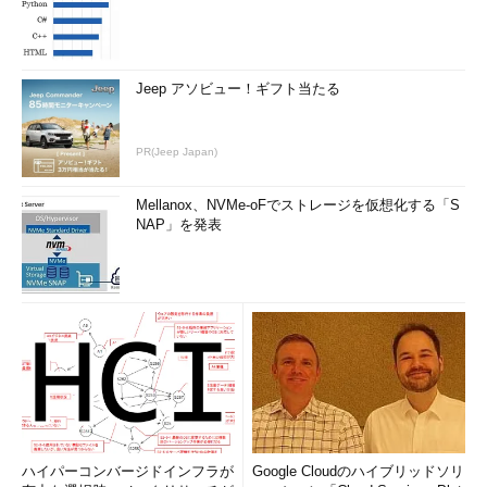
Jeep アソビュー！ギフト当たる
［電源オプション］で「休止状態」を有
効化する（7）
「休止状態」が有効になり、［電源メニ
PR(Jeep Japan)
ュー］に「休止状態」が表示される。
Mellanox、NVMe-oFでストレージを仮想化する「S
NAP」を発表
コマンドプロンプトで「休止状態」を有効化する
［電源ボタンの定義とパスワード保護の有効化］画面の「シャ
ットダウン設定」に「休止状態」が表示されていなかったり、こ
こにチェックを入れても［電源メニュー］に「休止状態」が表示
されなかったりする場合、powercfgコマンドで休止状態を有効
化することで利用できるようになる可能性がある。
管理者権限でコマンドプロンプトを開き、以下のコマンドを実
行すればよい（管理者権限でコマンドプロンプトを開く方法は、
TIPS「
Windows 10でコマンドプロンプトを素早く起動する方
ハイパーコンバージドインフラが
Google Cloudのハイブリッドソリ