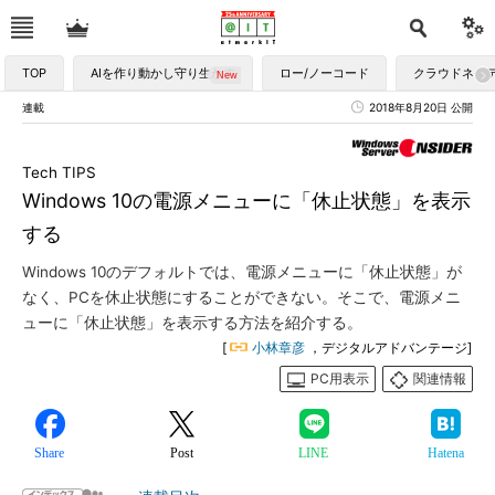
TOP
AIを作り動かし守り生かす
ロー/ノーコード
クラウドネイ
連載
2018年8月20日 公開
Tech TIPS
Windows 10の電源メニューに「休止状態」を表示
する
Windows 10のデフォルトでは、電源メニューに「休止状態」が
なく、PCを休止状態にすることができない。そこで、電源メニ
ューに「休止状態」を表示する方法を紹介する。
[
小林章彦
，デジタルアドバンテージ]
PC用表示
関連情報
Share
Post
LINE
Hatena