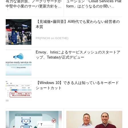
有力な選択肢、ノークリサーチが
ューション「Cloud Services Plat
法
」参照のこと）。
中堅中小業のサーバ更新方針を調
form」はどうなるのか聞い...
査
powercfg /h /type full
【見城徹×藤田晋】AI時代でも変わらない経営者の
powercfg /h on
本質
「休止状態」を有効化するコマンド
PR(FINCHI on GOETHE)
Envoy、Istioによるサービスメッシュのスタートア
ップ、Tetrateが正式デビュー
【Windows 10】できる人は知っているキーボード
ショートカット
powercfgコマンドで「休止状態」を有効化する