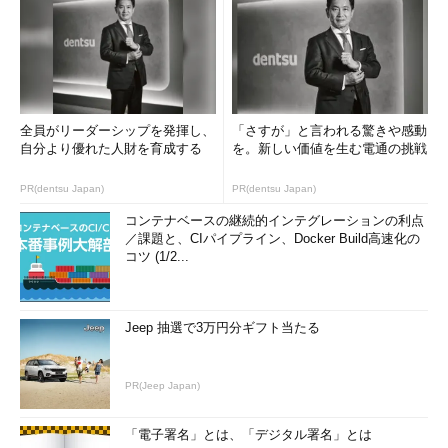
全員がリーダーシップを発揮し、
「さすが」と言われる驚きや感動
自分より優れた人財を育成する
を。新しい価値を生む電通の挑戦
PR(dentsu Japan)
PR(dentsu Japan)
［電源オプション］で「休止状態」を有効化する（3）
コンテナベースの継続的インテグレーションの利点
右ペインが「電源とスリープ」になるので、ここの「関連設
／課題と、CIパイプライン、Docker Build高速化の
定」にある［電源の追加設定］をクリックする。
コツ (1/2...
▼
Jeep 抽選で3万円分ギフト当たる
PR(Jeep Japan)
「電子署名」とは、「デジタル署名」とは