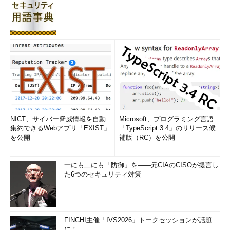
［電源オプション］で「休止状態」を有効化する（4）
［コントロールパネル］の［電源オプション］画面が開くの
で、左メニューの［電源ボタンの動作を選択する］をクリッ
クする。
▼
NICT、サイバー脅威情報を自動
Microsoft、プログラミング言語
集約できるWebアプリ「EXIST」
「TypeScript 3.4」のリリース候
を公開
補版（RC）を公開
一にも二にも「防御」を――元CIAのCISOが提言し
た6つのセキュリティ対策
［電源オプション］で「休止状態」を有効化する（5）
FINCHI主催「IVS2026」トークセッションが話題
［電源オプション］の［システム設定］画面が開くので、
に！