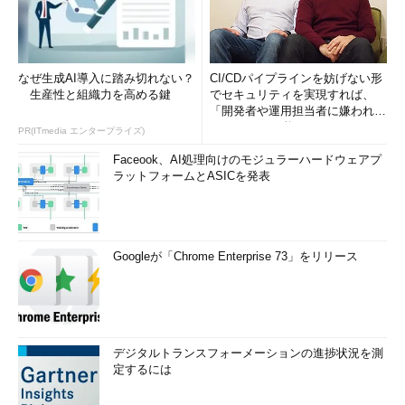
なお、現在の電源管理の状態を確認するには、以下のコマンド
を実行する。
なぜ生成AI導入に踏み切れない？
CI/CDパイプラインを妨げない形
powercfg /a
生産性と組織力を高める鍵
でセキュリティを実現すれば、
「開発者や運用担当者に嫌われな
電源管理の状態を確認するコマンド
いWAF」は可能か
PR(ITmedia エンタープライズ)
Faceook、AI処理向けのモジュラーハードウェアプ
ラットフォームとASICを発表
Googleが「Chrome Enterprise 73」をリリース
デジタルトランスフォーメーションの進捗状況を測
定するには