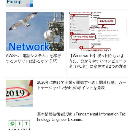
powercfgコマンドで電源管理の状態を確認する
また「休止状態」を無効化するのであれば、以下のコマンドを
実行すればよい。その他のpowercfgコマンドのオプションは、
TIPS「
Windowsのpowercfg.exeコマンドで電源オプションの設
定を変更する
」を参照してほしい。
AWSへ「電話システム」を移行
【Windows 10】後々困らないよ
powercfg /h off
するメリットはあるか？ (1/2)
うに、分かりやすいコンピュータ
powercfg /h /type reduced
名（PC名）に変更する2つの方法
「休止状態」を無効化するコマンド
2020年に向けて企業が開始すべきIT関連行動、ガー
トナージャパンが4つのポイントを発表
「
Tech TIPS
」
基本情報技術者試験（Fundamental Information Tec
hnology Engineer Examin...