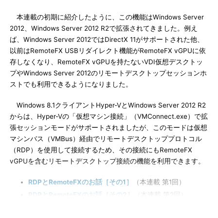
本連載の初期に紹介したように、この機能はWindows Server
2012、Windows Server 2012 R2で拡張されてきました。例え
ば、Windows Server 2012ではDirectX 11がサポートされた他、
以前はRemoteFX USBリダイレクト機能がRemoteFX vGPUに依
存しなくなり、RemoteFX vGPUを持たないVDI仮想デスクトッ
プやWindows Server 2012のリモートデスクトップセッションホ
ストでも利用できるようになりました。
Windows 8.1クライアントHyper-VとWindows Server 2012 R2
からは、Hyper-Vの「仮想マシン接続」（VMConnect.exe）で拡
張セッションモードがサポートされましたが、このモードは仮想
マシンバス（VMBus）経由でリモートデスクトッププロトコル
（RDP）を使用して接続するため、その接続にもRemoteFX
vGPUを含むリモートデスクトップ接続の機能を利用できます。
RDPとRemoteFXのお話［その1］
（本連載 第1回）
RDPとRemoteFXのお話［その2］
（本連載 第2回）
RDPとRemoteFXのお話［その3］
（本連載 第3回）