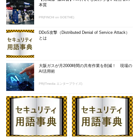
本質
Server 2016およびWindows 10のホストとゲストのサポート状況
については、以下のドキュメントを参照してください。
PR(FINCHI on GOETHE)
Supported configurations for Remote Desktop Services
DDoS攻撃（Distributed Denial of Service Attack）
in Windows Server 2016
［英語］（Windows IT Pro
とは
Center）
「Hyper-Vの設定」から消えた「物理GPU」
大阪ガスが月2000時間の共有作業を削減！ 現場の
前出の
画面2
は、Windows 10 Pro バージョン1803（ビルド
AI活用術
17134.x）クライアントHyper-Vの「Hyper-Vマネージャー」の
「Hyper-Vの設定」ダイアログボックスです。このPCに搭載され
PR(ITmedia エンタープライズ)
ているGPUはDirectX 10.1に対応し、DirectX 11.0／11.1を必要と
する最新のRemoteFX vGPU環境では利用できません。使用して
いるGPUとRemoteFX vGPUとの互換性は、「Get-
VMRemoteFXPhysicalVideoAdapter」コマンドレットで確認で
きます。
Windows Server, version 1709およびversion 1803は「Server
Coreインストール」環境のみで提供されますが、Windows