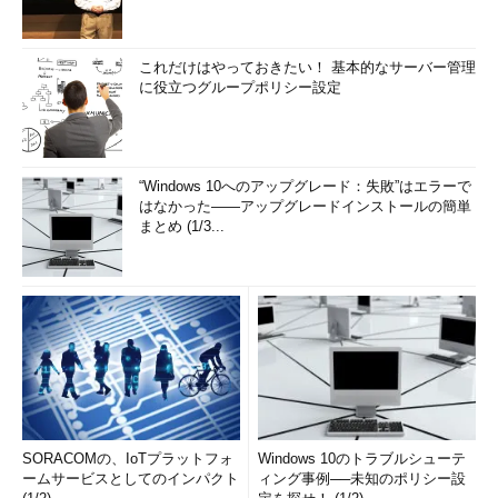
トに移行し、ゲストOSをWindows 10 バージョン1809や
Windows Server 2016にアップグレードしたとしても、
RemoteFX vGPUの機能は引き続き利用できると思われます。し
これだけはやっておきたい！ 基本的なサーバー管理
かし、Hyper-Vホスト側で積極的にサポートしなくなった以上、
に役立つグループポリシー設定
今後も使い続けられるとは考えない方がよいでしょう。
RemoteFX vGPUは、Windows Server,
version 1803で開発終了扱いに
“Windows 10へのアップグレード：失敗”はエラーで
はなかった――アップグレードインストールの簡単
まとめ (1/3...
SORACOMの、IoTプラットフォ
Windows 10のトラブルシューテ
ームサービスとしてのインパクト
ィング事例──未知のポリシー設