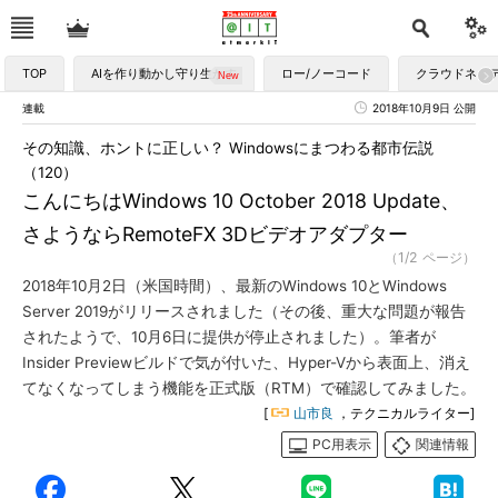
TOP
AIを作り動かし守り生かす
ロー/ノーコード
クラウドネイ
連載
2018年10月9日 公開
その知識、ホントに正しい？ Windowsにまつわる都市伝説
（120）
こんにちはWindows 10 October 2018 Update、
さようならRemoteFX 3Dビデオアダプター
（1/2 ページ）
2018年10月2日（米国時間）、最新のWindows 10とWindows
Server 2019がリリースされました（その後、重大な問題が報告
されたようで、10月6日に提供が停止されました）。筆者が
Insider Previewビルドで気が付いた、Hyper-Vから表面上、消え
てなくなってしまう機能を正式版（RTM）で確認してみました。
[
山市良
，テクニカルライター]
PC用表示
関連情報