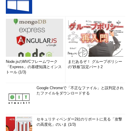
画面4
「Hyper-Vの設定」から「物理GPU」の項目が消
え、RemoteFX 3Dビデオアダプターは新規仮想マシンでは
Node.jsのMVCフレームワーク
まだあるぞ！ グループポリシー
サポートされないデバイスに
「Express」の基礎知識とインス
の“鉄板”設定パート2
トール (1/3)
また、Windows Server 2019のServer Coreインストールで
は、リモートデスクトップ仮想化ホストをはじめとするリモート
デスクトップサービスの役割サービスを有効化できないことも分
Google Chromeで「不正なファイル」と誤判定され
たファイルをダウンロードする
かりました（Server Coreインストールでは、リモートデスクト
ップライセンスのみ有効化可能）。このことから、RemoteFX
vGPUが利用できるかどうか以前に、Server Coreインストール
のみのWindows Server, version 1809はリモートデスクトップ仮
セキュリティベンダー2社のリポートに見る「攻撃
想化ホストとして利用できなくなります。
の高度化」のいま (1/3)