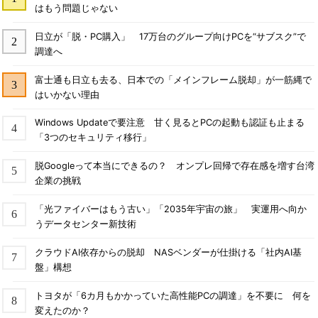
はもう問題じゃない
日立が「脱・PC購入」 17万台のグループ向けPCを“サブスク”で
調達へ
富士通も日立も去る、日本での「メインフレーム脱却」が一筋縄で
はいかない理由
Windows Updateで要注意 甘く見るとPCの起動も認証も止まる
「3つのセキュリティ移行」
脱Googleって本当にできるの？ オンプレ回帰で存在感を増す台湾
企業の挑戦
「光ファイバーはもう古い」「2035年宇宙の旅」 実運用へ向か
うデータセンター新技術
クラウドAI依存からの脱却 NASベンダーが仕掛ける「社内AI基
盤」構想
トヨタが「6カ月もかかっていた高性能PCの調達」を不要に 何を
変えたのか？