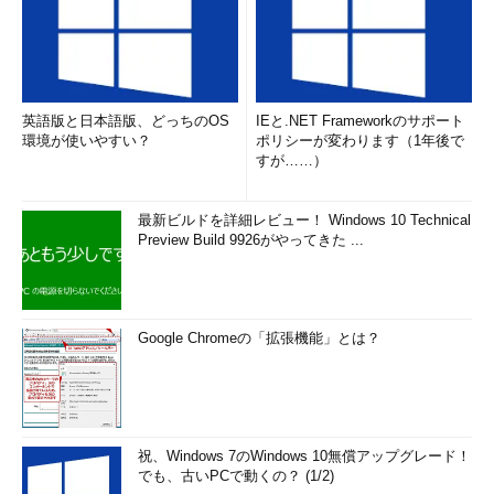
ャネル（LTSC）の「
Windows Server 2019
」、半期チャネル
（SAC）の「
Windows Server,version 1809
」は、最新の
Hyper-Vを搭載しています。これらのOSのInsider Previewビルド
を評価していたところ、RemoteFX vGPUに幾つかの変更を見つ
けました。
英語版と日本語版、どっちのOS
IEと.NET Frameworkのサポート
環境が使いやすい？
ポリシーが変わります（1年後で
まず、「Hyper-Vの設定」ダイアログボックスから「物理
すが……）
GPU」の項目が削除されていました。また、「仮想マシンの設
定」ダイアログボックスの「ハードウェアの追加」で
最新ビルドを詳細レビュー！ Windows 10 Technical
「RemoteFX 3Dビデオアダプター」を選択すると、以下のよう
Preview Build 9926がやってきた ...
に表示されました（
画面4
）。これはWindows 10 Insider
Preview ビルド17755.1のものですが、Windows 10 バージョン
1809とWindows Server 2019の正式版（RTM）ビルド17763.1も
この通りです。
Google Chromeの「拡張機能」とは？
RemoteFX 3Dビデオアダプターはサポートされなくなり
ました。既存のVMでこのアダプターを使用し続けること
はできますが、新しいVMには使用できません。
祝、Windows 7のWindows 10無償アップグレード！
でも、古いPCで動くの？ (1/2)