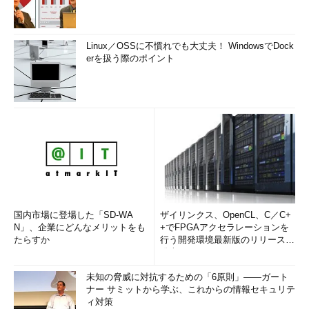
さらに、Windows Server 2016 Hyper-Vの仮想マシンのゲスト
OSとして、Windows 10 バージョン1809（Pro以上のエディショ
ン）とWindows Server 2019のRemoteFX vGPU対応状況を見て
Linux／OSSに不慣れでも大丈夫！ WindowsでDock
みると「
Microsoft RemoteFXグラフィックデバイス - WDDM
」
erを扱う際のポイント
デバイスを認識し、問題なく機能していました（
画面5
）。
国内市場に登場した「SD-WA
ザイリンクス、OpenCL、C／C+
N」、企業にどんなメリットをも
+でFPGAアクセラレーションを
画面5
Windows 10 バージョン1809とWindows Server 20
たらすか
行う開発環境最新版のリリースを
19を実行するHyper-V仮想マシンでは、Windows Server 20
発表
16のRemoteFX vGPUを利用できた
未知の脅威に対抗するための「6原則」――ガート
つまり、Windows Server 2016 Hyper-VのRemoteFX vGPU割
ナー サミットから学ぶ、これからの情報セキュリテ
り当て済みの仮想マシンを、Windows Server 2019 Hyper-Vホス
ィ対策