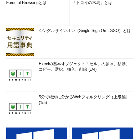
Forceful Browsingとは
「トロイの木馬」とは
Server 2016のデスクトップエクスペリエンスやServer Coreイン
ストール環境と同様に「リモートデスクトップ仮想化ホストの役
割」サービス（RDS-Virtualization）を有効化することで、
RemoteFX vGPUをサポートできます（
画面3
）。
シングルサインオン（Single Sign-On：SSO）とは
Excelの基本オブジェクト「セル」の参照、移動、
コピー、選択、挿入、削除 (1/4)
5分で絶対に分かるWebフィルタリング（上級編）
(1/5)
画面3
半期チャネルのWindows Server, version 1803まで
は、「リモートデスクトップ仮想化ホストの役割」サービス
を有効化することで、RemoteFX vGPUをサポートできる
2018年10月2日（米国時間）にリリースされた「
Windows 10
October 2018 Update（バージョン1809）
」、長期サービスチ