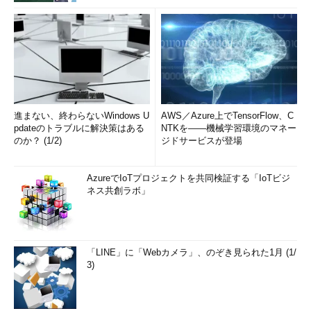
進まない、終わらないWindows U
AWS／Azure上でTensorFlow、C
pdateのトラブルに解決策はある
NTKを――機械学習環境のマネー
のか？ (1/2)
ジドサービスが登場
AzureでIoTプロジェクトを共同検証する「IoTビジ
ネス共創ラボ」
「LINE」に「Webカメラ」、のぞき見られた1月 (1/
3)