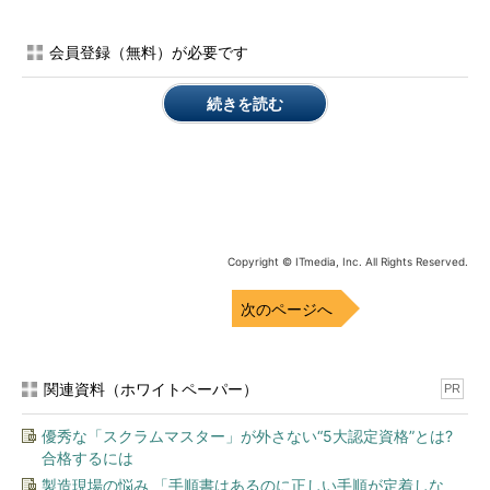
Windows 10とWindows Server 2016においても、RemoteFX
vGPUはさらに拡張されています。GPU機能としては、DirectX
会員登録（無料）が必要です
11.1、OpenGL 4.4、OpenCL 1.1がサポートされました（
画面
1
）。また、Windows Server 2016のリモートデスクトップセッ
続きを読む
ションホストの個人用セッションデスクトップ展開シナリオで
は、RemoteFX vGPUの割り当てがサポートされるようになりま
した。さらに、Windows 10 バージョン1511以降のクライアント
Hyper-Vでも、RemoteFX vGPUの割り当てが可能になりました
（
画面2
）。
Copyright © ITmedia, Inc. All Rights Reserved.
次のページへ
関連資料（ホワイトペーパー）
PR
優秀な「スクラムマスター」が外さない“5大認定資格”とは?
合格するには
製造現場の悩み 「手順書はあるのに正しい手順が定着しな