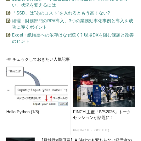
画面1
Windows Server 2016 Hyper-VホストのRemoteFX
い」状況を変えるには
vGPU環境。リモートデスクトップセッションや仮想マシン
接続の拡張セッションモードでGPUの機能（DirectX 11.1、O
「SSD」は“あのコスト”を入れるともう高くない?
penGL 4.4、OpenCL 1.1）を利用できる
経理・財務部門のRPA導入、3つの業務効率化事例と導入を成
功に導くポイント
Excel・紙帳票への依存はなぜ続く? 現場DXを阻む課題と改善
のヒント
チェックしておきたい人気記事
画面2
Windows 10クライアントHyper-VでもRemoteFX v
GPUを提供できるようになった（ただし互換性のあるGPUが
必要）。ゲストOSとしてWindows 10 Pro（バージョン1607
以降）とWindows Server 2016のリモートデスクトップセッ
Hello Python (1/3)
FINCHI主催「IVS2026」トーク
ションホストもサポートされるようになった
セッションが話題に！
Windows 10 バージョン1607からは、VDI仮想デスクトップの
PR(FINCHI on GOETHE)
ゲストOSとして、Windows 10 Enterpriseに加えて、Windows 10
ProでもRemoteFX vGPUが利用可能になっています。Windows
【見城徹×藤田晋】AI時代でも変わらない経営者の