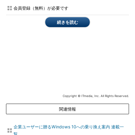
で活用してみてください。
会員登録（無料）が必要です
さらに進化したWindows 10の企業向け展開――Sysprep
続きを読む
を代替／補完する「プロビジョニングパッケージ」と
「Windows AutoPilot」
（本連載 第16回）
Windows 10 バージョン1803のクリーンインストールから
Sysprepまでの手順
本稿では、Windows 10 Enterprise バージョン1803をクリーン
インストール後、品質更新プログラムを適用して最新状態にし、
Sysprepを実行してイメージを一般化する手順を説明します。
Windows 10 Educationも同様の手順になります。Windows 10
ProやPro Educationについては、同様の手順で成功するかどう
Copyright © ITmedia, Inc. All Rights Reserved.
か、確認していません。
関連情報
●手順（1）
Windows 10 バージョン1803をクリーンインストールします。
企業ユーザーに贈るWindows 10への乗り換え案内 連載一
このとき、ネットワーク接続は切断した状態でインストールを進
覧