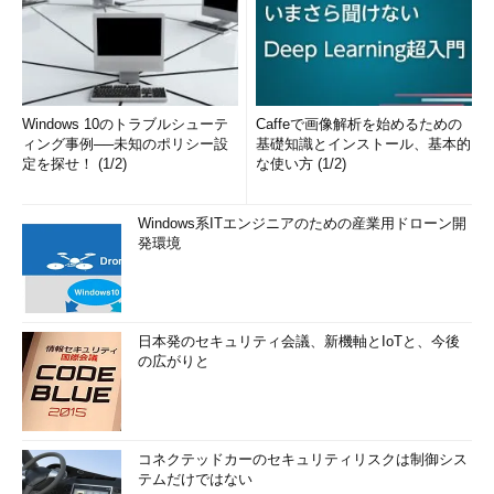
17763.55）のSysprepによる一般化はこの手順で確認し、成功し
ました。Windows 10 バージョン1809のインストールメディア
は、Windows 10 バージョン1809でネットワークに未接続で新規
インストールした場合、「PCが再起動したのはなぜですか？」
など、ネットワーク（有線またはFi-Fi）への接続を促すメッセー
Windows 10のトラブルシューテ
Caffeで画像解析を始めるための
ジが出てくるようになりましたが、全てスキップして進んでくだ
ィング事例──未知のポリシー設
基礎知識とインストール、基本的
さい。
定を探せ！ (1/2)
な使い方 (1/2)
なお、今回は動作確認のために配布が停止されたビルド
Windows系ITエンジニアのための産業用ドローン開
17763.1ベースのインストールメディアを使用して確認しました
発環境
が、このインストールメディアの運用環境での使用は避けてくだ
さい。
筆者紹介
日本発のセキュリティ会議、新機軸とIoTと、今後
の広がりと
山市 良（やまいち りょう）
岩手県花巻市在住。Microsoft MVP：Cloud and Datacenter
Management（Oct 2008 - Sep 2016）。SIer、IT出版社、中堅
コネクテッドカーのセキュリティリスクは制御シス
企業のシステム管理者を経て、フリーのテクニカルライター
テムだけではない
に。Microsoft製品、テクノロジーを中心に、IT雑誌、Webサイ