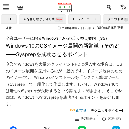
TOP
AIを作り動かし守り生かす
ロー/ノーコード
クラウドネイ
2019年8月15日 更新
連載
2018年10月25日 公開
企業ユーザーに贈るWindows 10への乗り換え案内（35）
Windows 10のOSイメージ展開の新常識（その2）
――Sysprepを成功させるポイント
企業でWindowsを大量のクライアントPCに導入する場合は、OS
のイメージ展開を採用するのが一般的です。イメージ展開のため
のイメージは、Windowsインストールを「システム準備ツール」
（Sysprep）で一般化して作成します。しかし、Windows 10で
は肝心のSysprepが失敗するという話をよく聞きます。そこで今
回は、Windows 10でSysprepを成功させるポイントを紹介しま
す。
[
山市良
，テクニカルライター]
PC用表示
関連情報