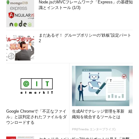
（Sysdm.cpl）を開き、「詳細設定」タブの「ユーザープロファ
Node.jsのMVCフレームワーク「Express」の基礎知
イル」にある「設定」をクリックして、削除したローカルアカウ
識とインストール (1/3)
ント（不明なアカウント）のユーザープロファイルを削除します
（
画面6
）。
まだあるぞ！ グループポリシーの“鉄板”設定パート
2
画面6
Administratorアカウントでサインインし、最初に作
成したローカルユーザーアカウントとそのユーザープロファ
Google Chromeで「不正なファイ
生成AIでナレッジ管理を革新 組
イルを削除する
ル」と誤判定されたファイルをダ
織知を統合するツールとは
ウンロードする
●手順（11）
PR(ITmedia エンタープライズ)