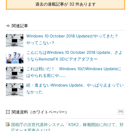
は、推奨パーティション構成にこだわる必要はありません。通常
過去の連載記事が 32 件あります
の方法でクリーンインストールしてください。
●手順（2）
関連記事
Windows 10のクリーンインストールが完了したら、ローカル
Windows 10 October 2018 Updateがやってきた？
アカウントでサインインします。
やってこない？
こんにちはWindows 10 October 2018 Update、さよ
●手順（3）
うならRemoteFX 3Dビデオアダプター
「タスクスケジューラ」（Taskschd.msc）を使用して、
これは戦いだ！ Windows 10のWindows Updateに
「\Microsoft\Windows\AppxDeploymentClient」にある「Pre-
はやられる前にや……
staged app cleanup」タスクを無効化します。または、コマンド
プロンプトを管理者として開いて、次のコマンドラインを実行し
続・進まないWindows Update、やっぱり止まってい
ます。
なかった
Schtasks
.
exe 
/
change 
/
disable 
/
tn 
"\Microsoft\Windows\AppxDeploymentClient\
関連資料（ホワイトペーパー）
PR
Pre-staged app cleanup"
国税庁の次世代基幹システム「KSK2」稼働開始に向けて、対
●手順（4）
応すべき変更点とは?