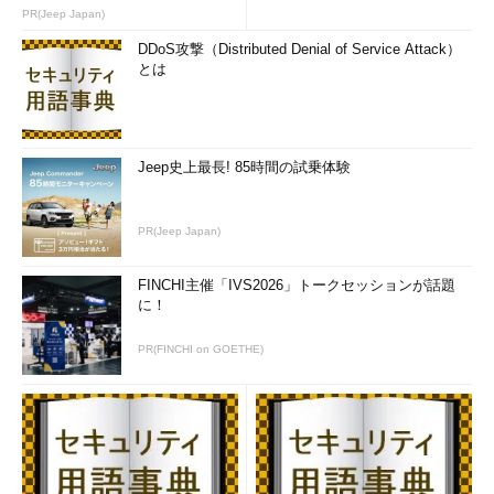
PR(Jeep Japan)
DDoS攻撃（Distributed Denial of Service Attack）
とは
Jeep史上最長! 85時間の試乗体験
PR(Jeep Japan)
画面3
ローカルグループポリシーエディター（Gpedit.ms
c）で3つのポリシーを有効化する（一部のポリシーはEnterp
riseおよびEducationエディションが必要）
FINCHI主催「IVS2026」トークセッションが話題
に！
●手順（5）
PR(FINCHI on GOETHE)
コマンドプロンプトまたはWindows PowerShellを開いて
「
gpupdate
」と入力して実行し、ポリシーの変更を反映させま
す。
●手順（6）