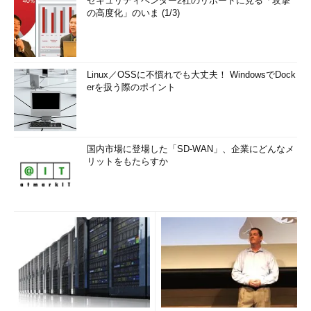
「ローカルグループポリシーエディター」（Gpedit.msc）を
セキュリティベンダー2社のリポートに見る「攻撃
の高度化」のいま (1/3)
開き、手順（4）で有効化した3つのポリシー設定を「未構成」
に戻します。
●手順（12）
Linux／OSSに不慣れでも大丈夫！ WindowsでDock
erを扱う際のポイント
ここでネットワークを切断します。コマンドプロンプトまたは
Windows PowerShellを開いて「
gpupdate
」と入力して実行
し、ポリシーの変更を反映させます。
国内市場に登場した「SD-WAN」、企業にどんなメ
●手順（13）
リットをもたらすか
コマンドプロンプトまたはWindows PowerShellを管理者とし
て開き、次のコマンドラインを実行して、Sysprepを実行しま
す。仮想マシンで作成したイメージを仮想マシン環境に展開する
場合は、さらに「
/mode:vm
」を追加することで、初回起動時の
デバイスの検出をスキップさせて、セットアップの高速化を図る
ことができます。
C
:
\Windows\System32\Sysprep\sysprep
.
exe 
/
oobe 
/
generalize 
/
shutdown 
/
mode
:
vm