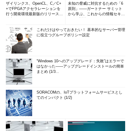
ザイリンクス、OpenCL、C／C+
未知の脅威に対抗するための「6
+でFPGAアクセラレーションを
原則」――ガートナー サミット
Sysprep実行時にエラーが発生せずに、シャットダウンしてPC
行う開発環境最新版のリリースを
から学ぶ、これからの情報セキュ
の電源が切れたら成功です（
画面7
）。手順（9）と（10）を手順
発表
リティ対策
（2）の直後に行い、手順（3）～（8）をAdministratorアカウン
トで実行しても問題はないはずです。
これだけはやっておきたい！ 基本的なサーバー管理
に役立つグループポリシー設定
“Windows 10へのアップグレード：失敗”はエラーで
はなかった――アップグレードインストールの簡単
まとめ (1/3...
SORACOMの、IoTプラットフォームサービスとし
てのインパクト (1/2)
画面7
ポリシー設定を「未構成」に戻し、Sysprepを実行
する。エラーなしでシャットダウンすれば成功
Windows 10 バージョン1809（ビルド17763.1および