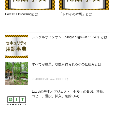
ここでネットワークを接続し、インターネットと通信可能な状
態にします。
Forceful Browsingとは
「トロイの木馬」とは
●手順（7）
「設定」アプリの「更新とセキュリティ」→「Windows
Update」を開き、「更新プログラムのチェック」をクリックし
シングルサインオン（Single Sign-On：SSO）とは
て、品質更新プログラムをインストールします（
画面4
）。イン
ストールを完了するためには、PCの再起動が必要です。
すべてが絶景、収益も得られるその仕組みとは
PR(COCO VILLA on GOETHE)
Excelの基本オブジェクト「セル」の参照、移動、
コピー、選択、挿入、削除 (1/4)