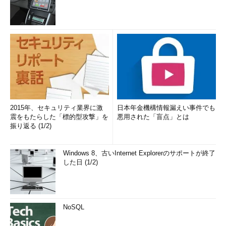
トへの記事の寄稿、ドキュメント作成、事例取材などを手掛け
る。個人ブログは『
山市良のえぬなんとかわーるど
』。近著は
『
Windows Server 2016テクノロジ入門－完全版
』（日経BP
社）。
2015年、セキュリティ業界に激
日本年金機構情報漏えい事件でも
震をもたらした「標的型攻撃」を
悪用された「盲点」とは
振り返る (1/2)
Windows 8、古いInternet Explorerのサポートが終了
した日 (1/2)
NoSQL