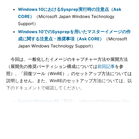
Windows 10におけるSysprep実行時の注意点（Ask
CORE）
（Microsoft Japan Windows Technology
Support）
Windows 10でのSysprepを用いたマスターイメージの作
成に関する注意点・推奨事項（Ask CORE）
（Microsoft
Japan Windows Technology Support）
今回は、一般化したイメージのキャプチャー方法や展開方法
（展開先の推奨パーティション構成については
前回記事
を参
照）、「回復ツール（WinRE）」のセットアップ方法については
説明しません。また、WinREのセットアップ方法については、以
下のドキュメントで確認してください。
Deploy Windows RE
［英語］（Microsoft Hardware Dev
Center）
Windows 10は、「
無人応答ファイル（Unattend.xml）
」によ
るミニセットアップの自動化に加えて、本連載第16回で紹介した
「プロビジョニングパッケージ」を組み合わせることもできるの