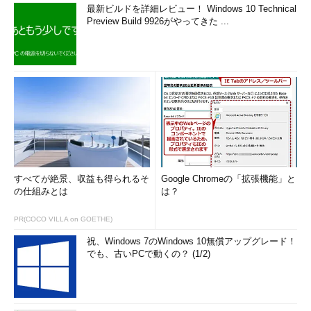
最新ビルドを詳細レビュー！ Windows 10 Technical
Preview Build 9926がやってきた ...
画面5
Windows Updateによる更新が完了したら、Admini
stratorアカウントにパスワードを設定し、アカウントを有効
化する（AdministratorアカウントはSysprep時に再び無効
化される）
●手順（10）
すべてが絶景、収益も得られるそ
Google Chromeの「拡張機能」と
の仕組みとは
は？
現在のユーザーをサインアウトさせ、有効化したビルトイン
「Administrator」アカウントでサインインします。サインイン
PR(COCO VILLA on GOETHE)
後、「コンピューターの管理」スナップイン
祝、Windows 7のWindows 10無償アップグレード！
（CompMgmt.msc）を開き、Windows 10のセットアップ時に作
でも、古いPCで動くの？ (1/2)
成したローカルアカウントを削除します。
また、コントロールパネルの「システムのプロパティ」