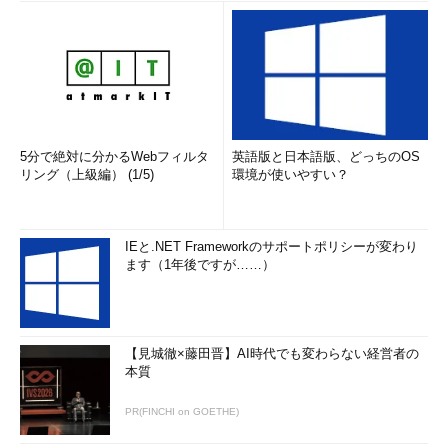
画面4
ポリシーを更新後、ネットワークに接続してWindo
ws Updateを実行する
●手順（8）
展開用のイメージにデスクトップアプリケーションやツール
（UWPアプリ以外で、Sysprepに対応しているもの）を含めたい
場合は、この時点でインストールしておきます。
5分で絶対に分かるWebフィルタ
英語版と日本語版、どっちのOS
リング（上級編） (1/5)
環境が使いやすい？
●手順（9）
Windows 10の更新とアプリケーションの準備が完了したら、
IEと.NET Frameworkのサポートポリシーが変わり
「コンピューターの管理」スナップイン（CompMgmt.msc）を
ます（1年後ですが……）
開き、ビルトインの「Administrator」アカウントを有効化して、
パスワードを設定します（
画面5
）。なお、Sysprepを実行して
一般化すると、ビルトイン「Administrator」は再び無効化されま
す。
【見城徹×藤田晋】AI時代でも変わらない経営者の
本質
PR(FINCHI on GOETHE)