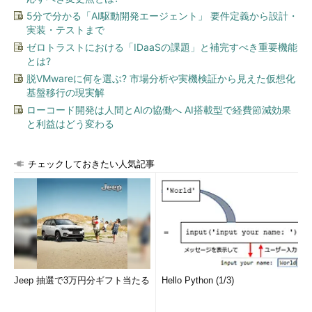
5分で分かる「AI駆動開発エージェント」 要件定義から設計・
「ローカルグループポリシーエディター」（Gpedit.msc）を
実装・テストまで
開き、次の3つのポリシーを有効化します（
画面3
）。
ゼロトラストにおける「IDaaSの課題」と補完すべき重要機能
とは?
脱VMwareに何を選ぶ? 市場分析や実機検証から見えた仮想化
コンピューターの管理\管理用テンプレート
基盤移行の現実解
\Windows コンポーネント\クラウド コンテンツ
ローコード開発は人間とAIの協働へ AI搭載型で経費節減効果
\Microsoft コンシューマー エクスペリエンスを
と利益はどう変わる
無効にする：
有効
コンピューターの管理\管理用テンプレート
\Windows コンポーネント\ストア\更新プログラ
チェックしておきたい人気記事
ムの自動ダウンロードおよび自動インストールを
オフにする：
有効
コンピューターの管理\管理用テンプレート
\Windows コンポーネント\ストア\最新バージョ
ンの Windows への更新プログラム提供をオフに
する：
有効
Jeep 抽選で3万円分ギフト当たる
Hello Python (1/3)