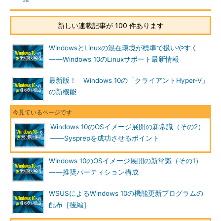
め、ローカルアカウントを作成してセットアップを完了します
（
画面2
）。
新しい連載記事が 100 件あります
WindowsとLinuxの混在環境が標準で扱いやすく
――Windows 10のLinuxサポート最新情報
最新版！ Windows 10の「クライアントHyper-V」
の新機能
Windows 10のOSイメージ展開の新常識（その2）
――Sysprepを成功させるポイント
画面2
ネットワークを切断した状態でセットアップを進め
ると、Microsoftアカウントの指定が求められないのでスム
Windows 10のOSイメージ展開の新常識（その1）
ーズ
――推奨パーティション構成
なお、仮想マシンにクリーンインストールして一般化し、仮想
マシンのテンプレートにする場合は、
WSUSによるWindows 10の機能更新プログラムの
前回記事
の内容に従って推
奨パーティション構成にインストールすることをお勧めします。
配布［後編］
物理マシン用にC:ドライブのイメージをキャプチャーする場合