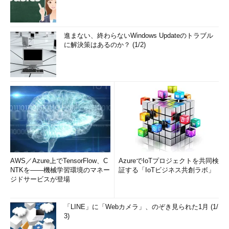
進まない、終わらないWindows Updateのトラブル
に解決策はあるのか？ (1/2)
AWS／Azure上でTensorFlow、C
AzureでIoTプロジェクトを共同検
NTKを――機械学習環境のマネー
証する「IoTビジネス共創ラボ」
ジドサービスが登場
「LINE」に「Webカメラ」、のぞき見られた1月 (1/
3)