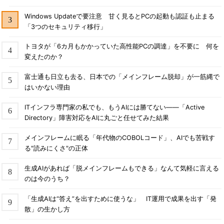
Windows Updateで要注意 甘く見るとPCの起動も認証も止まる
「3つのセキュリティ移行」
トヨタが「6カ月もかかっていた高性能PCの調達」を不要に 何を
変えたのか？
富士通も日立も去る、日本での「メインフレーム脱却」が一筋縄で
はいかない理由
ITインフラ専門家の私でも、もうAIには勝てない――「Active
Directory」障害対応をAIに丸ごと任せてみた結果
メインフレームに眠る「年代物のCOBOLコード」、AIでも苦戦す
る"読みにくさ"の正体
生成AIがあれば「脱メインフレームもできる」なんて気軽に言える
のは今のうち？
「生成AIは“答え”を出すために使うな」 IT運用で成果を出す「発
散」の生かし方