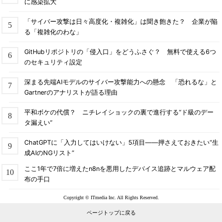
に感染拡大
「サイバー攻撃は日々高度化・複雑化」は聞き飽きた？ 企業が陥
る「複雑化のわな」
GitHubリポジトリの「侵入口」をどうふさぐ？ 無料で使える6つ
のセキュリティ設定
深まる先端AIモデルのサイバー攻撃能力への懸念 「恐れるな」と
Gartnerのアナリストが語る理由
平和ボケの代償？ ニチレイショックの裏で進行する“ド級のデー
タ漏えい”
ChatGPTに「入力してはいけない」5項目――押さえておきたい“生
成AIのNGリスト”
ここ1年で7倍に増えたn8nを悪用したデバイス追跡とマルウェア配
布の手口
Copyright © ITmedia Inc. All Rights Reserved.
ページトップに戻る