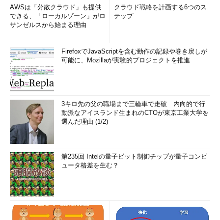
AWSは「分散クラウド」も提供
クラウド戦略を計画する6つのス
できる、「ローカルゾーン」がロ
テップ
サンゼルスから始まる理由
FirefoxでJavaScriptを含む動作の記録や巻き戻しが
可能に、Mozillaが実験的プロジェクトを推進
3キロ先の父の職場まで三輪車で走破 内向的で行
動派なアイスランド生まれのCTOが東京工業大学を
選んだ理由 (1/2)
第235回 Intelの量子ビット制御チップが量子コンピ
ュータ格差を生む？