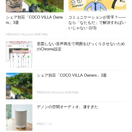
シェア別荘「COCO VILLA Owne
コミュニケーションが苦手？――
rs」3選
なら「なたもだ」で解決すればい
いじゃない (1/3)
PR(COCO VILLA on GOETHE)
意図しない音声再生で周囲をびっくりさせないため
のChrome設定
シェア別荘「COCO VILLA Owners」3選
PR(COCO VILLA on GOETHE)
デノンの空間オーディオ、凄すぎた
PR(デノン)