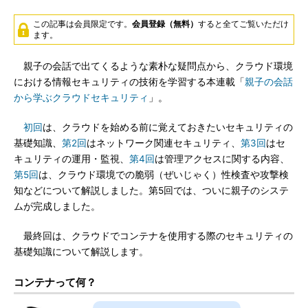
この記事は会員限定です。
会員登録（無料）
すると全てご覧いただけ
ます。
親子の会話で出てくるような素朴な疑問点から、クラウド環境
における情報セキュリティの技術を学習する本連載「
親子の会話
から学ぶクラウドセキュリティ
」。
初回
は、クラウドを始める前に覚えておきたいセキュリティの
基礎知識、
第2回
はネットワーク関連セキュリティ、
第3回
はセ
キュリティの運用・監視、
第4回
は管理アクセスに関する内容、
第5回
は、クラウド環境での脆弱（ぜいじゃく）性検査や攻撃検
知などについて解説しました。第5回では、ついに親子のシステ
ムが完成しました。
最終回は、クラウドでコンテナを使用する際のセキュリティの
基礎知識について解説します。
コンテナって何？