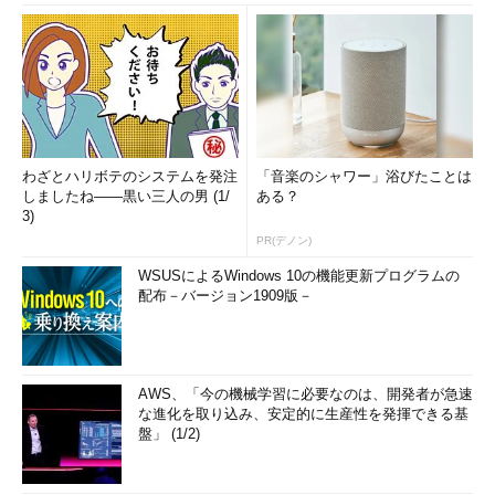
わざとハリボテのシステムを発注
「音楽のシャワー」浴びたことは
しましたね――黒い三人の男 (1/
ある？
3)
PR(デノン)
WSUSによるWindows 10の機能更新プログラムの
配布－バージョン1909版－
AWS、「今の機械学習に必要なのは、開発者が急速
な進化を取り込み、安定的に生産性を発揮できる基
盤」 (1/2)