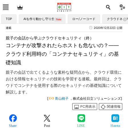
TOP
AIを作り動かし守り生かす
ロー/ノーコード
クラウドネイ
連載
2020年12月22日 公開
親子の会話から学ぶクラウドセキュリティ（終）
コンテナが攻撃されたらホストも危ないの？――
クラウド利用時の「コンテナセキュリティ」の基
礎知識
親子の会話で出てくるような素朴な疑問点から、クラウド環境に
おける情報セキュリティの技術を学習する連載。最終回は、クラ
ウドでコンテナを使用する際のセキュリティの基礎知識について
解説します。
[
青山桃子
，株式会社日立ソリューションズ]
PC用表示
関連情報
Share
Post
LINE
Hatena