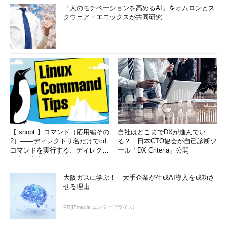
「人のモチベーションを高めるAI」をオムロンとス
クウェア・エニックスが共同研究
【 shopt 】コマンド（応用編その
自社はどこまでDXが進んでい
2）――ディレクトリ名だけでcd
る？ 日本CTO協会が自己診断ツ
コマンドを実行する、ディレクト
ール「DX Criteria」公開
リ名の入力ミスを補正...
大阪ガスに学ぶ！ 大手企業が生成AI導入を成功さ
せる理由
PR(ITmedia エンタープライズ)