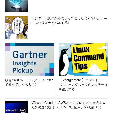
ベンダーは見つからないって言ったじゃないか！―
―ふたりはライバル (1/3)
政府のCIOが、デジタルIDについ
【 vgcfgrestore 】コマンド――
て知っておくべきこと
ボリュームグループのメタデータ
を復元する
VMware Cloud on AWSとオンプレミスを接続する
ための選択肢（3）L3 VPNと応用、NAT編 (1/2)