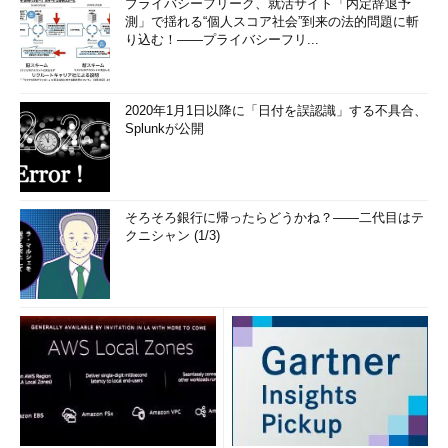
プライバシーフリーク、就活サイト「内定辞退予
測」で揺れる“個人スコア社会”到来の法的問題に斬
り込む！――プライバシーフリ...
2020年1月1日以降に「日付を誤認識」する不具合、
Splunkが公開
そろそろ銀行に帰ったらどうかね？――二代目はテ
クニシャン (1/3)