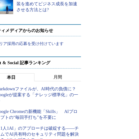
装を進めてビジネス成長を加速
させる方法とは?
ティメディアからのお知らせ
リア採用の応募を受け付けています
rt & Social 記事ランキング
月間
本日
arkdownファイルが、AI時代の負債に？
oogleが提案する「ナレッジ標準化」の一
手
oogle Chromeの新機能「Skills」 AIプロ
プトの“毎回手打ち”を不要に
1人1AI」のアプローチは破綻する――チ
ームでAI共有時のセキュリティ問題を解決