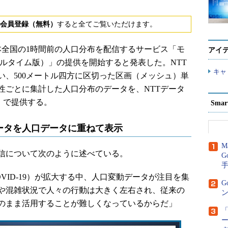
会員登録（無料）
すると全てご覧いただけます。
、日本全国の1時間前の人口分布を配信するサービス「モ
アイ
ルタイム版）」の提供を開始すると発表した。NTT
キャ
い、500メートル四方に区切った区画（メッシュ）単
性ごとに集計した人口分布のデータを、NTTデータ
P」で提供する。
Sma
ータを人口データに重ねて表示
M
信について次のように述べている。
G
ID-19）が拡大する中、人口変動データが注目を集
G
や混雑状況で人々の行動は大きく左右され、従来の
ン
のまま活用することが難しくなっているからだ」
「