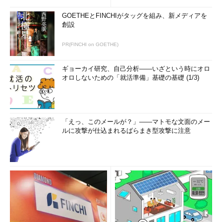
GOETHEとFINCHIがタッグを組み、新メディアを
創設
PR(FINCHI on GOETHE)
ギョーカイ研究、自己分析――いざという時にオロ
オロしないための「就活準備」基礎の基礎 (1/3)
「えっ、このメールが？」――マトモな文面のメー
ルに攻撃が仕込まれるばらまき型攻撃に注意