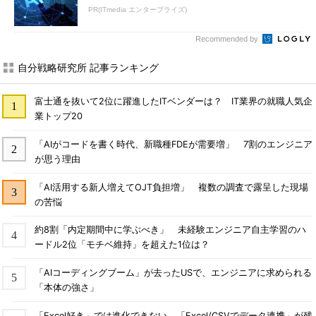
PR(ITmedia エンタープライズ)
Recommended by
自分戦略研究所 記事ランキング
富士通を抜いて2位に躍進したITベンダーは？ IT業界の就職人気企
業トップ20
「AIがコードを書く時代、新職種FDEが需要増」 7割のエンジニア
が思う理由
「AI活用する新人増えてOJT負担増」 複数の調査で露呈した現場
の苦悩
約8割「内定期間中に学ぶべき」 未経験エンジニア自主学習のハ
ードル2位「モチベ維持」を超えた1位は？
「AIコーディングブーム」が去ったUSで、エンジニアに求められる
「本体の強さ」
「Excel好き」では進化できない、「Excel/CSVでデータ連携」が残