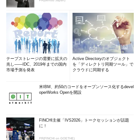
PR(dentsu Japan)
テープストレージの需要に拡大の
Active Directoryのオブジェクト
兆し――IDC、2019年までの国内
を「ディレクトリ同期ツール」で
市場予測を発表
クラウドに同期する
米IBM、約50のコードをオープンソース化するdevel
operWorks Openを開設
FINCHI主催「IVS2026」トークセッションが話題
に！
PR(FINCHI on GOETHE)