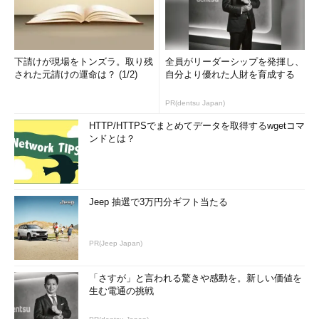
下請けが現場をトンズラ。取り残
全員がリーダーシップを発揮し、
された元請けの運命は？ (1/2)
自分より優れた人財を育成する
PR(dentsu Japan)
HTTP/HTTPSでまとめてデータを取得するwgetコマ
ンドとは？
Jeep 抽選で3万円分ギフト当たる
PR(Jeep Japan)
「さすが」と言われる驚きや感動を。新しい価値を
生む電通の挑戦