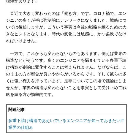
種類があります。
直近で大きく変わったのは「働き方」です。コロナ禍で、エン
ジニアの多くが半ば強制的にテレワークになりました。戦略につ
いては後述しますが、こういう事実は今後の戦略を練るための大
きなヒントとなります。時代の変化には敏感に、かつ柔軟でなけ
ればいけません。
一方で、これからも変わらないものもあります。例えば業界の
構造などがそうです。多くのエンジニアを悩ませている多重下請
け構造が劇的に変化することは考えられません。なぜならば、こ
のままの方が都合が良いやからがいるからです。そして彼らの多
くは強い権力を持っています。是非についてこの場で議論はしま
せんが、業界の構造は変わらないことを事実として受け止めて戦
略を練る方が効率的です。
関連記事
多重下請け構造であえいでいるエンジニアが知っておきたいIT
業界の仕組み