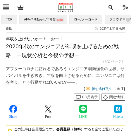
TOP
AIを作り動かし守り生かす
ロー/ノーコード
クラウドネイ
連載
2021年2月1日 公開
年収を上げたいかー！ おー！
2020年代のエンジニアが年収を上げるための戦
略 ー現状分析と今後の予想ー
（1/2 ページ）
アフターコロナに訪れるであろうエンジニア弱肉強食の世界。サ
バイバルを生き抜き、年収を向上させるために、エンジニアは何
を考え、どう行動すればいいのか――。
[
勝ち逃げ先生
，＠IT]
PC用表示
関連情報
Share
Post
LINE
Hatena
この記事は会員限定です。
会員登録（無料）
すると全てご覧いただけ