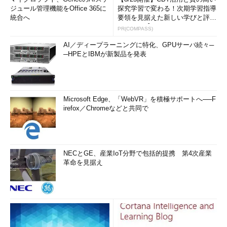
ジュール管理機能をOffice 365に
探究学習で変わる！次期学習指導
統合へ
要領を見据えた新しい学びと評価
のカタチ【オンラインイベ...
PR(COMPASS)
AI／ディープラーニングに特化、GPUサーバ続々─
─HPEとIBMが新製品を発表
Microsoft Edge、「WebVR」を積極サポートへ──F
irefox／Chromeなどと共同で
NECとGE、産業IoT分野で包括的提携 第4次産業
革命を見据え