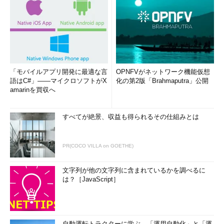
「モバイルアプリ開発に最適な言
OPNFVがネットワーク機能仮想
語はC#」――マイクロソフトがX
化の第2版「Brahmaputra」公開
amarinを買収へ
すべてが絶景、収益も得られるその仕組みとは
PR(COCO VILLA on GOETHE)
文字列が他の文字列に含まれているかを調べるに
は？［JavaScript］
自動運転トラクターに学ぶ、「運用自動化」と「運