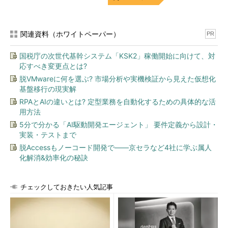
関連資料（ホワイトペーパー）
PR
国税庁の次世代基幹システム「KSK2」稼働開始に向けて、対
応すべき変更点とは?
脱VMwareに何を選ぶ? 市場分析や実機検証から見えた仮想化
基盤移行の現実解
RPAとAIの違いとは? 定型業務を自動化するための具体的な活
用方法
5分で分かる「AI駆動開発エージェント」 要件定義から設計・
実装・テストまで
脱Accessもノーコード開発で――京セラなど4社に学ぶ属人
化解消&効率化の秘訣
チェックしておきたい人気記事