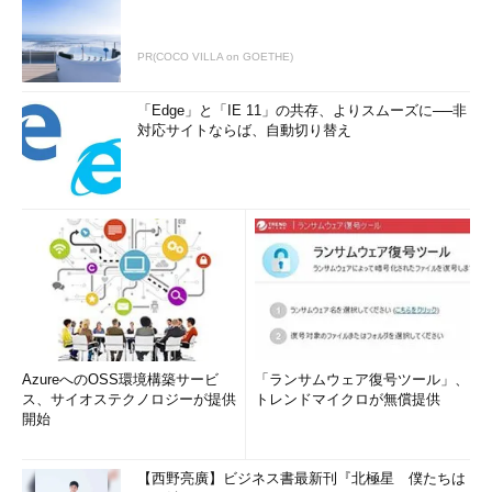
PR(COCO VILLA on GOETHE)
「Edge」と「IE 11」の共存、よりスムーズに──非
対応サイトならば、自動切り替え
AzureへのOSS環境構築サービ
「ランサムウェア復号ツール」、
ス、サイオステクノロジーが提供
トレンドマイクロが無償提供
開始
【西野亮廣】ビジネス書最新刊『北極星 僕たちは