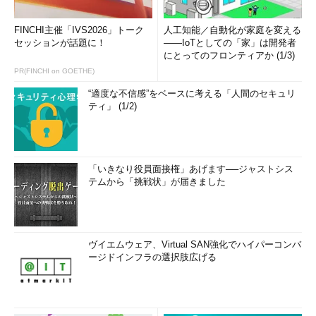
FINCHI主催「IVS2026」トーク
人工知能／自動化が家庭を変える
セッションが話題に！
――IoTとしての「家」は開発者
にとってのフロンティアか (1/3)
PR(FINCHI on GOETHE)
“適度な不信感”をベースに考える「人間のセキュリ
ティ」 (1/2)
「いきなり役員面接権」あげます──ジャストシス
テムから「挑戦状」が届きました
ヴイエムウェア、Virtual SAN強化でハイパーコンバ
ージドインフラの選択肢広げる