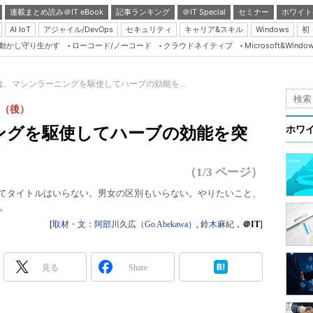
連載まとめ読み＠IT eBook
記事ランキング
＠IT Special
セミナー
ホワイト
AI IoT
アジャイル/DevOps
セキュリティ
キャリア&スキル
Windows
初
り動かし守り生かす
ローコード/ノーコード
クラウドネイティブ
Microsoft&Windo
Server & Storage
HTML5 + UX
は、マシンラーニングを駆使してハーブの効能を...
Smart & Social
g編（後）
Coding Edge
ングを駆使してハーブの効能を突
ホワ
Java Agile
Database Expert
（1/3 ページ）
Linux ＆ OSS
なんてタイトルはいらない。男女の区別もいらない。やりたいこと、
。
Master of IP Networ
[
取材・文：阿部川久広（Go Abekawa）
,
鈴木麻紀
，
＠IT
]
Security & Trust
Test & Tools
見る
Share
Insider.NET
ブログ