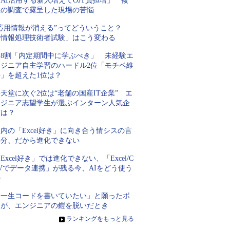
AI活用する新人増えてOJT負担増」 複
数の調査で露呈した現場の苦悩
“応用情報が消える”ってどういうこと？
「情報処理技術者試験」はこう変わる
約8割「内定期間中に学ぶべき」 未経験エ
ンジニア自主学習のハードル2位「モチベ維
持」を超えた1位は？
天堂に次ぐ2位は“老舗の国産IT企業” エ
ンジニア志望学生が選ぶインターン人気企
業は？
内の「Excel好き」に向き合う情シスの言
い分、だから進化できない
Excel好き」では進化できない、「Excel/C
Vでデータ連携」が残る今、AIをどう使う
か
「一生コードを書いていたい」と願ったボ
クが、エンジニアの鎧を脱いだとき
»
ランキングをもっと見る