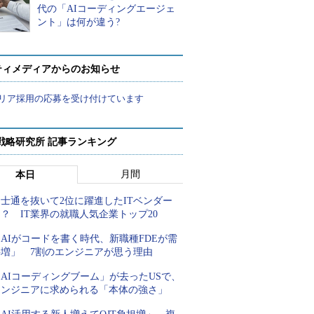
代の「AIコーディングエージェ
ント」は何が違う?
ティメディアからのお知らせ
リア採用の応募を受け付けています
戦略研究所 記事ランキング
月間
本日
士通を抜いて2位に躍進したITベンダー
？ IT業界の就職人気企業トップ20
AIがコードを書く時代、新職種FDEが需
要増」 7割のエンジニアが思う理由
AIコーディングブーム」が去ったUSで、
エンジニアに求められる「本体の強さ」