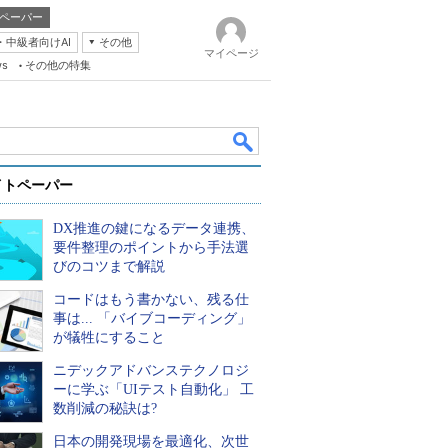
ペーパー
・中級者向けAI
その他
マイページ
ws
その他の特集
イトペーパー
DX推進の鍵になるデータ連携、
要件整理のポイントから手法選
びのコツまで解説
コードはもう書かない、残る仕
k
事は... 「バイブコーディング」
が犠牲にすること
ニデックアドバンステクノロジ
ーに学ぶ「UIテスト自動化」 工
数削減の秘訣は?
日本の開発現場を最適化、次世