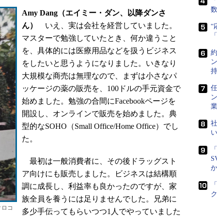
「
Amy Dang（エイミー・ダン、以降ダンさ
ん）
いえ、実は会社を経営していました。
マスターで勉強していたとき、何か違うこと
を、具体的には医療用品などを扱うビジネス
をしたいと思うようになりました。いきなり
大規模な商売は無理なので、まずは小さなパ
ッケージの薬の販売を、100ドルの手元資金で
任
始めました。勉強の合間にFacebookページを
開設し、オンラインで販売を始めました。典
社
型的なSOHO（Small Office/Home Office）でし
た。
「
S
最初は一般消費者に、その後ドラッグスト
ア向けにも販売しました。ビジネスは結構順
調に成長し、利益率も良かったのですが、家
族全員を養うには足りませんでした。兄弟に
クロコ
多少手伝ってもらいつつ1人でやっていました