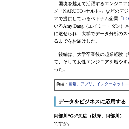
国境を越えて活躍するエンジニアにお
メ「NARUTO -ナルト-」など
アで提供しているベトナム企業「
PO
いるAmy Dang（エイミー・ダン
に魅せられ、大学でデータ分析のス
るまでをお届けした。
後編は、大学卒業後の起業経験（意
て、そして女性エンジニアを増やす
った。
前編：
書籍、アプリ、インターネット―
データをビジネスに応用する
阿部川“Go”久広（以降、阿部川）
大
ですか。