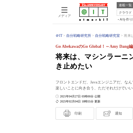
連載一覧
クラウド
メディア
AIを作
＠IT
自分戦略研究所
自分戦略研究室
将来
Go AbekawaのGo Global！～Amy Dan
将来は、マシンラーニ
き止めたい
フロントエンドだ、Javaエンジニアだ、
楽しいことに向き合う、ただそれだけでいい
2021年04月27日 05時00分 公開
2025年02月04日 18時55分 更新
印刷
通知