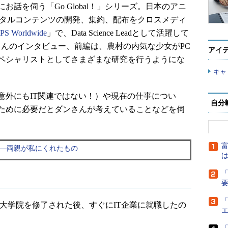
話を伺う「Go Global！」シリーズ。日本のアニ
のデジタルコンテンツの開発、集約、配布をクロスメディ
PS Worldwide
」で、Data Science Leadとして活躍して
）さんのインタビュー、前編は、農村の内気な少女がPC
アイ
ペシャリストとしてさまざまな研究を行うようにな
キャ
外にもIT関連ではない！）や現在の仕事につい
自分
ために必要だとダンさんが考えていることなどを伺
富
―両親が私にくれたもの
は
「
「
学院を修了された後、すぐにIT企業に就職したの