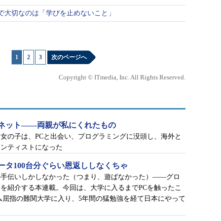
で大切なのは「学びを止めないこと」
1
|
2
|
3
次のページへ
Copyright © ITmedia, Inc. All Rights Reserved.
ネット――両親が私にくれたもの
女の子は、PCと出会い、プログラミングに没頭し、海外と
エンティストになった
ータ100台分ぐらい恩返ししなくちゃ
の手伝いしかしなかった（つまり、遊ばなかった）――グロ
を紹介する本連載。今回は、大学に入るまでPCを触ったこ
ム屈指の難関大学に入り、5年間の猛勉強を経て日本にやって