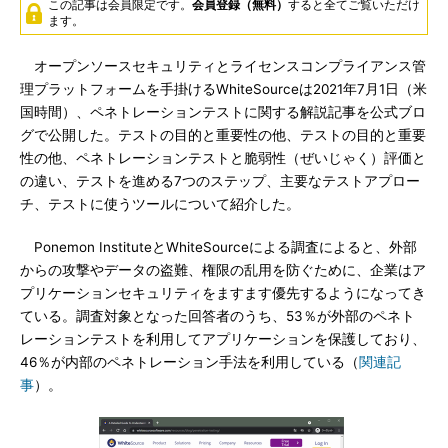
この記事は会員限定です。
会員登録（無料）
すると全てご覧いただけ
ます。
オープンソースセキュリティとライセンスコンプライアンス管
理プラットフォームを手掛けるWhiteSourceは2021年7月1日（米
国時間）、ペネトレーションテストに関する解説記事を公式ブロ
グで公開した。テストの目的と重要性の他、テストの目的と重要
性の他、ペネトレーションテストと脆弱性（ぜいじゃく）評価と
の違い、テストを進める7つのステップ、主要なテストアプロー
チ、テストに使うツールについて紹介した。
Ponemon InstituteとWhiteSourceによる調査によると、外部
からの攻撃やデータの盗難、権限の乱用を防ぐために、企業はア
プリケーションセキュリティをますます優先するようになってき
ている。調査対象となった回答者のうち、53％が外部のペネト
レーションテストを利用してアプリケーションを保護しており、
46％が内部のペネトレーション手法を利用している（
関連記
事
）。