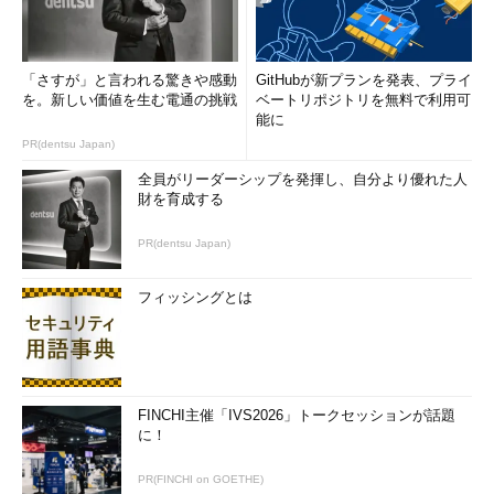
「さすが」と言われる驚きや感動
GitHubが新プランを発表、プライ
を。新しい価値を生む電通の挑戦
ベートリポジトリを無料で利用可
能に
PR(dentsu Japan)
全員がリーダーシップを発揮し、自分より優れた人
財を育成する
PR(dentsu Japan)
フィッシングとは
FINCHI主催「IVS2026」トークセッションが話題
に！
PR(FINCHI on GOETHE)