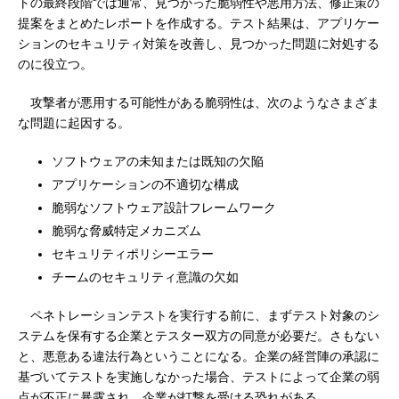
トの最終段階では通常、見つかった脆弱性や悪用方法、修正策の
提案をまとめたレポートを作成する。テスト結果は、アプリケー
ションのセキュリティ対策を改善し、見つかった問題に対処する
のに役立つ。
攻撃者が悪用する可能性がある脆弱性は、次のようなさまざま
な問題に起因する。
ソフトウェアの未知または既知の欠陥
アプリケーションの不適切な構成
脆弱なソフトウェア設計フレームワーク
脆弱な脅威特定メカニズム
セキュリティポリシーエラー
チームのセキュリティ意識の欠如
ペネトレーションテストを実行する前に、まずテスト対象のシ
ステムを保有する企業とテスター双方の同意が必要だ。さもない
と、悪意ある違法行為ということになる。企業の経営陣の承認に
基づいてテストを実施しなかった場合、テストによって企業の弱
点が不正に暴露され、企業が打撃を受ける恐れがある。