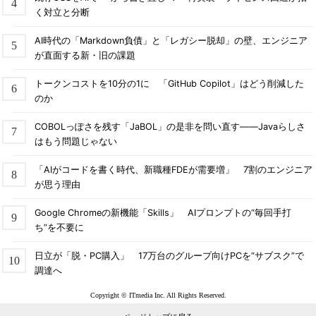
く対立と分断
AI時代の「Markdown負債」と「レガシー脱却」の壁、エンジニア
が直面する新・旧の課題
トークンコストを10分の1に 「GitHub Copilot」はどう削減した
のか
COBOLっぽさを残す「JaBOL」の是非を問い直す――Javaらしさ
はもう問題じゃない
「AIがコードを書く時代、新職種FDEが需要増」 7割のエンジニア
が思う理由
Google Chromeの新機能「Skills」 AIプロンプトの“毎回手打
ち”を不要に
日立が「脱・PC購入」 17万台のグループ向けPCを“サブスク”で
調達へ
Copyright © ITmedia Inc. All Rights Reserved.