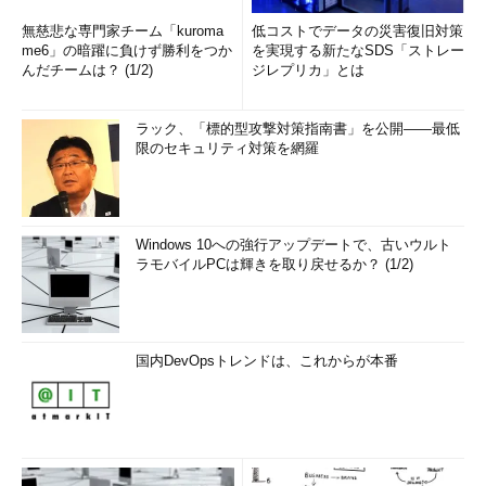
無慈悲な専門家チーム「kuroma
低コストでデータの災害復旧対策
me6」の暗躍に負けず勝利をつか
を実現する新たなSDS「ストレー
んだチームは？ (1/2)
ジレプリカ」とは
ラック、「標的型攻撃対策指南書」を公開――最低
限のセキュリティ対策を網羅
Windows 10への強行アップデートで、古いウルト
ラモバイルPCは輝きを取り戻せるか？ (1/2)
国内DevOpsトレンドは、これからが本番