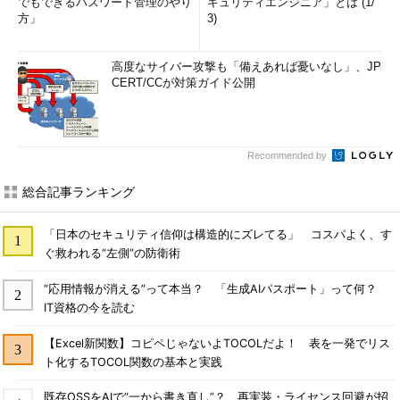
でもできるパスワード管理のやり
キュリティエンジニア」とは (1/
方」
3)
高度なサイバー攻撃も「備えあれば憂いなし」、JP
CERT/CCが対策ガイド公開
Recommended by
総合記事ランキング
「日本のセキュリティ信仰は構造的にズレてる」 コスパよく、す
ぐ救われる“左側”の防衛術
“応用情報が消える”って本当？ 「生成AIパスポート」って何？
IT資格の今を読む
【Excel新関数】コピペじゃないよTOCOLだよ！ 表を一発でリス
ト化するTOCOL関数の基本と実践
既存OSSをAIで“一から書き直し”？ 再実装・ライセンス回避が招