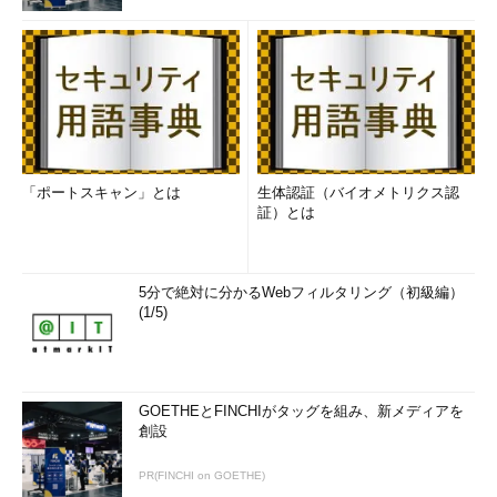
「ポートスキャン」とは
生体認証（バイオメトリクス認
証）とは
5分で絶対に分かるWebフィルタリング（初級編）
(1/5)
GOETHEとFINCHIがタッグを組み、新メディアを
創設
PR(FINCHI on GOETHE)