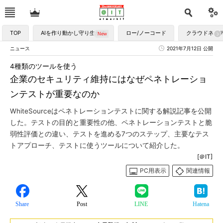
TOP
AIを作り動かし守り生かす
ロー/ノーコード
クラウドネイ
ニュース
2021年7月12日 公開
4種類のツールを使う
企業のセキュリティ維持にはなぜペネトレーショ
ンテストが重要なのか
WhiteSourceはペネトレーションテストに関する解説記事を公開
した。テストの目的と重要性の他、ペネトレーションテストと脆
弱性評価との違い、テストを進める7つのステップ、主要なテス
トアプローチ、テストに使うツールについて紹介した。
[＠IT]
PC用表示
関連情報
Share
Post
LINE
Hatena