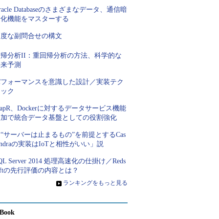
racle Databaseのさまざまなデータ、通信暗
号化機能をマスターする
高度な副問合せの構文
回帰分析II：重回帰分析の方法、科学的な
将来予測
パフォーマンスを意識した設計／実装テク
ニック
apR、Dockerに対するデータサービス機能
追加で統合データ基盤としての役割強化
“サーバーは止まるもの”を前提とするCas
andraの実装はIoTと相性がいい」説
QL Server 2014 処理高速化の仕掛け／Reds
iftの先行評価の内容とは？
»
ランキングをもっと見る
Book