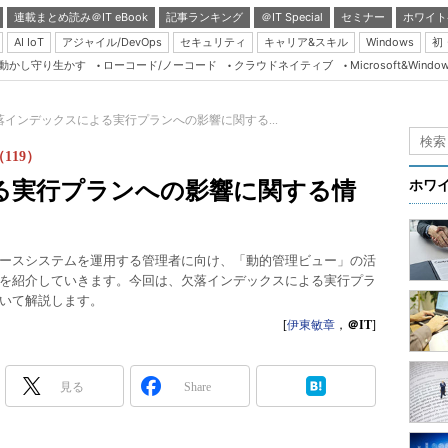
連載まとめ読み＠IT eBook
記事ランキング
＠IT Special
セミナー
ホワイト
AI IoT
アジャイル/DevOps
セキュリティ
キャリア&スキル
Windows
初
り動かし守り生かす
ローコード/ノーコード
クラウドネイティブ
Microsoft&Windo
Server & Storage
HTML5 + UX
落インデックスによる実行プランへの影響に関する...
Smart & Social
119）
Coding Edge
る実行プランへの影響に関する情
ホワ
Java Agile
Database Expert
働するデータベースシステムを運用する管理者に向け、「動的管理ビュー」の活
Linux ＆ OSS
を紹介していきます。今回は、欠落インデックスによる実行プラ
いて解説します。
Master of IP Networ
[
伊東敏章
，
＠IT
]
Security & Trust
Test & Tools
見る
Share
Insider.NET
ブログ