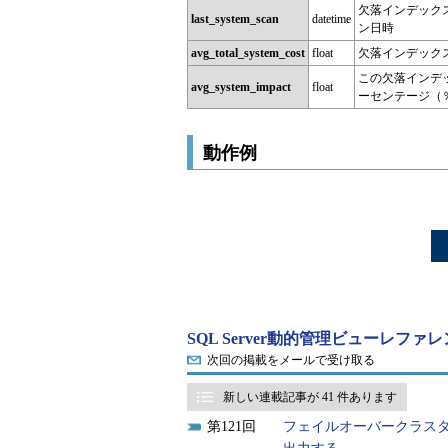
欠落インデック
last_system_scan
datetime
ン日時
avg_total_system_cost
float
欠落インデック
この欠落インデ
avg_system_impact
float
ーセンテージ（
動作例
SQL Server動的管理ビューレファ
次回の掲載をメールで受け取る
新しい連載記事が 41 件あります
121
フェイルオーバークラス