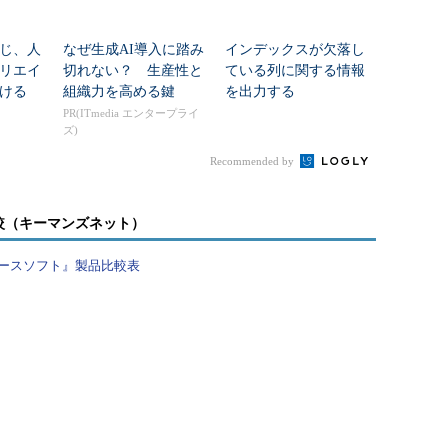
じ、人
なぜ生成AI導入に踏み
インデックスが欠落し
リエイ
切れない？ 生産性と
ている列に関する情報
ける
組織力を高める鍵
を出力する
PR(ITmedia エンタープライ
ズ)
Recommended by
較（キーマンズネット）
ースソフト』製品比較表