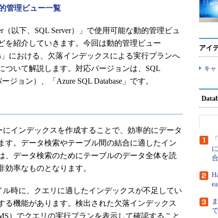
er動的管理ビュー一覧
erver（以下、SQL Server）」で使用可能な動的管理ビュ
どを紹介していきます。今回は動的管理ビュー
アイ
_group_stats」における、欠落インデックスによる実行プランへ
について解説します。対応バージョンは、SQL
キャ
ョン）、「Azure SQL Database」です。
Dat
ビューにインデックスを作成することで、効率的にデータ
ます。データ検索やテーブル間の結合に適したイン
に
は、データ検索のためにテーブルのデータ全体を読
非効率なものとなります。
H
e
ンパイル時に、クエリに適したインデックスが不足してい
する機能があります。検出された欠落インデックス
Studio（SSMS）でクエリの実行プランを表示して確認すること