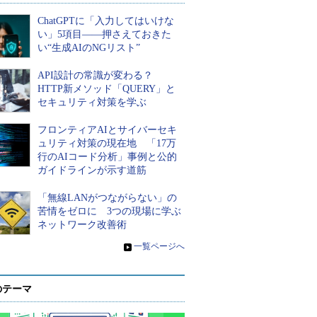
ChatGPTに「入力してはいけな
い」5項目――押さえておきた
い“生成AIのNGリスト”
API設計の常識が変わる？
HTTP新メソッド「QUERY」と
セキュリティ対策を学ぶ
フロンティアAIとサイバーセキ
ュリティ対策の現在地 「17万
行のAIコード分析」事例と公的
ガイドラインが示す道筋
「無線LANがつながらない」の
苦情をゼロに 3つの現場に学ぶ
ネットワーク改善術
»
一覧ページへ
のテーマ