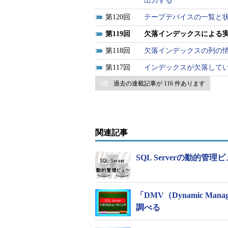
出力する
120
テープデバイスの一覧と
119
欠落インデックスによる
118
欠落インデックスの列の
117
インデックスが欠落して
過去の連載記事が 116 件あります
関連記事
SQL Serverの動的管
「DMV（Dynamic Ma
調べる