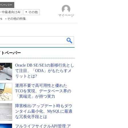
ペーパー
・中級者向けAI
その他
マイページ
ws
その他の特集
イトペーパー
Oracle DB SE/SE1の新移行先とし
て注目、「ODA」がもたらすメ
リットとは?
運用不要で高可用性と優れた
k
TCOを実現、データベース界の
「異端児」が持つ実力
障害検出/アップデート時もダウ
ンタイム最小化、MySQLに最適
な冗長化手段とは
フルライフサイクルAPI管理:ア