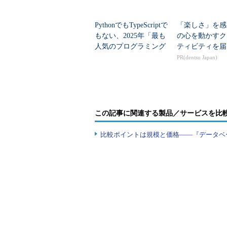
PythonでもTypeScriptで
「楽しさ」を感
もない、2025年「最も
の心を動かすク
人気のプログラミング
ティビティを届
言語」
PR(dentsu Japan)
この記事に関連する製品／サービスを比
比較ポイントは規模と価格――『データベ