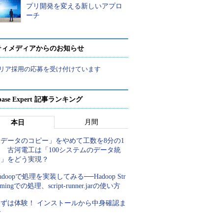
プリ開発を変える新しいアプロ
ーチ
ティメディアからのお知らせ
リア採用の応募を受け付けています
abase Expert 記事ランキング
月間
本日
「データのコピー」をやめて工数を8分の1
 古河電工は「100システムのデータ統
合」をどう実現？
adoopで処理を実装してみる──Hadoop Str
amingでの処理、script-runner.jarの使い方
まずは体験！ インストールから中身確認ま
で