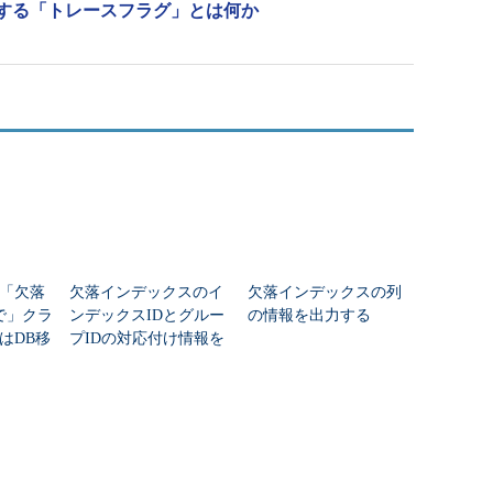
を制御する「トレースフラグ」とは何か
を「欠落
欠落インデックスのイ
欠落インデックスの列
で」クラ
ンデックスIDとグルー
の情報を出力する
はDB移
プIDの対応付け情報を
？
出力する