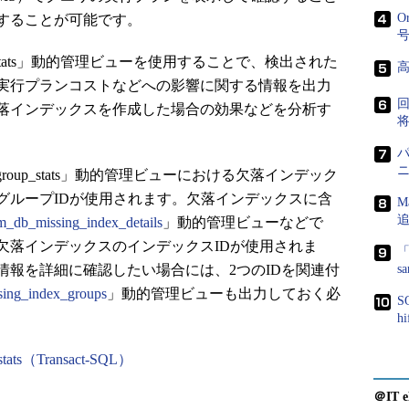
O
することが可能です。
x_group_stats」動的管理ビューを使用することで、検出された
実行プランコストなどへの影響に関する情報を出力
落インデックスを作成した場合の効果などを分析す
ndex_group_stats」動的管理ビューにおける欠落インデック
グループIDが使用されます。欠落インデックスに含
M
m_db_missing_index_details
」動的管理ビューなどで
欠落インデックスのインデックスIDが使用されま
「
情報を詳細に確認したい場合には、2つのIDを関連付
s
sing_index_groups
」動的管理ビューも出力しておく必
S
h
_stats（Transact-SQL）
＠IT e