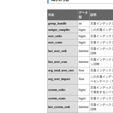
データ
列名
説明
型
group_handle
int
欠落インデック
unique_compiles
bigint
この欠落インデ
user_seeks
bigint
欠落インデック
user_scans
bigint
欠落インデック
欠落インデック
last_user_seek
datetime
日時
欠落インデック
last_user_scan
datetime
ン日時
avg_total_user_cost
float
欠落インデック
この欠落インデ
avg_user_impact
float
ーセンテージ（
欠落インデックス
system_seeks
bigint
て発生するシー
system_scans
bigint
欠落インデック
欠落インデック
last_system_seek
datetime
日時