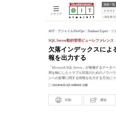
連載一覧
クラウド
メディア
AIを作
＠IT
アジャイル/DevOps
Database Expert
欠
SQL Server動的管理ビューレファレンス（
欠落インデックスによ
報を出力する
「Microsoft SQL Server」が稼
用を軸にしたトラブル対策のためのノウハウ
ンへの影響に関する情報を出力する方法につ
2022年06月14日 05時00分 公開
印刷
通知