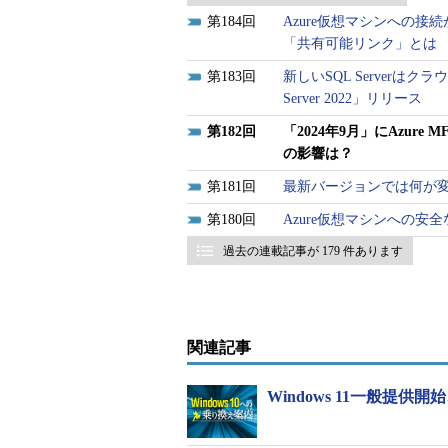
184
Azure仮想マシンへの接続が
「共有可能リンク」とは
183
新しいSQL Serverは
Server 2022」リリース
182
「2024年9月」にAzure MF
の影響は？
181
最新バージョンでは何が変わった
180
Azure仮想マシンへの安
過去の連載記事が 179 件あります
関連記事
Windows 11一般