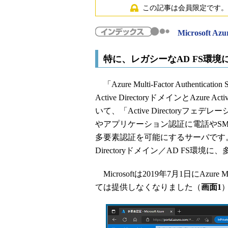
この記事は会員限定です。
Microsoft
特に、レガシーなAD FS環
「Azure Multi-Factor Authentic
Active DirectoryドメインとAzure 
いて、「Active Directoryフ
やアプリケーション認証に電話やSMS、モバイ
多要素認証を可能にするサーバです。主に、「W
Directoryドメイン／AD FS
Microsoftは2019年7月1日にAz
ては提供しなくなりました（
画面1