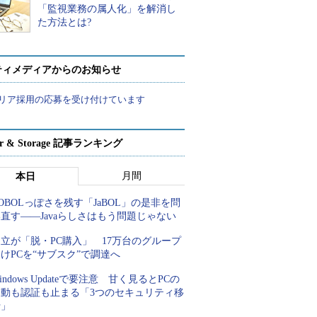
「監視業務の属人化」を解消し
た方法とは?
ティメディアからのお知らせ
リア採用の応募を受け付けています
ver & Storage 記事ランキング
月間
本日
OBOLっぽさを残す「JaBOL」の是非を問
直す――Javaらしさはもう問題じゃない
立が「脱・PC購入」 17万台のグループ
けPCを“サブスク”で調達へ
indows Updateで要注意 甘く見るとPCの
起動も認証も止まる「3つのセキュリティ移
行」