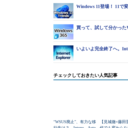
Windows 11登場！
買って、試して分かったWi
いよいよ完全終了へ。Inte
チェックしておきたい人気記事
“WSUS廃止”、有力な移
【見城徹×藤田
行先は？ Intune、Auto
代でも変わらな