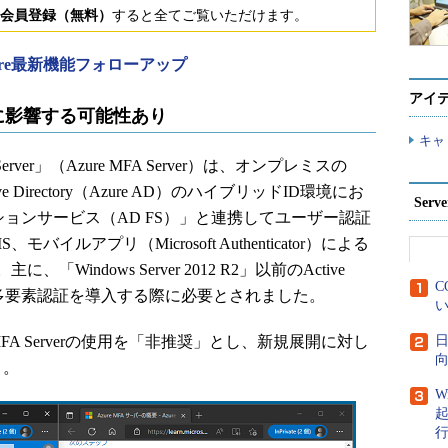
会員登録（無料）
すると全てご覧いただけます。
 Azure最新機能フォローアップ
アイ
境に影響する可能性あり
キャ
ation Server」（Azure MFA Server）は、オンプレミスの
Active Directory（Azure AD）のハイブリッドID環境にお
Ser
ェデレーションサービス（AD FS）」と連携してユーザー認証
ルアプリ（Microsoft Authenticator）による
indows Server 2012 R2」以前のActive
C
環境に、多要素認証を導入する際に必要とされました。
い
ure MFA Serverの使用を「非推奨」とし、新規展開に対し
日
向
）。
W