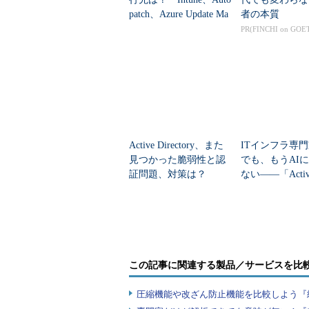
patch、Azure Update Ma
者の本質
nagerの違いを整...
PR(FINCHI on GOE
Active Directory、また
ITインフラ専
見つかった脆弱性と認
でも、もうAI
証問題、対策は？
ない――「Active 
ory」障害対応
ごと任せてみた..
この記事に関連する製品／サービスを比
圧縮機能や改ざん防止機能を比較しよう『