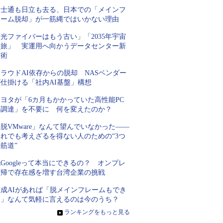
富士通も日立も去る、日本での「メインフ
レーム脱却」が一筋縄ではいかない理由
光ファイバーはもう古い」「2035年宇宙
の旅」 実運用へ向かうデータセンター新
技術
ラウドAI依存からの脱却 NASベンダー
が仕掛ける「社内AI基盤」構想
トヨタが「6カ月もかかっていた高性能PC
の調達」を不要に 何を変えたのか？
脱VMware」なんて望んでいなかった――
それでも考えざるを得ない人のための“3つ
筋道”
Googleって本当にできるの？ オンプレ
回帰で存在感を増す台湾企業の挑戦
生成AIがあれば「脱メインフレームもでき
る」なんて気軽に言えるのは今のうち？
»
ランキングをもっと見る