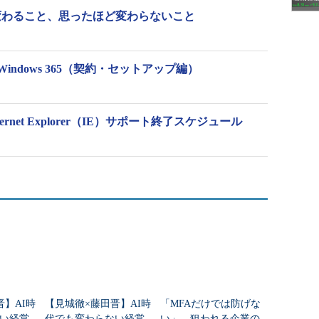
 11で変わること、思ったほど変わらないこと
ndows 365（契約・セットアップ編）
rnet Explorer（IE）サポート終了スケジュール
晋】AI時
【見城徹×藤田晋】AI時
「MFAだけでは防げな
い経営
代でも変わらない経営
い」 狙われる企業の