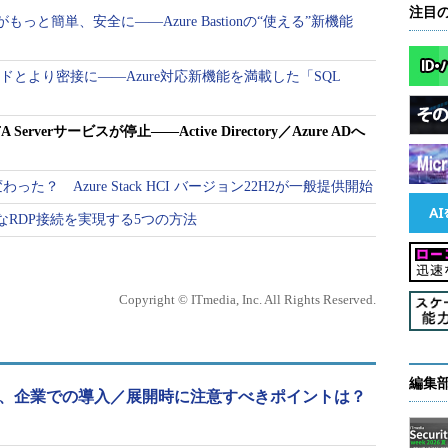
注目
もっと簡単、安全に――Azure Bastionの“使える”新機能
クラウドとより密接に――Azure対応新機能を満載した「SQL
A Serverサービスが停止――Active Directory／Azure ADへ
？ Azure Stack HCI バージョン22H2が一般提供開始
全なRDP接続を実現する5つの方法
Copyright © ITmedia, Inc. All Rights Reserved.
編集
提供開始、企業での導入／展開時に注意すべきポイントは？