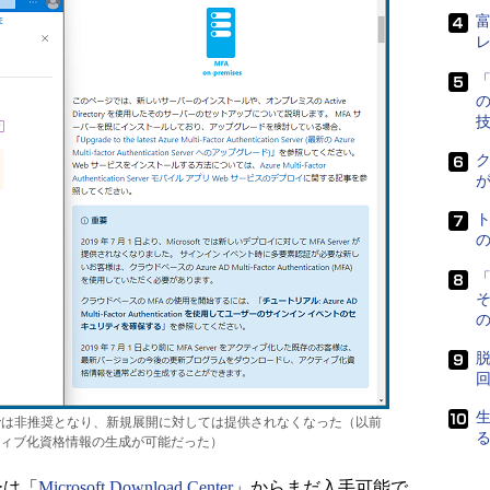
「
ク
「
の
脱
 Serverは非推奨となり、新規展開に対しては提供されなくなった（以前
ィブ化資格情報の生成が可能だった）
ラーは「
Microsoft Download Center
」からまだ入手可能で