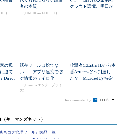
者の本質
クラウド環境、明日か
らできる対策は？
THE)
PR(FINCHI on GOETHE)
門家の私
既存ツールは捨てな
攻撃者はEntra IDから本
には勝て
い！ アプリ連携で防
番Azureへどう到達し
Direct
ぐ情報のサイロ化
た？ Microsoftが特定
をAIに丸
した全手口
PR(ITmedia エンタープライ
ズ)
.
Recommended by
較（キーマンズネット）
統合ログ管理ツール』製品一覧