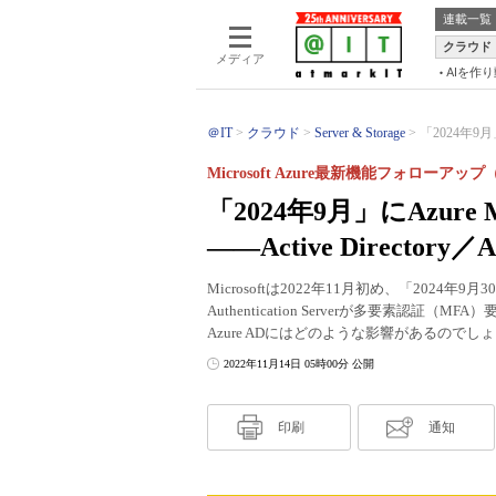
連載一覧
クラウド
メディア
AIを作
＠IT
クラウド
Server & Storage
「2024年9月
Microsoft Azure最新機能フォローアップ
「2024年9月」にAzure
――Active Director
Microsoftは2022年11月初め、「2024年9月
Authentication Serverが多要素認証（M
Azure ADにはどのような影響があるのでし
2022年11月14日 05時00分 公開
印刷
通知