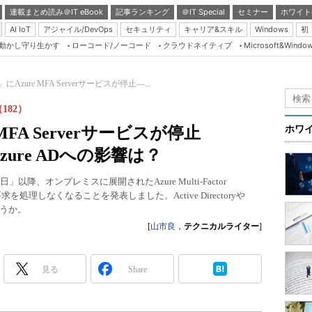
連載まとめ読み＠IT eBook
記事ランキング
＠IT Special
セミナー
ホワイト
AI IoT
アジャイル/DevOps
セキュリティ
キャリア&スキル
Windows
初
り動かし守り生かす
ローコード/ノーコード
クラウドネイティブ
Microsoft&Windo
Server & Storage
HTML5 + UX
」にAzure MFA Serverサービスが停止―...
Smart & Social
（182）
Coding Edge
 MFA Serverサービスが停止
ホワ
Java Agile
y／Azure ADへの影響は？
Database Expert
30日」以降、オンプレミスに展開されたAzure Multi-Factor
Linux ＆ OSS
FA）要求を処理しなくなることを発表しました。Active Directoryや
ょうか。
Master of IP Networ
[
山市良
，
テクニカルライター
]
Security & Trust
Test & Tools
見る
Share
Insider.NET
ブログ