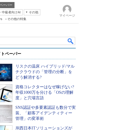
ペーパー
・中級者向けAI
その他
マイページ
ws
その他の特集
イトペーパー
リスクの温床 ハイブリッド/マル
チクラウドの「管理の分断」を
どう解消する?
資格コレクターはなぜ稼げない?
k
年収1000万を分ける「OSの理解
度」と穴場言語
SNS認証や多要素認証も数分で実
装、「顧客アイデンティティー
管理」の変革術
JR西日本ITソリューションズが