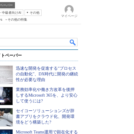
ペーパー
・中級者向けAI
その他
マイページ
ws
その他の特集
イトペーパー
迅速な開発を促進する“プロセス
の自動化”、DX時代に開発の継続
性が必要な理由
業務効率化や働き方改革を後押
k
しするMicrosoft 365を、より安心
して使うには?
セイコーソリューションズが辞
書アプリをクラウド化、開発環
境をどう構築した?
Microsoft Teams運用で顕在化する