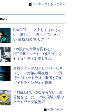
»
ランキングをもっと見る
Book
ChatGPTに「入力してはいけな
い」5項目――押さえておきた
い“生成AIのNGリスト”
API設計の常識が変わる？
HTTP新メソッド「QUERY」と
セキュリティ対策を学ぶ
フロンティアAIとサイバーセキ
ュリティ対策の現在地 「17万
行のAIコード分析」事例と公的
ガイドラインが示す道筋
「無線LANがつながらない」の
苦情をゼロに 3つの現場に学ぶ
ネットワーク改善術
»
一覧ページへ