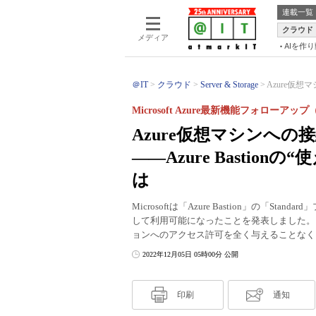
連載一覧
クラウド
メディア
AIを作
＠IT
クラウド
Server & Storage
Azure仮想
Microsoft Azure最新機能フォローアップ
Azure仮想マシンへ
――Azure Bastio
は
Microsoftは「Azure Bastion」の
して利用可能になったことを発表しました。こ
ョンへのアクセス許可を全く与えることなく、
2022年12月05日 05時00分 公開
印刷
通知