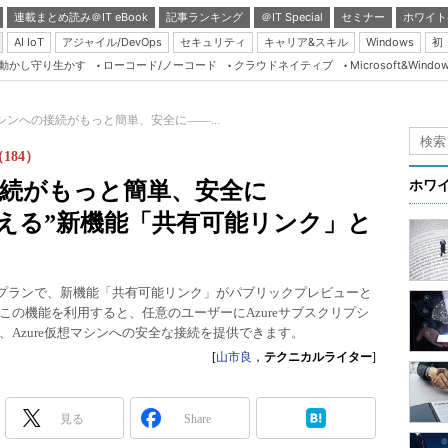
連載まとめ読み＠IT eBook
記事ランキング
＠IT Special
セミナー
ホワイト
AI IoT
アジャイル/DevOps
セキュリティ
キャリア&スキル
Windows
初
り動かし守り生かす
ローコード/ノーコード
クラウドネイティブ
Microsoft&Windo
Server & Storage
HTML5 + UX
マシンへの接続がもっと簡単、安全に――...
Smart & Social
（184）
Coding Edge
の接続がもっと簡単、安全に
ホワ
Java Agile
nの“使える”新機能「共有可能リンク」と
Database Expert
Linux ＆ OSS
「Standard」プランで、新機能「共有可能リンク」がパブリックプレビューと
Master of IP Networ
の機能を利用すると、任意のユーザーにAzureサブスクリプシ
Azure仮想マシンへの安全な接続を提供できます。
Security & Trust
[
山市良
，
テクニカルライター
]
Test & Tools
Insider.NET
見る
Share
ブログ