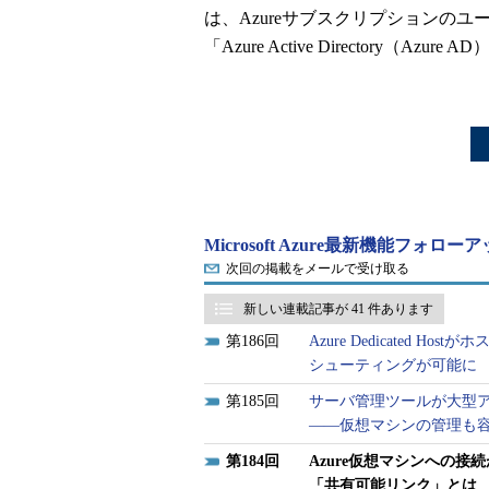
は、Azureサブスクリプションの
「Azure Active Directory（
Microsoft Azure最新機能フォロ
次回の掲載をメールで受け取る
新しい連載記事が 41 件あります
186
Azure Dedicated
シューティングが可能に
185
サーバ管理ツールが大型アップデ
――仮想マシンの管理も
184
Azure仮想マシンへの接続が
「共有可能リンク」とは