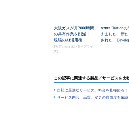
大阪ガスが月2000時間
Azure Bastio
の共有作業を削減！
えました 新た
現場のAI活用術
された「Develo
remium」の
PR(ITmedia エンタープライ
ズ)
接続...
この記事に関連する製品／サービスを比
自社に最適なサービス、料金を見極める！『I
サービス内容、品質、変更の自由度を確認