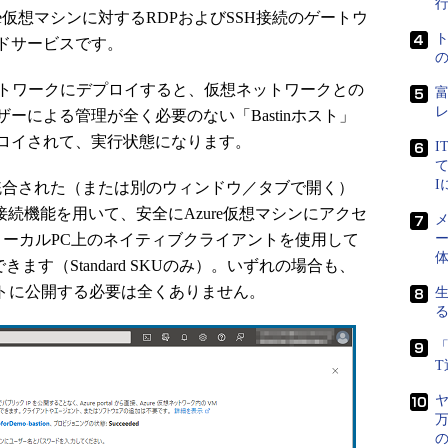
e仮想マシンに対するRDPおよびSSH接続のゲートウ
ドサービスです。
の仮想ネットワークにデプロイすると、仮想ネットワークとの
ーによる管理が全く必要のない「Bastinホスト」
ロイされて、実行状態になります。
I
て
に統合された（または別のウィンドウ／タブで開く）
接続機能を用いて、安全にAzure仮想マシンにアクセ
メ
ローカルPC上のネイティブクライアントを使用して
ー
もできます（Standard SKUのみ）。いずれの場合も、
ットに公開する必要は全くありません。
「
ヤ
万
の