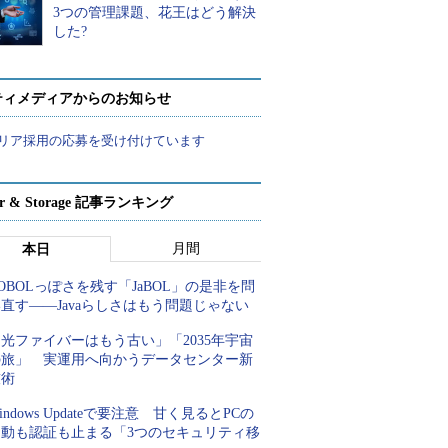
3つの管理課題、花王はどう解決
した?
ティメディアからのお知らせ
リア採用の応募を受け付けています
ver & Storage 記事ランキング
月間
本日
OBOLっぽさを残す「JaBOL」の是非を問
直す――Javaらしさはもう問題じゃない
光ファイバーはもう古い」「2035年宇宙
の旅」 実運用へ向かうデータセンター新
技術
indows Updateで要注意 甘く見るとPCの
起動も認証も止まる「3つのセキュリティ移