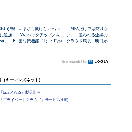
nのSKUが増
いまさら聞けないHyper
「MFAだけでは防げな
に追加
-Vのバックアップ／災
い」 狙われる企業の
per」「P
害対策機能（1）：Hype
クラウド環境、明日か
違いは？
r-V仮想マシンの保護
らできる対策は？
Recommended by
較（キーマンズネット）
aaS／PaaS』製品比較
『プライベートクラウド』サービス比較