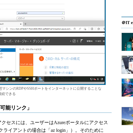
＠IT e
zure仮想マシンのRDPやSSHポートをインターネットに公開することな
接続できる
有可能リンク」
よるアクセスには、ユーザーはAzureポータルにアクセス
イアントの場合は「az login」）。そのために