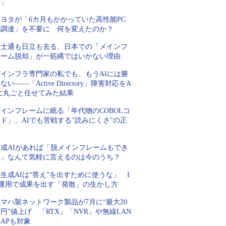
行」
トヨタが「6カ月もかかっていた高性能PC
の調達」を不要に 何を変えたのか？
富士通も日立も去る、日本での「メインフ
レーム脱却」が一筋縄ではいかない理由
Tインフラ専門家の私でも、もうAIには勝
ない――「Active Directory」障害対応をA
Iに丸ごと任せてみた結果
インフレームに眠る「年代物のCOBOLコ
ド」、AIでも苦戦する"読みにくさ"の正
体
生成AIがあれば「脱メインフレームもでき
る」なんて気軽に言えるのは今のうち？
生成AIは“答え”を出すために使うな」 I
T運用で成果を出す「発散」の生かし方
マハ製ネットワーク製品が7月に“最大20
円”値上げ 「RTX」「NVR」や無線LAN
APも対象