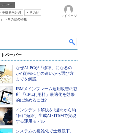
ペーパー
・中級者向けAI
その他
マイページ
ws
その他の特集
イトペーパー
なぜAI PCが「標準」になるの
か? 従来PCとの違いから選び方
までを解説
IBMメインフレーム運用改善の勘
k
所 「CPU利用料」最適化を効果
的に進めるには?
インシデント解決を1週間から約
1日に短縮、生成AI×ITSMで実現
する運用モデル
システムの複雑化で士気低下、