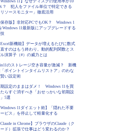
Windows 11】なぜディスクの使用率が10
0％？ 犯人をファイル単位で特定できる
「リソースモニター」徹底活用
保存版】非対応PCでもOK？ Windows 1
をWindows 11最新版にアップグレードする
裏技
Excel新機能】データが増えるたびに数式
を直すのはもう終わり。動的配列関数とス
ピル演算子（#）の威力とは
in11のストレージ空き容量が激減？ 新機
能「ポイントインタイムリストア」のわな
と賢い設定術
期設定のままはダメ！ Windows 11を買
ったらすぐ消すべき「おせっかいな初期設
」5選
Windows 11ダイエット術】「隠れた不要
サービス」を停止して軽量化する
Claude in Chrome】ブラウザのClaude（ク
ロード）拡張で仕事はどう変わるのか？