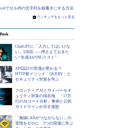
xcelでセル内の文字列を縦書きにする方法
»
ランキングをもっと見る
Book
ChatGPTに「入力してはいけな
い」5項目――押さえておきた
い“生成AIのNGリスト”
API設計の常識が変わる？
HTTP新メソッド「QUERY」と
セキュリティ対策を学ぶ
フロンティアAIとサイバーセキ
ュリティ対策の現在地 「17万
行のAIコード分析」事例と公的
ガイドラインが示す道筋
「無線LANがつながらない」の
苦情をゼロに 3つの現場に学ぶ