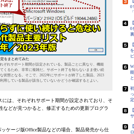
【
【
0
【
終了予定をまとめてみた
は、それぞれサポート期間が設定されている。製品ごとに異なり、機能
W
てくるため、非常に複雑だ。サポート終了を知らないまま使い続
状態となる。そこで、2022年にサポートが終了した製品、2023
利用している製品が該当していないかどうか確認するとよい。
初
定
ービスには、それぞれサポート期間が設定されており、そ
性などが見つかると、修正するための更新プログラ
【
【
 OSやパッケージ版Office製品などの場合、製品発売から仕