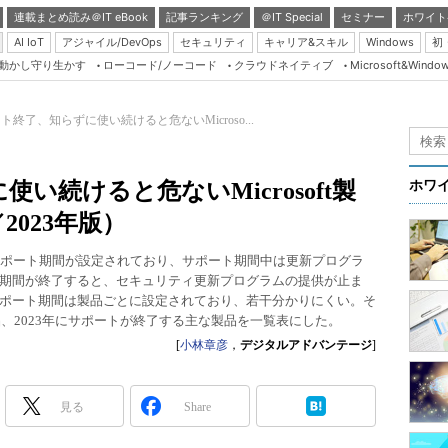
連載まとめ読み＠IT eBook
記事ランキング
＠IT Special
セミナー
ホワイト
AI IoT
アジャイル/DevOps
セキュリティ
キャリア&スキル
Windows
初
り動かし守り生かす
ローコード/ノーコード
クラウドネイティブ
Microsoft&Windo
Server & Storage
HTML5 + UX
ト終了、知らずに使い続けると危ないMicroso...
Smart & Social
Coding Edge
い続けると危ないMicrosoft製
ホワ
Java Agile
2023年版）
Database Expert
は、サポート期間が設定されており、サポート期間中は更新プログラ
Linux ＆ OSS
期間が終了すると、セキュリティ更新プログラムの提供が止ま
ポート期間は製品ごとに設定されており、若干分かりにくい。そ
Master of IP Networ
品、2023年にサポートが終了する主な製品を一覧表にした。
Security & Trust
[
小林章彦
，
デジタルアドバンテージ
]
Test & Tools
Insider.NET
見る
Share
ブログ