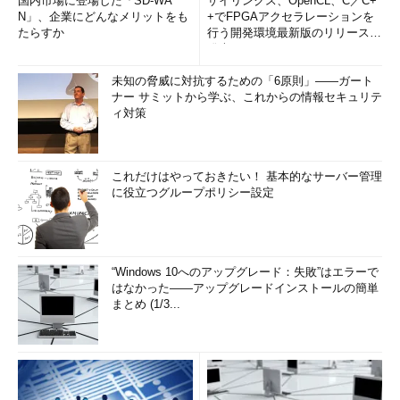
国内市場に登場した「SD-WA
ザイリンクス、OpenCL、C／C+
N」、企業にどんなメリットをも
+でFPGAアクセラレーションを
たらすか
行う開発環境最新版のリリースを
発表
未知の脅威に対抗するための「6原則」――ガート
ナー サミットから学ぶ、これからの情報セキュリテ
ィ対策
これだけはやっておきたい！ 基本的なサーバー管理
に役立つグループポリシー設定
“Windows 10へのアップグレード：失敗”はエラーで
はなかった――アップグレードインストールの簡単
まとめ (1/3...