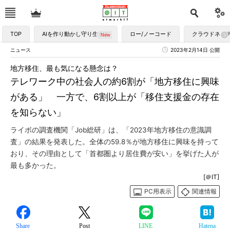
TOP
AIを作り動かし守り生かす
ロー/ノーコード
クラウドネイ
ニュース
2023年2月14日 公開
地方移住、最も気になる懸念は？
テレワーク中の社会人の約6割が「地方移住に興味
がある」 一方で、6割以上が「移住支援金の存在
を知らない」
ライボの調査機関「Job総研」は、「2023年地方移住の意識調
査」の結果を発表した。全体の59.8％が地方移住に興味を持って
おり、その理由として「首都圏より居住費が安い」を挙げた人が
最も多かった。
[＠IT]
PC用表示
関連情報
Share
Post
LINE
Hatena