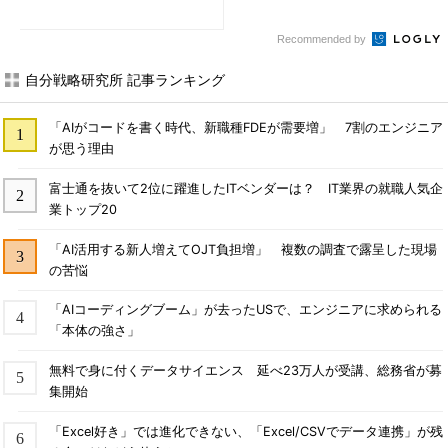
Recommended by
自分戦略研究所 記事ランキング
「AIがコードを書く時代、新職種FDEが需要増」 7割のエンジニア
が思う理由
富士通を抜いて2位に躍進したITベンダーは？ IT業界の就職人気企
業トップ20
「AI活用する新人増えてOJT負担増」 複数の調査で露呈した現場
の苦悩
「AIコーディングブーム」が去ったUSで、エンジニアに求められる
「本体の強さ」
無料で身に付くデータサイエンス 延べ23万人が受講、総務省が募
集開始
「Excel好き」では進化できない、「Excel/CSVでデータ連携」が残