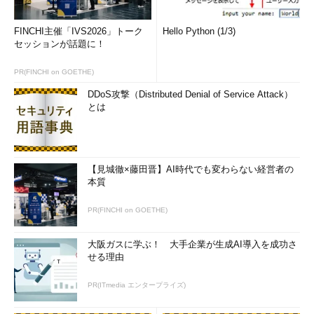
FINCHI主催「IVS2026」トーク
Hello Python (1/3)
セッションが話題に！
PR(FINCHI on GOETHE)
DDoS攻撃（Distributed Denial of Service Attack）
とは
【見城徹×藤田晋】AI時代でも変わらない経営者の
本質
PR(FINCHI on GOETHE)
大阪ガスに学ぶ！ 大手企業が生成AI導入を成功さ
せる理由
PR(ITmedia エンタープライズ)