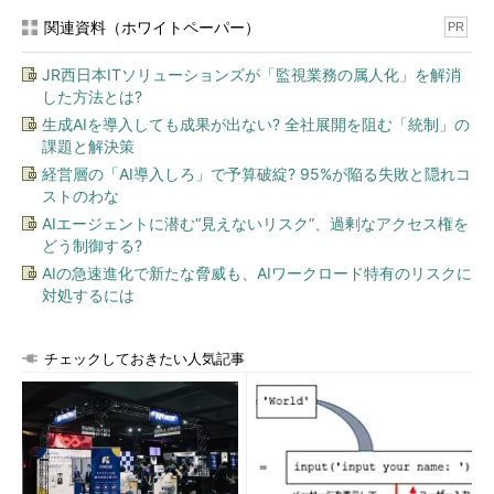
関連資料（ホワイトペーパー）
PR
JR西日本ITソリューションズが「監視業務の属人化」を解消
した方法とは?
生成AIを導入しても成果が出ない? 全社展開を阻む「統制」の
課題と解決策
経営層の「AI導入しろ」で予算破綻? 95%が陥る失敗と隠れコ
ストのわな
AIエージェントに潜む“見えないリスク”、過剰なアクセス権を
どう制御する?
AIの急速進化で新たな脅威も、AIワークロード特有のリスクに
対処するには
チェックしておきたい人気記事