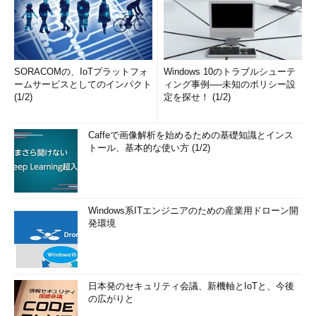
SORACOMの、IoTプラットフォ
Windows 10のトラブルシューテ
ームサービスとしてのインパクト
ィング事例──未知のポリシー設
(1/2)
定を探せ！ (1/2)
Caffeで画像解析を始めるための基礎知識とインス
トール、基本的な使い方 (1/2)
Windows系ITエンジニアのための産業用ドローン開
発環境
日本発のセキュリティ会議、新機軸とIoTと、今後
の広がりと