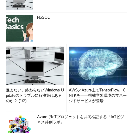
NoSQL
進まない、終わらないWindows U
AWS／Azure上でTensorFlow、C
pdateのトラブルに解決策はある
NTKを――機械学習環境のマネー
のか？ (1/2)
ジドサービスが登場
AzureでIoTプロジェクトを共同検証する「IoTビジ
ネス共創ラボ」