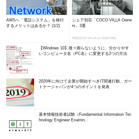
AWSへ「電話システム」を移行
シェア別荘「COCO VILLA Owne
するメリットはあるか？ (1/2)
rs」3選
PR(COCO VILLA on GOETHE)
【Windows 10】後々困らないように、分かりやす
いコンピュータ名（PC名）に変更する2つの方法
2020年に向けて企業が開始すべきIT関連行動、ガー
トナージャパンが4つのポイントを発表
基本情報技術者試験（Fundamental Information Tec
hnology Engineer Examin...