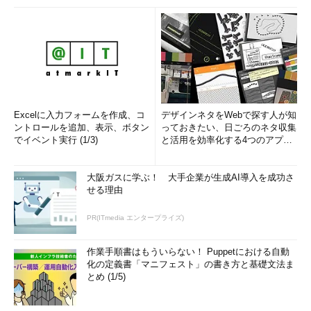
Excelに入力フォームを作成、コ
デザインネタをWebで探す人が知
ントロールを追加、表示、ボタン
っておきたい、日ごろのネタ収集
でイベント実行 (1/3)
と活用を効率化する4つのアプリ
(1/3)
大阪ガスに学ぶ！ 大手企業が生成AI導入を成功さ
せる理由
PR(ITmedia エンタープライズ)
作業手順書はもういらない！ Puppetにおける自動
化の定義書「マニフェスト」の書き方と基礎文法ま
とめ (1/5)