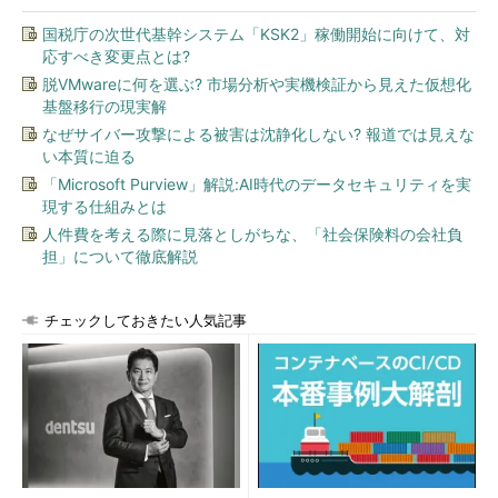
国税庁の次世代基幹システム「KSK2」稼働開始に向けて、対
応すべき変更点とは?
脱VMwareに何を選ぶ? 市場分析や実機検証から見えた仮想化
基盤移行の現実解
なぜサイバー攻撃による被害は沈静化しない? 報道では見えな
い本質に迫る
「Microsoft Purview」解説:AI時代のデータセキュリティを実
現する仕組みとは
人件費を考える際に見落としがちな、「社会保険料の会社負
担」について徹底解説
チェックしておきたい人気記事