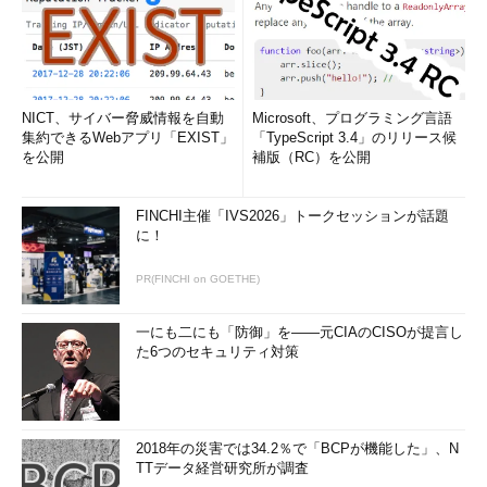
NICT、サイバー脅威情報を自動
Microsoft、プログラミング言語
集約できるWebアプリ「EXIST」
「TypeScript 3.4」のリリース候
を公開
補版（RC）を公開
FINCHI主催「IVS2026」トークセッションが話題
に！
PR(FINCHI on GOETHE)
一にも二にも「防御」を――元CIAのCISOが提言し
た6つのセキュリティ対策
2018年の災害では34.2％で「BCPが機能した」、N
TTデータ経営研究所が調査