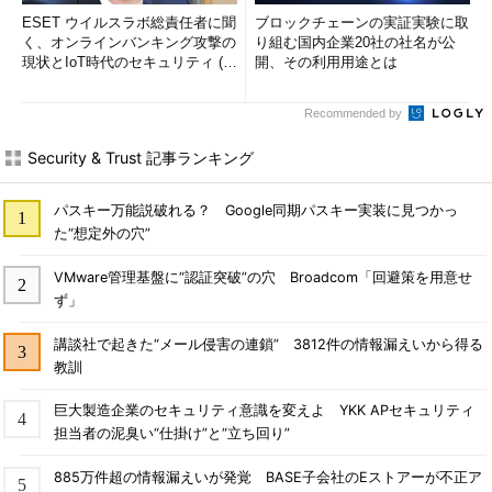
ESET ウイルスラボ総責任者に聞
ブロックチェーンの実証実験に取
く、オンラインバンキング攻撃の
り組む国内企業20社の社名が公
現状とIoT時代のセキュリティ (1/
開、その利用用途とは
2)
Recommended by
Security & Trust 記事ランキング
パスキー万能説破れる？ Google同期パスキー実装に見つかっ
た“想定外の穴”
VMware管理基盤に“認証突破”の穴 Broadcom「回避策を用意せ
ず」
講談社で起きた“メール侵害の連鎖” 3812件の情報漏えいから得る
教訓
巨大製造企業のセキュリティ意識を変えよ YKK APセキュリティ
担当者の泥臭い“仕掛け”と“立ち回り”
885万件超の情報漏えいが発覚 BASE子会社のEストアーが不正ア