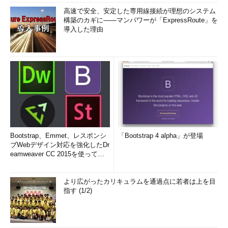
高速で安全、安定した専用線接続が理想のシステム
構築のカギに――マンパワーが「ExpressRoute」を
導入した理由
Bootstrap、Emmet、レスポンシ
「Bootstrap 4 alpha」が登場
ブWebデザイン対応を強化したDr
eamweaver CC 2015を使って
み...
より広がったカリキュラムを通過点に若者は上を目
指す (1/2)