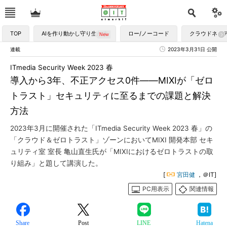
TOP
AIを作り動かし守り生かす
ロー/ノーコード
クラウドネイ
連載
2023年3月31日 公開
ITmedia Security Week 2023 春
導入から3年、不正アクセス0件――MIXIが「ゼロ
トラスト」セキュリティに至るまでの課題と解決
方法
2023年3月に開催された「ITmedia Security Week 2023 春」の
「クラウド＆ゼロトラスト」ゾーンにおいてMIXI 開発本部 セキ
ュリティ室 室長 亀山直生氏が「MIXIにおけるゼロトラストの取
り組み」と題して講演した。
[
宮田健
，＠IT]
PC用表示
関連情報
Share
Post
LINE
Hatena