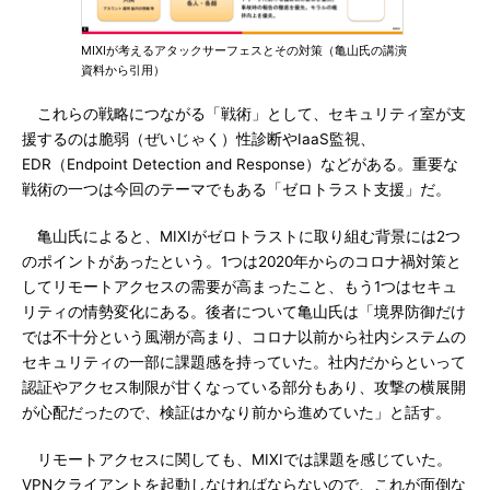
MIXIが考えるアタックサーフェスとその対策（亀山氏の講演
資料から引用）
これらの戦略につながる「戦術」として、セキュリティ室が支
援するのは脆弱（ぜいじゃく）性診断やIaaS監視、
EDR（Endpoint Detection and Response）などがある。重要な
戦術の一つは今回のテーマでもある「ゼロトラスト支援」だ。
亀山氏によると、MIXIがゼロトラストに取り組む背景には2つ
のポイントがあったという。1つは2020年からのコロナ禍対策と
してリモートアクセスの需要が高まったこと、もう1つはセキュ
リティの情勢変化にある。後者について亀山氏は「境界防御だけ
では不十分という風潮が高まり、コロナ以前から社内システムの
セキュリティの一部に課題感を持っていた。社内だからといって
認証やアクセス制限が甘くなっている部分もあり、攻撃の横展開
が心配だったので、検証はかなり前から進めていた」と話す。
リモートアクセスに関しても、MIXIでは課題を感じていた。
VPNクライアントを起動しなければならないので、これが面倒な