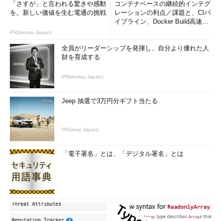
「さすが」と言われる驚きや感動
コンテナベースの継続的インテグ
を。新しい価値を生む電通の挑戦
レーションの利点／課題と、CIパ
イプライン、Docker Build高速化
のコツ (1/2...
PR(dentsu Japan)
全員がリーダーシップを発揮し、自分より優れた人
財を育成する
PR(dentsu Japan)
Jeep 抽選で3万円分ギフト当たる
PR(Jeep Japan)
「電子署名」とは、「デジタル署名」とは