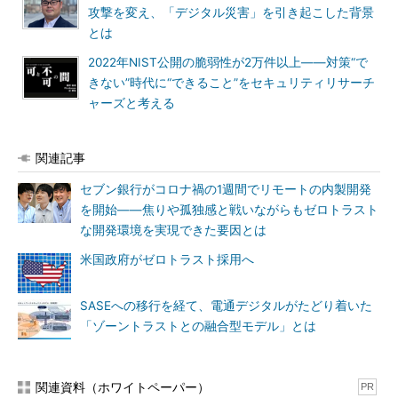
攻撃を変え、「デジタル災害」を引き起こした背景
とは
2022年NIST公開の脆弱性が2万件以上――対策“で
きない”時代に“できること”をセキュリティリサーチ
ャーズと考える
関連記事
セブン銀行がコロナ禍の1週間でリモートの内製開発
を開始――焦りや孤独感と戦いながらもゼロトラスト
な開発環境を実現できた要因とは
米国政府がゼロトラスト採用へ
SASEへの移行を経て、電通デジタルがたどり着いた
「ゾーントラストとの融合型モデル」とは
関連資料（ホワイトペーパー）
PR