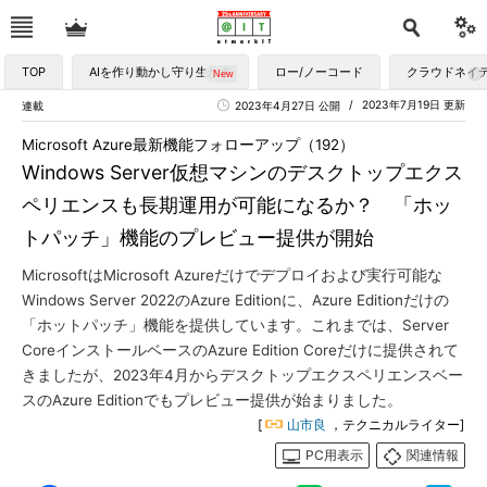
TOP
AIを作り動かし守り生かす
ロー/ノーコード
クラウドネイ
2023年7月19日 更新
連載
2023年4月27日 公開
Microsoft Azure最新機能フォローアップ（192）
Windows Server仮想マシンのデスクトップエクス
ペリエンスも長期運用が可能になるか？ 「ホッ
トパッチ」機能のプレビュー提供が開始
MicrosoftはMicrosoft Azureだけでデプロイおよび実行可能な
Windows Server 2022のAzure Editionに、Azure Editionだけの
「ホットパッチ」機能を提供しています。これまでは、Server
CoreインストールベースのAzure Edition Coreだけに提供されて
きましたが、2023年4月からデスクトップエクスペリエンスベー
スのAzure Editionでもプレビュー提供が始まりました。
[
山市良
，テクニカルライター]
PC用表示
関連情報