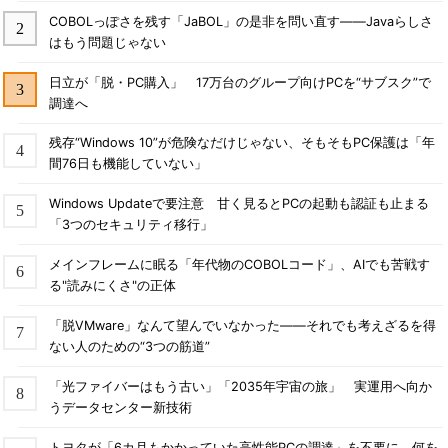
COBOLっぽさを残す「JaBOL」の是非を問い直す――Javaらしさ
はもう問題じゃない
日立が「脱・PC購入」 17万台のグループ向けPCを“サブスク”で
調達へ
残存“Windows 10”が危険なだけじゃない、そもそもPC保護は「年
間76日も機能していない」
Windows Updateで要注意 甘く見るとPCの起動も認証も止まる
「3つのセキュリティ移行」
メインフレームに眠る「年代物のCOBOLコード」、AIでも苦戦す
る"読みにくさ"の正体
「脱VMware」なんて望んでいなかった――それでも考えざるを得
ない人のための“3つの筋道”
「光ファイバーはもう古い」「2035年宇宙の旅」 実運用へ向か
うデータセンター新技術
トヨタが「6カ月もかかっていた高性能PCの調達」を不要に 何を