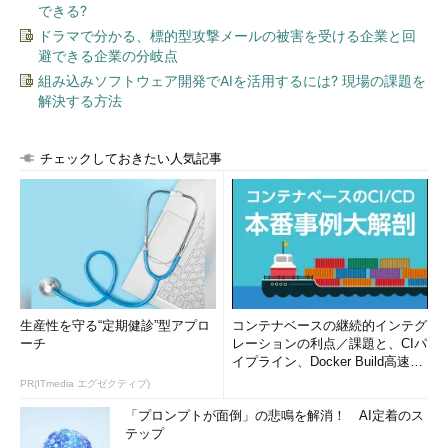
できる?
ドラマで分かる、標的型攻撃メールの被害を受ける企業と回
避できる企業の分岐点
組み込みソフトウェア開発でAIを活用するには? 現場の課題を
解決する方法
チェックしておきたい人気記事
生産性を守る“定期健診”型アプロ
コンテナベースの継続的インテグ
ーチ
レーションの利点／課題と、CIパ
イプライン、Docker Build高速化
のコツ (1/2...
PR(ITmedia エグゼクティブ)
「プロンプトが面倒」の悲鳴を解消！ AI定着のス
テップ