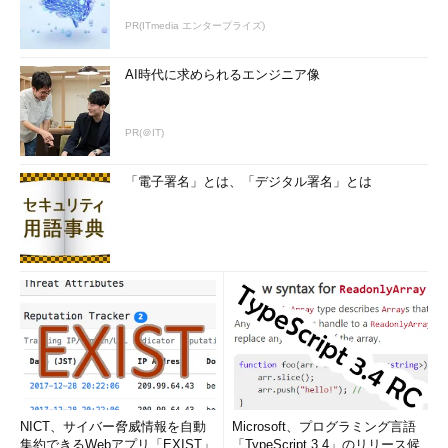
PR(ITmedia エンタープライズ)
AI時代に求められるエンジニア像
PR(＠IT)
「電子署名」とは、「デジタル署名」とは
NICT、サイバー脅威情報を自動
Microsoft、プログラミング言語
集約できるWebアプリ「EXIST」
「TypeScript 3.4」のリリース候