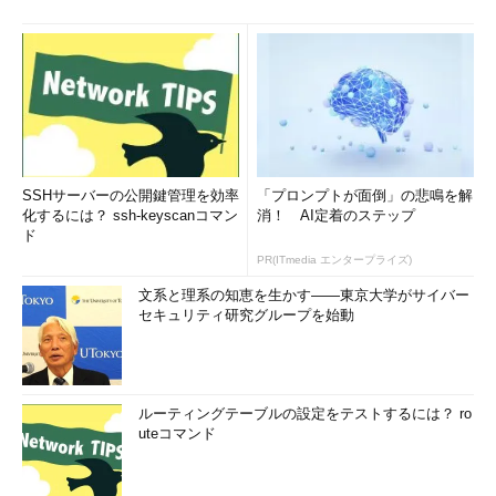
SSHサーバーの公開鍵管理を効率
「プロンプトが面倒」の悲鳴を解
化するには？ ssh-keyscanコマン
消！ AI定着のステップ
ド
PR(ITmedia エンタープライズ)
文系と理系の知恵を生かす――東京大学がサイバー
セキュリティ研究グループを始動
ルーティングテーブルの設定をテストするには？ ro
uteコマンド