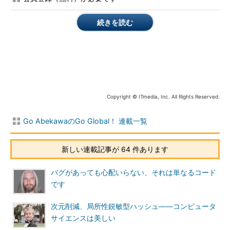
続きを読む
インタビュー中のヤップさん
阿部川
せっかく日本の企業に入ったのに、仕事ばかりで日本に
関する勉強に時間をなかなか使えなかったのですね。退職してか
らは何をしたのですか。
Copyright © ITmedia, Inc. All Rights Reserved.
ヤップさん
実は日本の小学校で英語の先生をしていました。母
が教育関係の仕事をしている影響もあって、教育分野に興味があ
Go AbekawaのGo Global！ 連載一覧
ったのです。これを機に、ということで先生になりました。
阿部川
英語もずっと勉強されていたのですね。
新しい連載記事が 64 件あります
ヤップさん
フィリピンは小学校からずっと英語の授業があるの
バグがあっても心配いらない、それは単なるコード
で、その点は問題ありませんでした。勤務した学校で、生徒や保
です
護者が「ヤップ先生の授業はすごく分かりやすい」と褒めてくれ
たことがすごくうれしくて、何よりはげみになりました。
次元削減、局所性鋭敏型ハッシュ――コンピュータ
サイエンスは美しい
でも、ものづくりへの情熱が心から消えることはなくて、学校