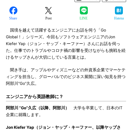
Share
Post
LINE
Hatena
国境を越えて活躍するエンジニアにお話を伺う「Go
Global！」シリーズ。今回もソフトウェアエンジニアのJon
Kiefer Yap（ジョン・ヤップ・キーファー）さんにお話を伺っ
た。仕事でのトラブルやコロナ禍の影響を受けながらも挑戦を続
けるヤップさんが大切にしている言葉とは。
聞き手は、アップルやディズニーなどの外資系企業でマーケテ
ィングを担当し、グローバルでのビジネス展開に深い知見を持つ
阿部川“Go”久広。
エンジニアから英語教師に？
阿部川 “Go”久広（以降、阿部川）
大学を卒業して、日本のIT
企業に就職します。
Jon Kiefer Yap（ジョン・ヤップ・キーファー、以降ヤップさ