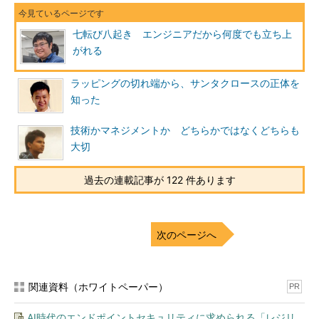
のスケジュールと教材管理システムを仕事以外の時間で作ったん
です。他の先生や保護者に使ってもらったところ、「とても使い
七転び八起き エンジニアだから何度でも立ち上
やすい」と喜んでもらって。そこで、やっぱり自分はプログラミ
がれる
ングが好きで、天職はプログラマー、エンジニアなんだと再認識
して、エンジニアとして復職することを決意しました。
ラッピングの切れ端から、サンタクロースの正体を
知った
阿部川
その時は、先生の仕事に未練はなかったんですか。
技術かマネジメントか どちらかではなくどちらも
ヤップさん
かなり悩みましたね。先生の仕事は楽しかったの
大切
で。でも、システムを作る楽しさが忘れられなくて。結局、先生
は4年間務め、その後、ソフツーに入社しました。
過去の連載記事が 122 件あります
エンジニアとして再起
次のページへ
関連資料（ホワイトペーパー）
PR
AI時代のエンドポイントセキュリティに求められる「レジリ