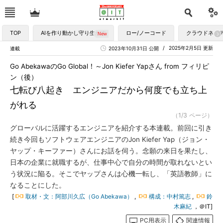
TOP
AIを作り動かし守り生かす
ロー/ノーコード
クラウドネイ
2025年2月5日 更新
連載
2023年10月31日 公開
Go AbekawaのGo Global！～Jon Kiefer Yapさん from フィリピ
ン（後）
七転び八起き エンジニアだから何度でも立ち上
がれる
（1/3 ページ）
グローバルに活躍するエンジニアを紹介する本連載。前回に引き
続き今回もソフトウェアエンジニアのJon Kiefer Yap（ジョン・
ヤップ・キーファー）さんにお話を伺う。念願の来日を果たし、
日本の企業に就職するが、仕事中心で自分の時間が取れないとい
う状況に陥る。そこでヤップさんは心機一転し、「英語教師」に
なることにした。
[
取材・文：阿部川久広（Go Abekawa）
,
構成：中村篤志
,
鈴
木麻紀
，＠IT]
PC用表示
関連情報