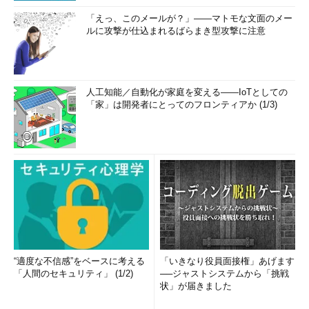
「えっ、このメールが？」――マトモな文面のメー
ルに攻撃が仕込まれるばらまき型攻撃に注意
人工知能／自動化が家庭を変える――IoTとしての
「家」は開発者にとってのフロンティアか (1/3)
“適度な不信感”をベースに考える
「いきなり役員面接権」あげます
「人間のセキュリティ」 (1/2)
──ジャストシステムから「挑戦
状」が届きました