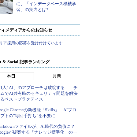
に、「インデータベース機械学
習」の実力とは?
ティメディアからのお知らせ
リア採用の応募を受け付けています
rt & Social 記事ランキング
月間
本日
1人1AI」のアプローチは破綻する――チ
ームでAI共有時のセキュリティ問題を解決
するベストプラクティス
oogle Chromeの新機能「Skills」 AIプロ
プトの“毎回手打ち”を不要に
arkdownファイルが、AI時代の負債に？
oogleが提案する「ナレッジ標準化」の一