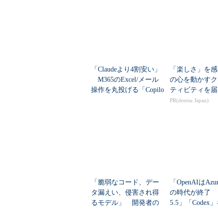
「Claudeより4割安い」
「楽しさ」を感
M365のExcel/メール
の心を動かすク
操作を丸投げる「Copilo
ティビティを届
t Cowork」“従量課金”の
PR(dentsu Japan)
落...
「脆弱なコード、デー
「OpenAIはAz
タ漏えい、侵害され得
の時代が終了 「
るモデル」 開発者の
5.5」「Codex
不安をMicrosoftはどう
で利用するメリ