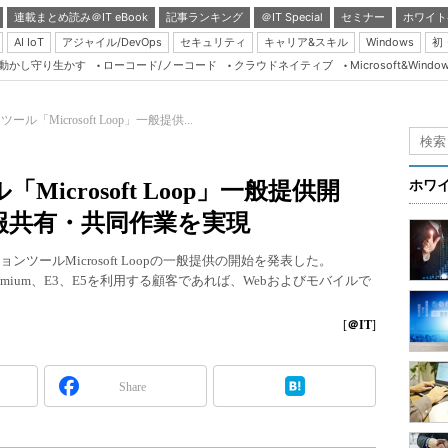
連載まとめ読み＠IT eBook
記事ランキング
＠IT Special
セミナー
ホワイト
AI IoT
アジャイル/DevOps
セキュリティ
キャリア&スキル
Windows
初
り動かし守り生かす
ローコード/ノーコード
クラウドネイティブ
Microsoft&Windo
Server & Storage
HTML5 + UX
「Microsoft Loop」一般提供...
Smart & Social
Coding Edge
icrosoft Loop」一般提供開
ホワ
Java Agile
報共有・共同作業を実現
Database Expert
ションツールMicrosoft Loopの一般提供の開始を発表した。
Linux ＆ OSS
、Business Premium、E3、E5を利用する顧客であれば、Webおよびモバイルで
Master of IP Networ
[
＠IT
]
Security & Trust
Test & Tools
Share
Insider.NET
ブログ