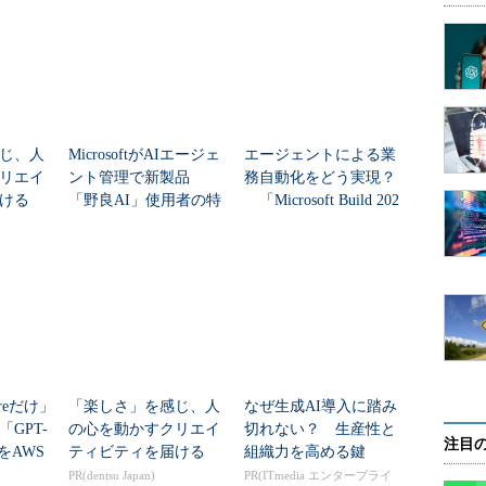
じ、人
MicrosoftがAIエージェ
エージェントによる業
リエイ
ント管理で新製品
務自動化をどう実現？
ける
「野良AI」使用者の特
「Microsoft Build 202
定、ブロックに対応
6」で発表された多数の
新技術
ureだけ」
「楽しさ」を感じ、人
なぜ生成AI導入に踏み
GPT-
の心を動かすクリエイ
切れない？ 生産性と
注目
」をAWS
ティビティを届ける
組織力を高める鍵
ットは
PR(dentsu Japan)
PR(ITmedia エンタープライ