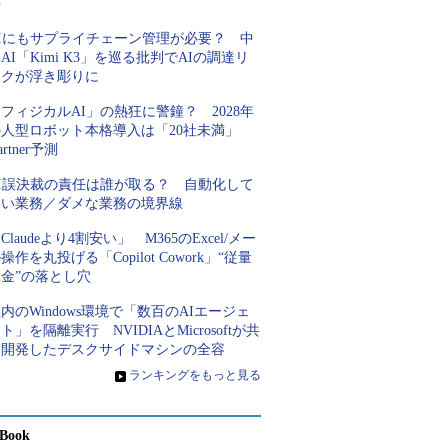
手
AIにもサプライチェーン管理が必要？ 中
AI「Kimi K3」を巡る批判でAIの調達リ
スクが浮き彫りに
フィジカルAI」の熱狂に警鐘？ 2028年
の人型ロボット本格導入は「20社未満」
artner予測
AI誤決裁の責任は誰が取る？ 自動化して
いい業務／ダメな業務の境界線
Claudeより4割安い」 M365のExcel/メー
操作を丸投げる「Copilot Cowork」“従量
金”の落とし穴
内のWindows環境で「数百のAIエージェ
ト」を隔離実行 NVIDIAとMicrosoftが共
同開発したデスクサイドマシンの全容
»
ランキングをもっと見る
Book