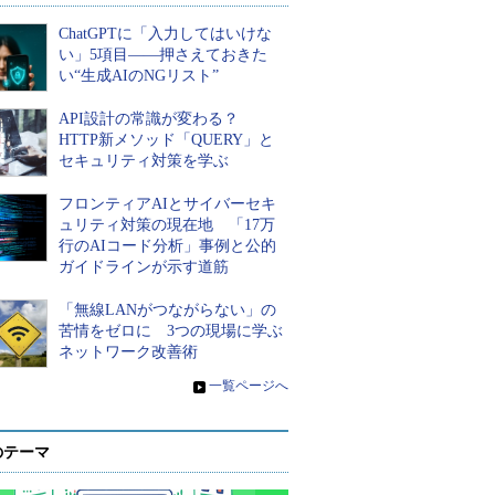
ChatGPTに「入力してはいけな
い」5項目――押さえておきた
い“生成AIのNGリスト”
API設計の常識が変わる？
HTTP新メソッド「QUERY」と
セキュリティ対策を学ぶ
フロンティアAIとサイバーセキ
ュリティ対策の現在地 「17万
行のAIコード分析」事例と公的
ガイドラインが示す道筋
「無線LANがつながらない」の
苦情をゼロに 3つの現場に学ぶ
ネットワーク改善術
»
一覧ページへ
のテーマ