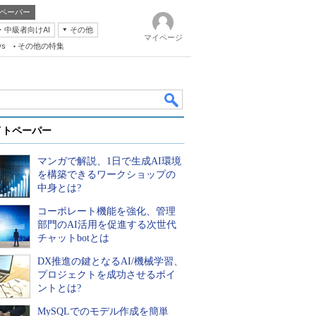
ペーパー
・中級者向けAI
その他
マイページ
ws
その他の特集
イトペーパー
マンガで解説、1日で生成AI環境
を構築できるワークショップの
中身とは?
コーポレート機能を強化、管理
k
部門のAI活用を促進する次世代
チャットbotとは
DX推進の鍵となるAI/機械学習、
プロジェクトを成功させるポイ
ントとは?
MySQLでのモデル作成を簡単