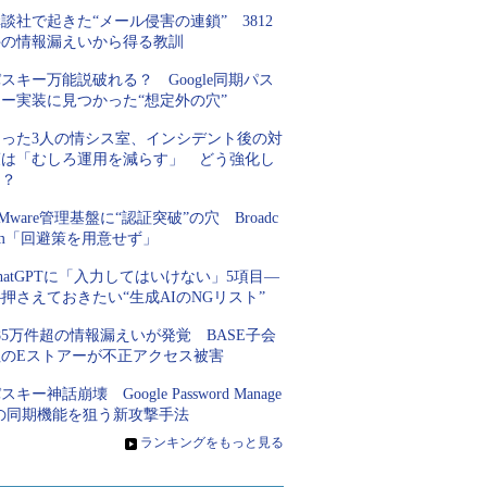
談社で起きた“メール侵害の連鎖” 3812
件の情報漏えいから得る教訓
スキー万能説破れる？ Google同期パス
キー実装に見つかった“想定外の穴”
たった3人の情シス室、インシデント後の対
策は「むしろ運用を減らす」 どう強化し
た？
Mware管理基盤に“認証突破”の穴 Broadc
om「回避策を用意せず」
hatGPTに「入力してはいけない」5項目―
押さえておきたい“生成AIのNGリスト”
85万件超の情報漏えいが発覚 BASE子会
社のEストアーが不正アクセス被害
スキー神話崩壊 Google Password Manage
rの同期機能を狙う新攻撃手法
»
ランキングをもっと見る