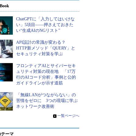
Book
ChatGPTに「入力してはいけな
い」5項目――押さえておきた
い“生成AIのNGリスト”
API設計の常識が変わる？
HTTP新メソッド「QUERY」と
セキュリティ対策を学ぶ
フロンティアAIとサイバーセキ
ュリティ対策の現在地 「17万
行のAIコード分析」事例と公的
ガイドラインが示す道筋
「無線LANがつながらない」の
苦情をゼロに 3つの現場に学ぶ
ネットワーク改善術
»
一覧ページへ
のテーマ