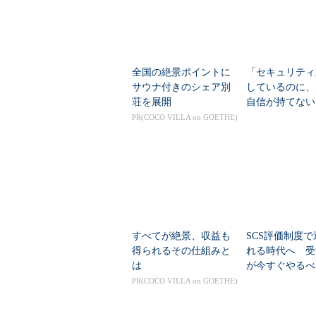
全国の絶景ポイントに
「セキュリティ
サウナ付きのシェア別
しているのに、
荘を展開
自信が持てない
の“悩みの正体
PR(COCO VILLA on GOETHE)
策
すべてが絶景、収益も
SCS評価制度
得られるその仕組みと
れる時代へ 受
は
が今すぐやるべ
バー対策
PR(COCO VILLA on GOETHE)