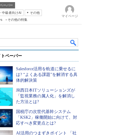
ペーパー
・中級者向けAI
その他
マイページ
ws
その他の特集
イトペーパー
Salesforce活用を軌道に乗せるに
は? “よくある課題”を解消する具
体的解決策
JR西日本ITソリューションズが
k
「監視業務の属人化」を解消し
た方法とは?
国税庁の次世代基幹システム
「KSK2」稼働開始に向けて、対
応すべき変更点とは?
AI活用のつまずきポイント 「社