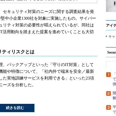
4日、セキュリティ対策のニーズに関する調査結果を発
中堅中小企業1300社を対象に実施したもの。サイバー
ュリティ対策の必要性が唱えられているが、同社は
アイ
IT活用動向を踏まえた提案を進めていくことも大切
キャ
リティリスクとは
Secu
、バックアップといった「守りのIT対策」として
機能や特徴について、「社内外で端末を安全／最新
した実地訓練サービスを利用できる」といった23項
側
ニーズを分析した。
開
貌
続きを読む
で