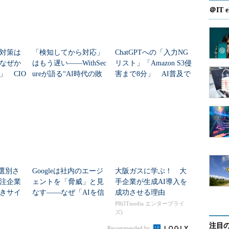
＠IT e
対策は
「検知してから対応」
ChatGPTへの「入力NG
なぜか
はもう遅い――WithSec
リスト」「Amazon S3侵
」 CIO
ureが語る“AI時代の敗
害まで8分」 AI普及で
”と打開
北条件”
セキュリティの“前
提”が崩壊
で選別さ
Googleは社内のエージ
大阪ガスに学ぶ！ 大
注企業
ェントを「脅威」と見
手企業が生成AI導入を
きサイ
なす――なぜ「AIを信
成功させる理由
じない」のか？
PR(ITmedia エンタープライ
ズ)
注目
Recommended by