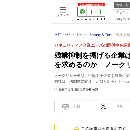
連載一覧
クラウド
メディア
AIを作
＠IT
セキュリティ
Security & Trust
残業抑制
セキュリティと企業ニーズの関係性を調
残業抑制を掲げる企業
を求めるのか ノーク
ノークリサーチは、中堅中小企業を対象に実
同社は「法制度に関連した取り組みがセキュ
2023年12月15日 08時00分 公開
印刷
見る
この記事は会員限定です。