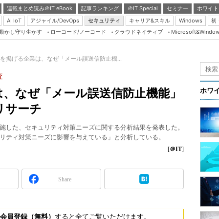
連載まとめ読み＠IT eBook
記事ランキング
＠IT Special
セミナー
ホワイト
AI IoT
アジャイル/DevOps
セキュリティ
キャリア&スキル
Windows
初
り動かし守り生かす
ローコード/ノーコード
クラウドネイティブ
Microsoft&Windo
Server & Storage
HTML5 + UX
を掲げる企業は、なぜ「メール誤送信防止機...
Smart & Social
査
Coding Edge
は、なぜ「メール誤送信防止機能」
ホワ
Java Agile
リサーチ
Database Expert
施した、セキュリティ対策ニーズに関する分析結果を発表した。
Linux ＆ OSS
リティ対策ニーズに影響を与えている」と分析している。
Master of IP Networ
[
＠IT
]
Security & Trust
Share
Test & Tools
Insider.NET
ブログ
会員登録（無料）
すると全てご覧いただけます。