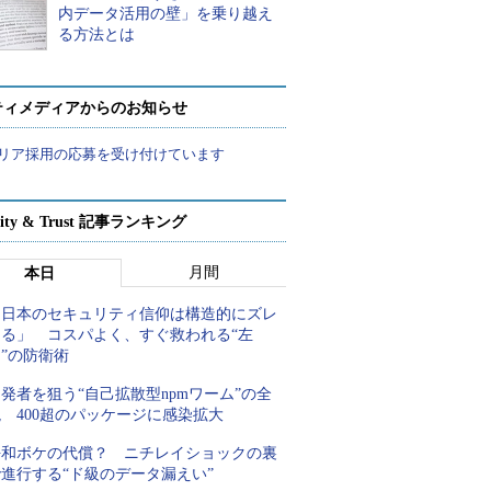
内データ活用の壁」を乗り越え
る方法とは
ティメディアからのお知らせ
リア採用の応募を受け付けています
rity & Trust 記事ランキング
月間
本日
「日本のセキュリティ信仰は構造的にズレ
てる」 コスパよく、すぐ救われる“左
”の防衛術
発者を狙う“自己拡散型npmワーム”の全
 400超のパッケージに感染拡大
平和ボケの代償？ ニチレイショックの裏
進行する“ド級のデータ漏えい”