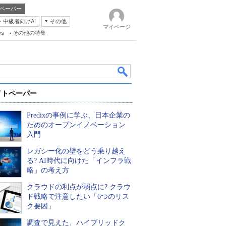
ペーパー
・中級者向けAI
その他
マイページ
ws
その他の特集
イトペーパー
Predixの事例に学ぶ、日本企業の
ためのオープンイノベーション
入門
レガシー化の壁をどう乗り越え
k
る? AI時代に向けた「インフラ戦
略」の考え方
クラウドの利点が弱点に? クラウ
ド戦略で注意したい「6つのリス
ク要因」
調査で見えた、ハイブリッドク