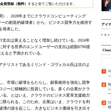
会員登録（無料）
すると全てご覧いただけます。
米国時間）、2028年までにクラウドコンピューティング
r”（テクノロジーの創造的破壊者）から、ビジネス競争力を維持す
アイ
を発表した。
キャ
支出は衰えることなく増加し続けている。2024年
対する世界のエンドユーザーの支出は総額6790億
Clou
を超えると予測されている。
ントアナリストであるミリンド・ゴヴェカル氏は次のよ
し、市場に破壊をもたらし、顧客維持を強化し競争
ロジーに積極的に投資している。多くの企業がクラ
ー
いる。とはいえ、クラウドのビジネス変革支援能力
に限られる。このため、企業はいま、クラウドを利
O
検
な破壊の波を起こし、大きなビジネス価値を引き出そ