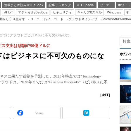
連載まとめ読み＠IT eBook
記事ランキング
＠IT Special
セミナー
ホワイト
AI IoT
アジャイル/DevOps
セキュリティ
キャリア&スキル
Windows
初
り動かし守り生かす
ローコード/ノーコード
クラウドネイティブ
Microsoft&Windo
Server & Storage
HTML5 + UX
8年までにクラウドはビジネスに不可欠のものに...
Smart & Social
ス支出は総額6790億ドルに
Coding Edge
ウドはビジネスに不可欠のものにな
ホワ
Java Agile
Database Expert
ネスに果たす役割を予測した。2023年時点では“Technology
Linux ＆ OSS
ウドは、2028年までには“Business Necessity”（ビジネスに不
Master of IP Networ
[
＠IT
]
Security & Trust
Test & Tools
Share
Insider.NET
ブログ