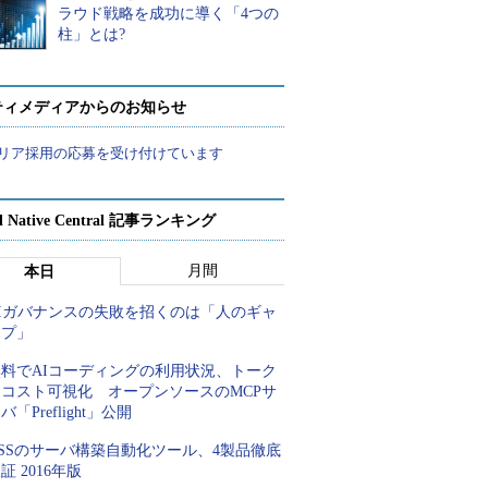
ラウド戦略を成功に導く「4つの
柱」とは?
ティメディアからのお知らせ
リア採用の応募を受け付けています
d Native Central 記事ランキング
月間
本日
AIガバナンスの失敗を招くのは「人のギャ
ップ」
無料でAIコーディングの利用状況、トーク
ンコスト可視化 オープンソースのMCPサ
バ「Preflight」公開
SSのサーバ構築自動化ツール、4製品徹底
証 2016年版