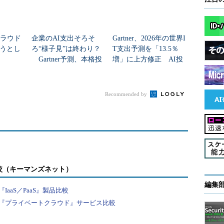
クラウド
企業のAI支出そろそ
Gartner、2026年の世界I
うとし
ろ“様子見”は終わり？
T支出予測を「13.5％
Gartner予測、本格投
増」に上方修正 AI投
資の行方は
資で広がる「分野間の
成長差」
Recommended by
較（キーマンズネット）
編集
aaS／PaaS』製品比較
『プライベートクラウド』サービス比較