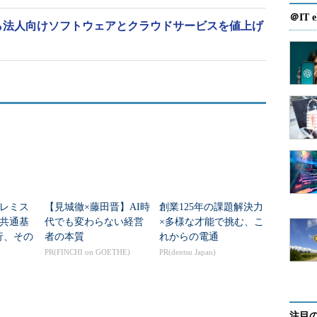
＠IT e
4年4月から法人向けソフトウェアとクラウドサービスを値上げ
レミス
【見城徹×藤田晋】AI時
創業125年の課題解決力
共通基
代でも変わらない経営
×多様な才能で挑む、こ
移行、その
者の本質
れからの電通
PR(FINCHI on GOETHE)
PR(dentsu Japan)
注目