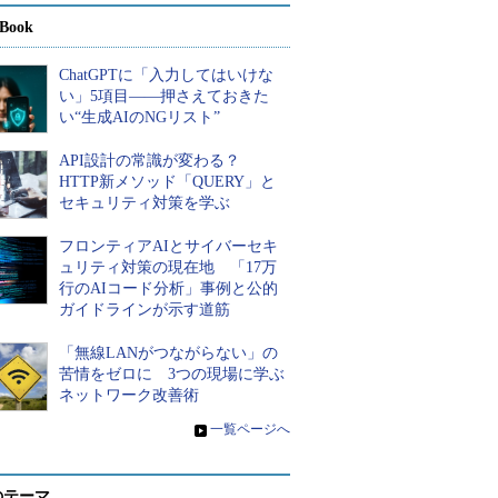
Book
ChatGPTに「入力してはいけな
い」5項目――押さえておきた
い“生成AIのNGリスト”
API設計の常識が変わる？
HTTP新メソッド「QUERY」と
セキュリティ対策を学ぶ
フロンティアAIとサイバーセキ
ュリティ対策の現在地 「17万
行のAIコード分析」事例と公的
ガイドラインが示す道筋
「無線LANがつながらない」の
苦情をゼロに 3つの現場に学ぶ
ネットワーク改善術
»
一覧ページへ
のテーマ