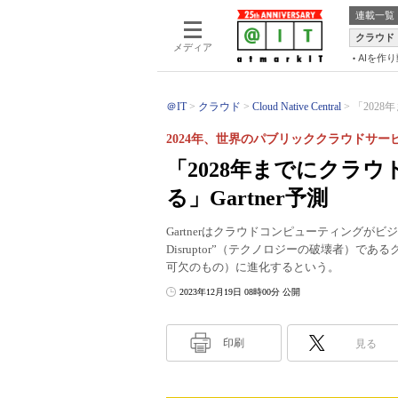
連載一覧
クラウド
メディア
AIを作
＠IT
クラウド
Cloud Native Central
「202
2024年、世界のパブリッククラウドサービ
「2028年までにクラ
る」Gartner予測
Gartnerはクラウドコンピューティングがビジ
Disruptor”（テクノロジーの破壊者）であるクラ
可欠のもの）に進化するという。
2023年12月19日 08時00分 公開
印刷
見る