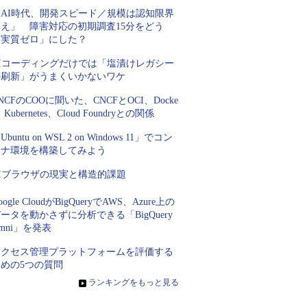
「AI時代、開発スピード／規模は認知限界
超え」 障害対応の初期調査15分をどう
「実質ゼロ」にした？
AIコーディングだけでは「塩漬けレガシー
の刷新」がうまくいかないワケ
NCFのCOOに聞いた、CNCFとOCI、Docke
、Kubernetes、Cloud Foundryとの関係
Ubuntu on WSL 2 on Windows 11」でコン
テナ環境を構築してみよう
AIブラウザの現実と構造的課題
oogle CloudがBigQueryでAWS、Azure上の
ータを動かさずに分析できる「BigQuery
mni」を発表
アクセス管理プラットフォームを評価する
ための5つの質問
»
ランキングをもっと見る