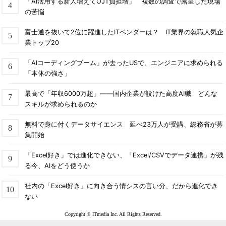
「AI活用する新人増えてOJT負担増」 複数の調査で露呈した現場
の苦悩
富士通を抜いて2位に躍進したITベンダーは？ IT業界の就職人気企
業トップ20
「AIコーディングブーム」が去ったUSで、エンジニアに求められる
「本体の強さ」
最高で「年収6000万超」――国内企業が設けた高度AI職 どんな
スキルが求められるのか
無料で身に付くデータサイエンス 延べ23万人が受講、総務省が募
集開始
「Excel好き」では進化できない、「Excel/CSVでデータ連携」が残
る今、AIをどう使うか
社内の「Excel好き」に向き合う情シスの言い分、だから進化でき
ない
Copyright © ITmedia Inc. All Rights Reserved.