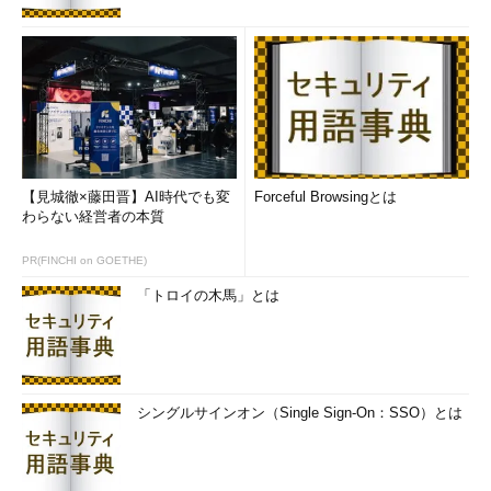
【見城徹×藤田晋】AI時代でも変
Forceful Browsingとは
わらない経営者の本質
PR(FINCHI on GOETHE)
「トロイの木馬」とは
シングルサインオン（Single Sign-On：SSO）とは