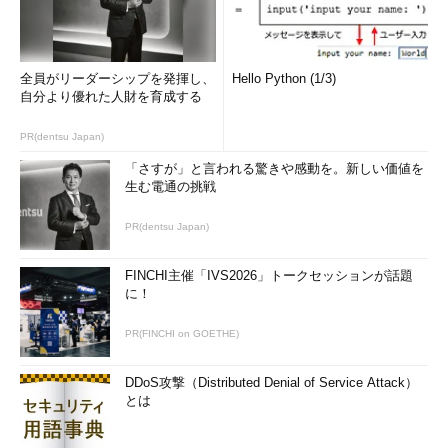
全員がリーダーシップを発揮し、
Hello Python (1/3)
自分より優れた人財を育成する
PR(dentsu Japan)
「さすが」と言われる驚きや感動を。新しい価値を
生む電通の挑戦
PR(dentsu Japan)
FINCHI主催「IVS2026」トークセッションが話題
に！
PR(FINCHI on GOETHE)
DDoS攻撃（Distributed Denial of Service Attack）
とは