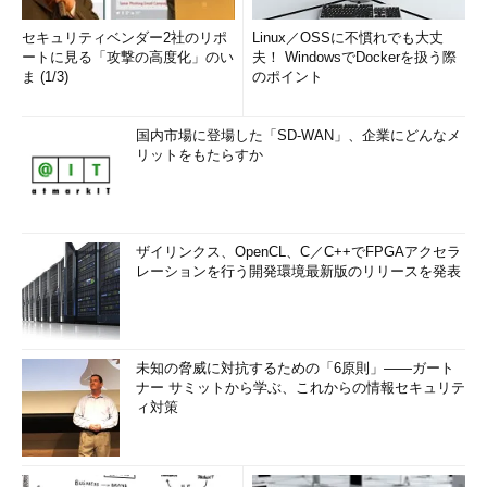
セキュリティベンダー2社のリポ
Linux／OSSに不慣れでも大丈
ートに見る「攻撃の高度化」のい
夫！ WindowsでDockerを扱う際
ま (1/3)
のポイント
国内市場に登場した「SD-WAN」、企業にどんなメ
リットをもたらすか
ザイリンクス、OpenCL、C／C++でFPGAアクセラ
レーションを行う開発環境最新版のリリースを発表
未知の脅威に対抗するための「6原則」――ガート
ナー サミットから学ぶ、これからの情報セキュリテ
ィ対策