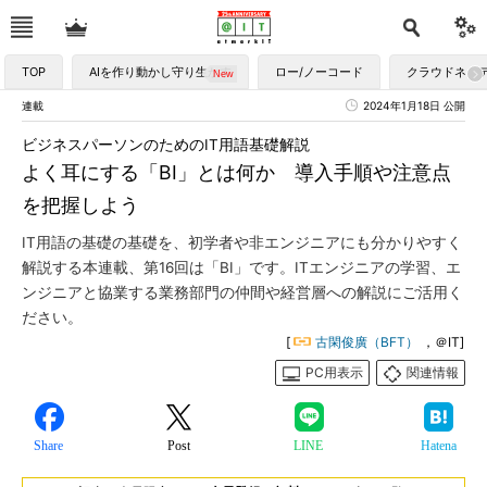
TOP
AIを作り動かし守り生かす
ロー/ノーコード
クラウドネイ
連載
2024年1月18日 公開
ビジネスパーソンのためのIT用語基礎解説
よく耳にする「BI」とは何か 導入手順や注意点
を把握しよう
IT用語の基礎の基礎を、初学者や非エンジニアにも分かりやすく
解説する本連載、第16回は「BI」です。ITエンジニアの学習、エ
ンジニアと協業する業務部門の仲間や経営層への解説にご活用く
ださい。
[
古閑俊廣（BFT）
，＠IT]
PC用表示
関連情報
Share
Post
LINE
Hatena