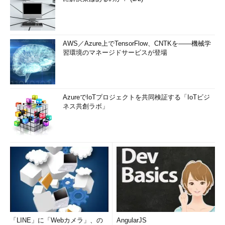
AWS／Azure上でTensorFlow、CNTKを――機械学
習環境のマネージドサービスが登場
AzureでIoTプロジェクトを共同検証する「IoTビジ
ネス共創ラボ」
「LINE」に「Webカメラ」、の
AngularJS