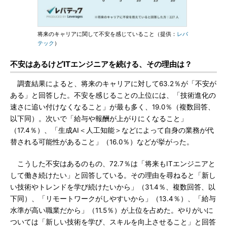
将来のキャリアに関して不安を感じていること（提供：
レバ
テック
）
不安はあるけどITエンジニアを続ける、その理由は？
調査結果によると、将来のキャリアに対して63.2％が「不安が
ある」と回答した。不安を感じることの上位には、「技術進化の
速さに追い付けなくなること」が最も多く、19.0％（複数回答、
以下同）。次いで「給与や報酬が上がりにくなること」
（17.4％）、「生成AI＜人工知能＞などによって自身の業務が代
替される可能性があること」（16.0％）などが挙がった。
こうした不安はあるのもの、72.7％は「将来もITエンジニアと
して働き続けたい」と回答している。その理由を尋ねると「新し
い技術やトレンドを学び続けたいから」（31.4％、複数回答、以
下同）、「リモートワークがしやすいから」（13.4％）、「給与
水準が高い職業だから」（11.5％）が上位を占めた。やりがいに
ついては「新しい技術を学び、スキルを向上させること」と回答