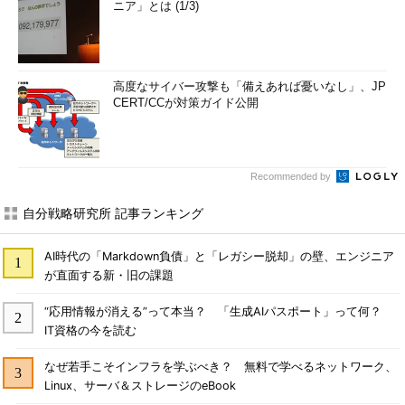
ニア」とは (1/3)
高度なサイバー攻撃も「備えあれば憂いなし」、JP
CERT/CCが対策ガイド公開
Recommended by
自分戦略研究所 記事ランキング
AI時代の「Markdown負債」と「レガシー脱却」の壁、エンジニア
が直面する新・旧の課題
“応用情報が消える”って本当？ 「生成AIパスポート」って何？
IT資格の今を読む
なぜ若手こそインフラを学ぶべき？ 無料で学べるネットワーク、
Linux、サーバ＆ストレージのeBook