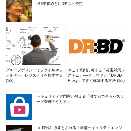
016年春めどにβテスト予定
グループポリシーでファイルやフ
今こそ真剣に考える「災害対策シ
ォルダー、レジストリを操作する
ステム」──クラウドと「DRBD
(1/2)
Proxy」ですぐ構築する方法 (1/3)
セキュリティ専門家が教える「誰でもできるパスワ
ード管理のやり方」
IoT時代に必要とされる「新型セキュリティエンジ