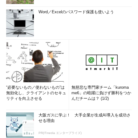
Word／Excelのパスワード保護も使いよう
“必要ないもの／使わないもの”は
無慈悲な専門家チーム「kuroma
無効化し、クライアントのセキュ
me6」の暗躍に負けず勝利をつか
リティを向上させる
んだチームは？ (1/2)
大阪ガスに学ぶ！ 大手企業が生成AI導入を成功さ
せる理由
PR(ITmedia エンタープライズ)