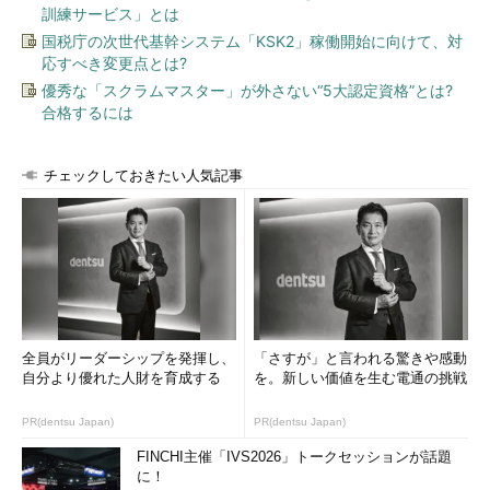
訓練サービス」とは
国税庁の次世代基幹システム「KSK2」稼働開始に向けて、対
応すべき変更点とは?
優秀な「スクラムマスター」が外さない“5大認定資格”とは?
合格するには
チェックしておきたい人気記事
全員がリーダーシップを発揮し、
「さすが」と言われる驚きや感動
自分より優れた人財を育成する
を。新しい価値を生む電通の挑戦
PR(dentsu Japan)
PR(dentsu Japan)
FINCHI主催「IVS2026」トークセッションが話題
に！