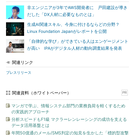
非エンジニアが3年でAWS開発者に 戸田建設が導き
だした「DX人材に必要なものとは」
生成AI関連スキル、今身に付けるならどの分野？
Linux Foundation Japanがレポートを公開
「自律的な学び」ができている人はエンゲージメント
が高い IPAがデジタル人材の動向調査結果を発表
関連リンク
プレスリリース
関連資料（ホワイトペーパー）
PR
マンガで学ぶ、情報システム部門の業務負荷を軽くするため
の実践的アプローチ
分析スピードもF1級 マクラーレンレーシングの成功を支える
データ活用基盤とは
年間50億通のメール/SMS判定の知見を生かした「標的型攻撃