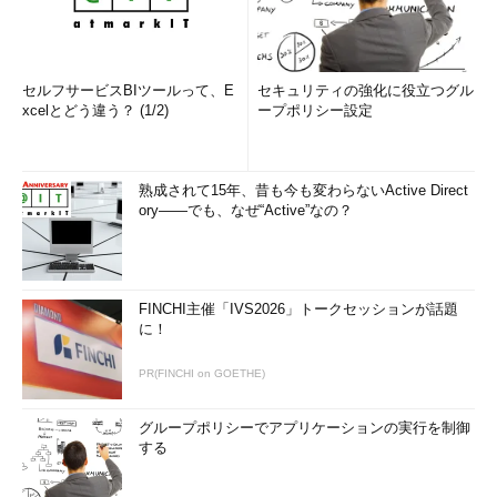
セルフサービスBIツールって、E
セキュリティの強化に役立つグル
xcelとどう違う？ (1/2)
ープポリシー設定
熟成されて15年、昔も今も変わらないActive Direct
ory――でも、なぜ“Active”なの？
FINCHI主催「IVS2026」トークセッションが話題
に！
PR(FINCHI on GOETHE)
グループポリシーでアプリケーションの実行を制御
する