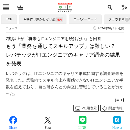
TOP
AIを作り動かし守り生かす
ロー/ノーコード
クラウドネイ
ニュース
2024年9月3日 公開
7割以上が「将来もITエンジニアを続けたい」と回答
もう「業務を通じてスキルアップ」は難しい？
レバテックがITエンジニアのキャリア調査の結果
を発表
レバテックは、ITエンジニアのキャリア形成に関する調査結果を
発表した。業務内でスキル向上を実感できないITエンジニアが半
数を超えており、自己研さんとの両立に苦戦していることが分か
った。
[＠IT]
PC用表示
関連情報
Share
Post
LINE
Hatena