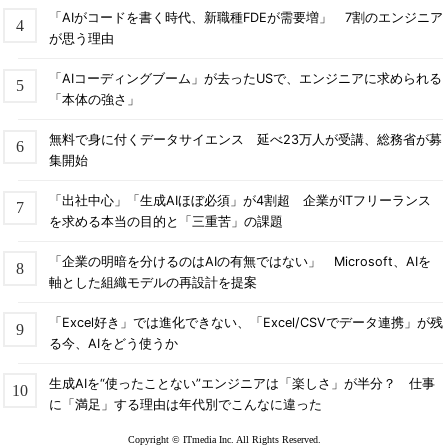
「AIがコードを書く時代、新職種FDEが需要増」 7割のエンジニア
が思う理由
「AIコーディングブーム」が去ったUSで、エンジニアに求められる
「本体の強さ」
無料で身に付くデータサイエンス 延べ23万人が受講、総務省が募
集開始
「出社中心」「生成AIほぼ必須」が4割超 企業がITフリーランス
を求める本当の目的と「三重苦」の課題
「企業の明暗を分けるのはAIの有無ではない」 Microsoft、AIを
軸とした組織モデルの再設計を提案
「Excel好き」では進化できない、「Excel/CSVでデータ連携」が残
る今、AIをどう使うか
生成AIを“使ったことない”エンジニアは「楽しさ」が半分？ 仕事
に「満足」する理由は年代別でこんなに違った
Copyright © ITmedia Inc. All Rights Reserved.