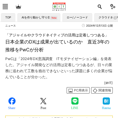
TOP
AIを作り動かし守り生かす
ロー/ノーコード
クラウドネイ
ニュース
2024年12月13日 公開
「アジャイルやクラウドネイティブの活用は定着しつつある」
日本企業のDXは成果が出ているのか 直近3年の
推移をPwCが分析
PwCは「2024年DX意識調査 ITモダナイゼーション編」を発表
した。アジャイル開発などの活用は定着しつつあるが、日々の業
務に追われて工数を捻出できないといった課題に多くの企業が悩
んでいることが分かった。
[＠IT]
PC用表示
関連情報
Share
Post
LINE
Hatena