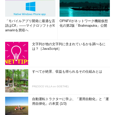
「モバイルアプリ開発に最適な言
OPNFVがネットワーク機能仮想
語はC#」――マイクロソフトがX
化の第2版「Brahmaputra」公開
amarinを買収へ
文字列が他の文字列に含まれているかを調べるに
は？［JavaScript］
すべてが絶景、収益も得られるその仕組みとは
PR(COCO VILLA on GOETHE)
自動運転トラクターに学ぶ、「運用自動化」と「運
用自律化」の本質 (1/3)