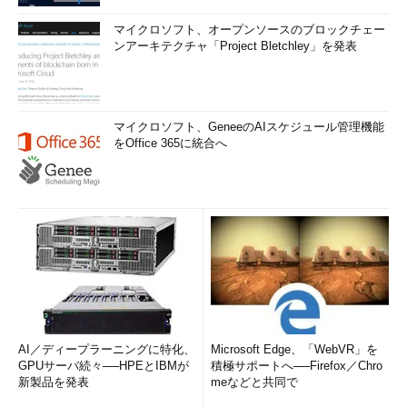
マイクロソフト、オープンソースのブロックチェー
ンアーキテクチャ「Project Bletchley」を発表
マイクロソフト、GeneeのAIスケジュール管理機能
をOffice 365に統合へ
AI／ディープラーニングに特化、
Microsoft Edge、「WebVR」を
GPUサーバ続々──HPEとIBMが
積極サポートへ──Firefox／Chro
新製品を発表
meなどと共同で