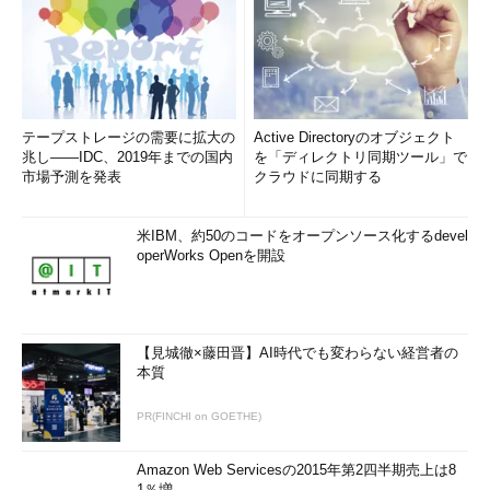
テープストレージの需要に拡大の
Active Directoryのオブジェクト
兆し――IDC、2019年までの国内
を「ディレクトリ同期ツール」で
市場予測を発表
クラウドに同期する
米IBM、約50のコードをオープンソース化するdevel
operWorks Openを開設
【見城徹×藤田晋】AI時代でも変わらない経営者の
本質
PR(FINCHI on GOETHE)
Amazon Web Servicesの2015年第2四半期売上は8
1％増