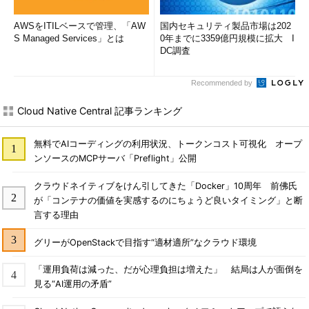
AWSをITILベースで管理、「AW
国内セキュリティ製品市場は202
S Managed Services」とは
0年までに3359億円規模に拡大 I
DC調査
Recommended by
Cloud Native Central 記事ランキング
無料でAIコーディングの利用状況、トークンコスト可視化 オープ
ンソースのMCPサーバ「Preflight」公開
クラウドネイティブをけん引してきた「Docker」10周年 前佛氏
が「コンテナの価値を実感するのにちょうど良いタイミング」と断
言する理由
グリーがOpenStackで目指す“適材適所”なクラウド環境
「運用負荷は減った、だが心理負担は増えた」 結局は人が面倒を
見る“AI運用の矛盾”