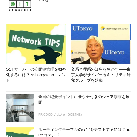
SSHサーバーの公開鍵管理を効率
文系と理系の知恵を生かす――東
化するには？ ssh-keyscanコマン
京大学がサイバーセキュリティ研
ド
究グループを始動
全国の絶景ポイントにサウナ付きのシェア別荘を展
開
PR(COCO VILLA on GOETHE)
ルーティングテーブルの設定をテストするには？ ro
uteコマンド