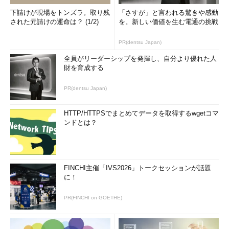
下請けが現場をトンズラ。取り残
「さすが」と言われる驚きや感動
された元請けの運命は？ (1/2)
を。新しい価値を生む電通の挑戦
PR(dentsu Japan)
全員がリーダーシップを発揮し、自分より優れた人
財を育成する
PR(dentsu Japan)
HTTP/HTTPSでまとめてデータを取得するwgetコマ
ンドとは？
FINCHI主催「IVS2026」トークセッションが話題
に！
PR(FINCHI on GOETHE)