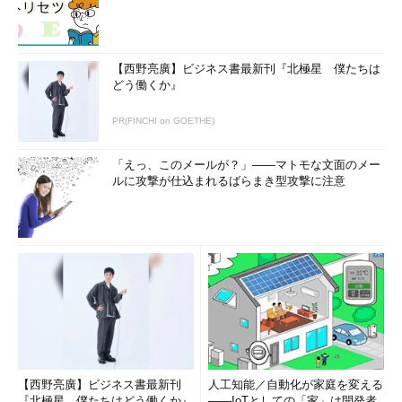
【西野亮廣】ビジネス書最新刊『北極星 僕たちは
どう働くか』
PR(FINCHI on GOETHE)
「えっ、このメールが？」――マトモな文面のメー
ルに攻撃が仕込まれるばらまき型攻撃に注意
【西野亮廣】ビジネス書最新刊
人工知能／自動化が家庭を変える
『北極星 僕たちはどう働くか』
――IoTとしての「家」は開発者