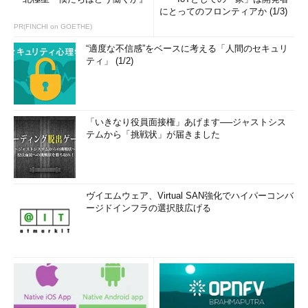
にとってのフロンティアか (1/3)
PR(FINCHI on GOETHE)
“適度な不信感”をベースに考える「人間のセキュリ
ティ」 (1/2)
「いきなり役員面接権」あげます──ジャストシス
テムから「挑戦状」が届きました
ヴイエムウェア、Virtual SAN強化でハイパーコンバ
ージドインフラの選択肢広げる