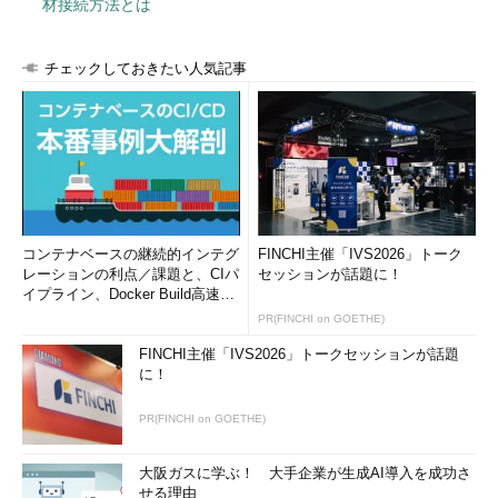
材接続方法とは
チェックしておきたい人気記事
コンテナベースの継続的インテグ
FINCHI主催「IVS2026」トーク
レーションの利点／課題と、CIパ
セッションが話題に！
イプライン、Docker Build高速化
のコツ (1/2...
PR(FINCHI on GOETHE)
FINCHI主催「IVS2026」トークセッションが話題
に！
PR(FINCHI on GOETHE)
大阪ガスに学ぶ！ 大手企業が生成AI導入を成功さ
せる理由