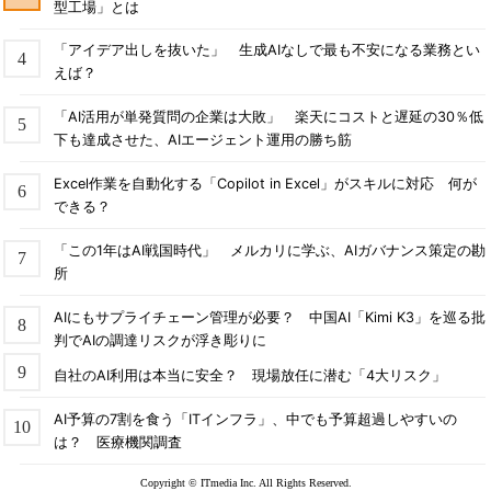
型工場」とは
「アイデア出しを抜いた」 生成AIなしで最も不安になる業務とい
えば？
「AI活用が単発質問の企業は大敗」 楽天にコストと遅延の30％低
下も達成させた、AIエージェント運用の勝ち筋
Excel作業を自動化する「Copilot in Excel」がスキルに対応 何が
できる？
「この1年はAI戦国時代」 メルカリに学ぶ、AIガバナンス策定の勘
所
AIにもサプライチェーン管理が必要？ 中国AI「Kimi K3」を巡る批
判でAIの調達リスクが浮き彫りに
自社のAI利用は本当に安全？ 現場放任に潜む「4大リスク」
AI予算の7割を食う「ITインフラ」、中でも予算超過しやすいの
は？ 医療機関調査
Copyright © ITmedia Inc. All Rights Reserved.