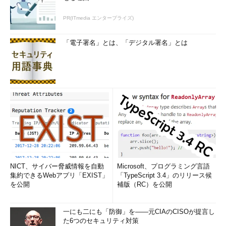
PR(ITmedia エンタープライズ)
「電子署名」とは、「デジタル署名」とは
NICT、サイバー脅威情報を自動
Microsoft、プログラミング言語
集約できるWebアプリ「EXIST」
「TypeScript 3.4」のリリース候
を公開
補版（RC）を公開
一にも二にも「防御」を――元CIAのCISOが提言し
た6つのセキュリティ対策