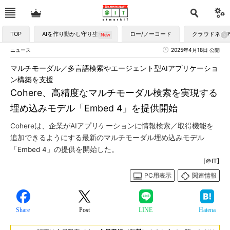
TOP
AIを作り動かし守り生かす
ロー/ノーコード
クラウドネイ
ニュース
2025年4月18日 公開
マルチモーダル／多言語検索やエージェント型AIアプリケーショ
ン構築を支援
Cohere、高精度なマルチモーダル検索を実現する
埋め込みモデル「Embed 4」を提供開始
Cohereは、企業がAIアプリケーションに情報検索／取得機能を
追加できるようにする最新のマルチモーダル埋め込みモデル
「Embed 4」の提供を開始した。
[＠IT]
PC用表示
関連情報
Share
Post
LINE
Hatena