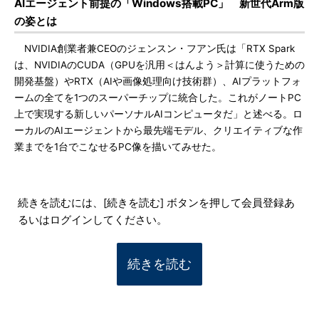
AIエージェント前提の「Windows搭載PC」 新世代Arm版
の姿とは
NVIDIA創業者兼CEOのジェンスン・フアン氏は「RTX Spark
は、NVIDIAのCUDA（GPUを汎用＜はんよう＞計算に使うための
開発基盤）やRTX（AIや画像処理向け技術群）、AIプラットフォ
ームの全てを1つのスーパーチップに統合した。これがノートPC
上で実現する新しいパーソナルAIコンピュータだ」と述べる。ロ
ーカルのAIエージェントから最先端モデル、クリエイティブな作
業までを1台でこなせるPC像を描いてみせた。
続きを読むには、[続きを読む] ボタンを押して会員登録あ
るいはログインしてください。
続きを読む