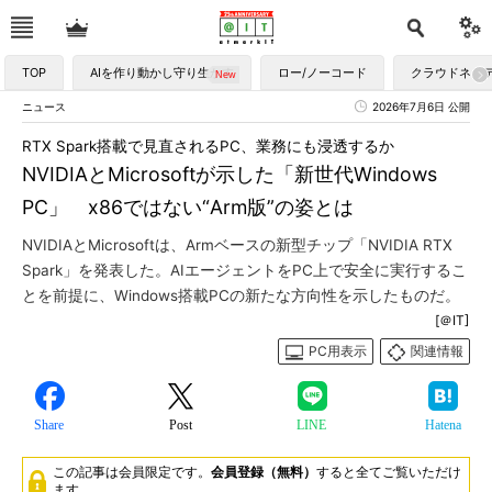
TOP
AIを作り動かし守り生かす
ロー/ノーコード
クラウドネイ
ニュース
2026年7月6日 公開
RTX Spark搭載で見直されるPC、業務にも浸透するか
NVIDIAとMicrosoftが示した「新世代Windows
PC」 x86ではない“Arm版”の姿とは
NVIDIAとMicrosoftは、Armベースの新型チップ「NVIDIA RTX
Spark」を発表した。AIエージェントをPC上で安全に実行するこ
とを前提に、Windows搭載PCの新たな方向性を示したものだ。
[＠IT]
PC用表示
関連情報
Share
Post
LINE
Hatena
この記事は会員限定です。
会員登録（無料）
すると全てご覧いただけ
ます。