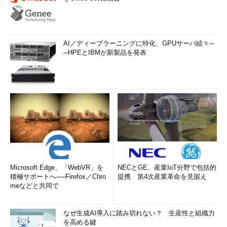
AI／ディープラーニングに特化、GPUサーバ続々─
─HPEとIBMが新製品を発表
Microsoft Edge、「WebVR」を
NECとGE、産業IoT分野で包括的
積極サポートへ──Firefox／Chro
提携 第4次産業革命を見据え
meなどと共同で
なぜ生成AI導入に踏み切れない？ 生産性と組織力
を高める鍵