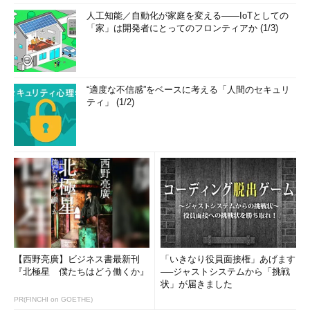
人工知能／自動化が家庭を変える――IoTとしての
「家」は開発者にとってのフロンティアか (1/3)
“適度な不信感”をベースに考える「人間のセキュリ
ティ」 (1/2)
【西野亮廣】ビジネス書最新刊
「いきなり役員面接権」あげます
『北極星 僕たちはどう働くか』
──ジャストシステムから「挑戦
状」が届きました
PR(FINCHI on GOETHE)