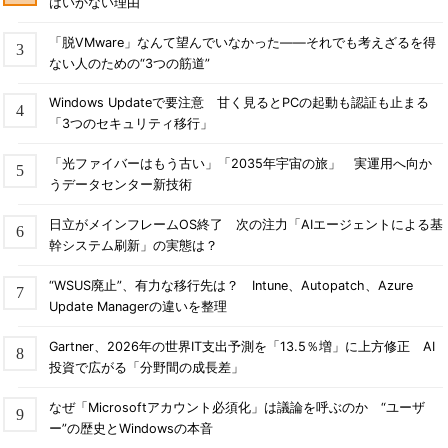
はいかない理由
「脱VMware」なんて望んでいなかった――それでも考えざるを得
ない人のための“3つの筋道”
Windows Updateで要注意 甘く見るとPCの起動も認証も止まる
「3つのセキュリティ移行」
「光ファイバーはもう古い」「2035年宇宙の旅」 実運用へ向か
うデータセンター新技術
日立がメインフレームOS終了 次の注力「AIエージェントによる基
幹システム刷新」の実態は？
“WSUS廃止”、有力な移行先は？ Intune、Autopatch、Azure
Update Managerの違いを整理
Gartner、2026年の世界IT支出予測を「13.5％増」に上方修正 AI
投資で広がる「分野間の成長差」
なぜ「Microsoftアカウント必須化」は議論を呼ぶのか “ユーザ
ー”の歴史とWindowsの本音