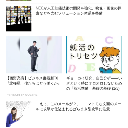
NECが人工知能技術の開発を強化、映像・画像の探
索などを含むソリューション体系を整備
【西野亮廣】ビジネス書最新刊
ギョーカイ研究、自己分析――い
『北極星 僕たちはどう働くか』
ざという時にオロオロしないため
の「就活準備」基礎の基礎 (1/3)
PR(FINCHI on GOETHE)
「えっ、このメールが？」――マトモな文面のメー
ルに攻撃が仕込まれるばらまき型攻撃に注意