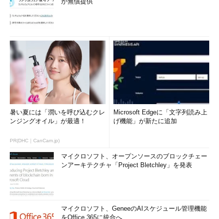
が無償提供
暑い夏には「潤いを呼び込むクレ
Microsoft Edgeに「文字列読み上
ンジングオイル」が最適！
げ機能」が新たに追加
PR(DHC｜CanCam.jp)
マイクロソフト、オープンソースのブロックチェー
ンアーキテクチャ「Project Bletchley」を発表
マイクロソフト、GeneeのAIスケジュール管理機能
をOffice 365に統合へ