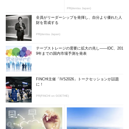
PR(dentsu Japan)
全員がリーダーシップを発揮し、自分より優れた人
財を育成する
PR(dentsu Japan)
テープストレージの需要に拡大の兆し――IDC、201
9年までの国内市場予測を発表
FINCHI主催「IVS2026」トークセッションが話題
に！
PR(FINCHI on GOETHE)