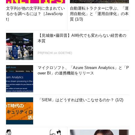
文字列が他の文字列に含まれてい
自動運転トラクターに学ぶ、「運
るかを調べるには？［JavaScrip
用自動化」と「運用自律化」の本
t］
質 (1/3)
【見城徹×藤田晋】AI時代でも変わらない経営者の
本質
PR(FINCHI on GOETHE)
マイクロソフト、「Azure Stream Analytics」と「P
ower BI」の連携機能をリリース
「SIEM」はどうすれば使いこなせるのか？ (1/2)