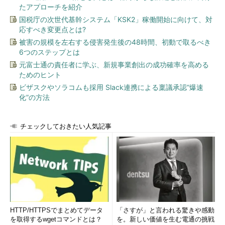
たアプローチを紹介
国税庁の次世代基幹システム「KSK2」稼働開始に向けて、対
応すべき変更点とは?
被害の規模を左右する侵害発生後の48時間、初動で取るべき
6つのステップとは
元富士通の責任者に学ぶ、新規事業創出の成功確率を高める
ためのヒント
ビザスクやソラコムも採用 Slack連携による稟議承認“爆速
化”の方法
チェックしておきたい人気記事
HTTP/HTTPSでまとめてデータ
「さすが」と言われる驚きや感動
を取得するwgetコマンドとは？
を。新しい価値を生む電通の挑戦