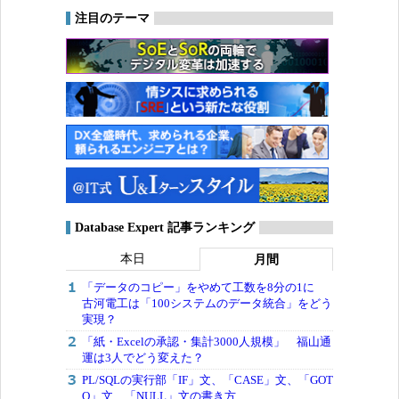
注目のテーマ
Database Expert 記事ランキング
本日
月間
「データのコピー」をやめて工数を8分の1に
古河電工は「100システムのデータ統合」をどう
実現？
「紙・Excelの承認・集計3000人規模」 福山通
運は3人でどう変えた？
PL/SQLの実行部「IF」文、「CASE」文、「GOT
O」文、「NULL」文の書き方