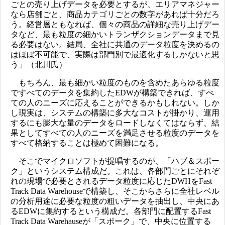
ごとの売り上げデータを必要とするが、エリアマネジャー
なら店舗ごと、商品カテゴリごとの数字があれば十分だろ
う。経営層ともなれば、個々の商品の詳細な売り上げデー
タなど、最も粒度の細かいトランザクションデータまで見
る必要はない。結局、全社に共通のデータ粒度を決めるの
はほぼ不可能で、実際は部門別で最適化するしかないと思
う」（北川氏）
もちろん、最も細かい粒度のものを含めたあらゆる粒度
ですべてのデータを集約したEDWが構築できれば、すべ
ての人のニーズに応えることができるかもしれない。しか
し現実は、システムの構築に多大なコストが掛かり、運用
するにも膨大な量のデータをロードしなくてはならず、結
果としてすべての人のニーズを満足させる粒度のデータを
すべて格納することは極めて困難になる。
そこでマイクロソフトが提唱するのが、「ハブ＆スポー
ク」というシステム構成だ。これは、各部門ごとにそれぞ
れの現場で必要とされるデータ粒度に応じたDWHをFast
Track Data Warehouseで構築し、そこからさらに全社レベル
の分析用途に必要な粒度の粗いデータを抽出し、中央にあ
るEDWに集約するという構成だ。各部門に配置するFast
Track Data Warehauseが「スポーク」で、中央に位置する