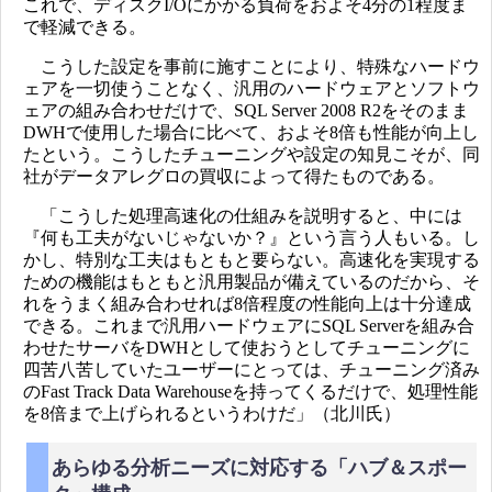
これで、ディスクI/Oにかかる負荷をおよそ4分の1程度ま
で軽減できる。
こうした設定を事前に施すことにより、特殊なハードウ
ェアを一切使うことなく、汎用のハードウェアとソフトウ
ェアの組み合わせだけで、SQL Server 2008 R2をそのまま
DWHで使用した場合に比べて、およそ8倍も性能が向上し
たという。こうしたチューニングや設定の知見こそが、同
社がデータアレグロの買収によって得たものである。
「こうした処理高速化の仕組みを説明すると、中には
『何も工夫がないじゃないか？』という言う人もいる。し
かし、特別な工夫はもともと要らない。高速化を実現する
ための機能はもともと汎用製品が備えているのだから、そ
れをうまく組み合わせれば8倍程度の性能向上は十分達成
できる。これまで汎用ハードウェアにSQL Serverを組み合
わせたサーバをDWHとして使おうとしてチューニングに
四苦八苦していたユーザーにとっては、チューニング済み
のFast Track Data Warehouseを持ってくるだけで、処理性能
を8倍まで上げられるというわけだ」（北川氏）
あらゆる分析ニーズに対応する「ハブ＆スポー