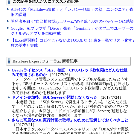
Database Expert フォーラム 新着記事
Oracleライセンス「SE2」検証 CPUスレッド数制限はどんな仕組
みで制御されるのか
（2017/7/26）
データベース管理システムの運用でトラブルが発生したらどうす
るか。DBサポートスペシャリストが現場目線の解決Tipsをお届けし
ます。今回は、Oracle SE2の「CPUスレッド数制限」がどんな仕組
みで行われるのかを検証します
ドメイン参加後、SQL Serverが起動しなくなった
（2017/7/24）
本連載では、「SQL Server」で発生するトラブルを「どんな方法
で」「どのように」解決していくか、正しい対処のためのノウハウ
を紹介します。今回は、「ドメイン参加後にSQL Serverが起動しな
くなった場合の対処方法」を解説します
さらに高度なSQL実行計画の取得」のために理解しておくべきこと
（2017/7/21）
日本オラクルのデータベーススペシャリストが「DBAがすぐ実践
できる即効テクニック」を紹介する本連載。今回は「より高度なSQ