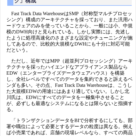
ク」構成
Fast Track Data WarehouseはSMP（対称型マルチプロセッ
シング）構成のアーキテクチャを採っており、また汎用ハ
ードウェアのみを使っていることから、一般には小、中規
模のDWH向けと見られている。しかし実際には、先述し
たように処理高速化のさまざまな設定やチューニングが施
してあるので、比較的大規模なDWHにも十分に対応可能
だという。
ただし、近年ではMPP（超並列プロセッシング）アーキ
テクチャを採ったハイエンドなアプライアンス製品なら
EDW（エンタープライズデータウェアハウス）を構築
し、全社レベルですべてのデータを集約できると訴えるベ
ンダも多い。その点、Fast Track Data Warehouseは、こうし
た大規模EDWの用途にはあまり適していない。しかし北
川氏は、EDWにすべてのデータを一極集中させること
が、必ずしも最適なシステムになるとは限らないと指摘す
る。
「トランザクションデータをBIで分析するにしても、部
署や職位によって必要とするデータの粒度は異なる。例え
ば小売業であれば、店舗の現場レベルなら、すべての商品