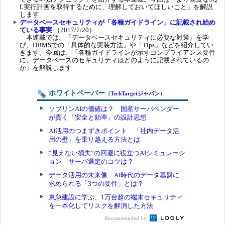
L実行計画を取得するために、理解しておいてほしいこと」を解説
します
データベースセキュリティが「各種ガイドライン」に記載され始め
ている事実
（2017/7/20）
本連載では、「データベースセキュリティに必要な対策」を学
び、DBMSでの「具体的な実装方法」や「Tips」などを紹介してい
きます。今回は、「各種ガイドラインが示すコンプライアンス要件
に、データベースのセキュリティはどのように記載されているの
か」を解説します
ホワイトペーパー
（
TechTargetジャパン
）
ソブリンAIの価値は？ 国産サーバベンダー
が貫く「安全と効率」の設計思想
AI活用のつまずきポイント 「社内データ活
用の壁」を乗り越える方法とは
“見えない損失”の回避に役立つAIシミュレーシ
ョン サーバ選定のコツは？
データ活用の未来像 AI時代のデータ基盤に
求められる「3つの要件」とは？
東急建設に学ぶ、1万台超の端末セキュリティ
を一本化してリスクを解消した方法
Recommended by