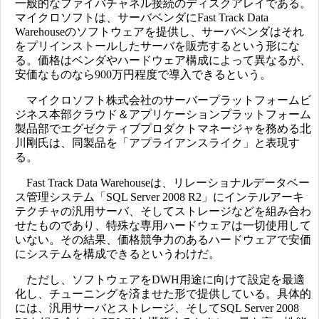
一般的なファイバチャネル接続のディスクアレイである。
マイクロソフトは、サーバベンダにFast Track Data
Warehouseのソフトウェアを提供し、サーバベンダはそれ
をプリインストールしたサーバを販売するという形にな
る。価格はベンダやハードウェア構成によって異なるが、
安価なものなら900万円程度で導入できるという。
マイクロソフト株式会社のサーバープラットフォームビ
ジネス本部クラウド＆アプリケーションプラットフォーム
製品部でエグゼクティブプロダクトマネージャを務める北
川剛氏は、同製品を「アプライアンスライク」と表現す
る。
Fast Track Data Warehouseは、リレーショナルデータベー
ス管理システム「SQL Server 2008 R2」にインテルアーキ
テクチャの汎用サーバ、そしてストレージなどを組み合わ
せたものであり、特殊な専用ハードウェアは一切使用して
いない。その結果、価格競争力のあるハードウェアで安価
にシステムを構成できるというわけだ。
ただし、ソフトウェアをDWH用途に向けて設定を最適
化し、チューニングを済ませた形で提供している。具体的
には、汎用サーバとストレージ、そしてSQL Server 2008