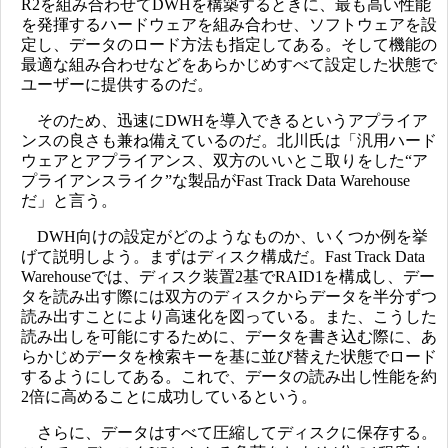
R2を組み合わせてDWHを構築するときに、最も高い性能
を発揮するハードウェアを組み合わせ、ソフトウェアを設
定し、データのロード方法も指定してある。そして機能の
最適な組み合わせなどをあらかじめすべて設定した状態で
ユーザーに提供するのだ。
そのため、迅速にDWHを導入できるというアプライア
ンスの良さも兼ね備えているのだ。北川氏は「汎用ハード
ウェアとアプライアンス、双方のいいとこ取りをした“ア
プライアンスライク”な製品がFast Track Data Warehouse
だ」と言う。
DWH向けの設定がどのようなものか、いくつか例を挙
げて説明しよう。まずはディスク構成だ。Fast Track Data
Warehouseでは、ディスク装置2基でRAID1を構成し、デー
タを読み出す際には双方のディスクからデータを半分ずつ
読み出すことにより高速化を図っている。また、こうした
読み出しを可能にするために、データを書き込む際に、あ
らかじめデータを検索キーを基に並び替えた状態でロード
するようにしてある。これで、データの読み出し性能を約
2倍に高めることに成功しているという。
さらに、データはすべて圧縮してディスクに保存する。