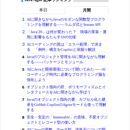
本日
月間
AIに聞きながらJavaのモダンな関数型プログラ
ミングを理解する――ラムダ式とStream API
「Java 26」は何が変わった？ 現場の実装・運
用に影響をもたらす10の仕様
AIコーディングの質は「エラー処理」で決ま
る 「例外」構文をCopilotと深掘り解説
Javaのプロジェクト管理をAIに聞きながら理解
する――パッケージとモジュール
AIにJavaと開発環境について聞いてみた――AI
コーディング時代に必要なプログラミング脳を
強化しよう
オブジェクト指向の肝、ポリモーフィズムとイ
ンタフェースをAIに聞きながら学ぼう
Javaのオブジェクト指向の要、カプセル化と継
承をGitHub CopilotのAgentモードも使って理解
する
安全・安定の「Immutable」の意味、不変オブジ
ェクトとレコード型の使い方
AIにJavaの変数、データ型、演算子について聞