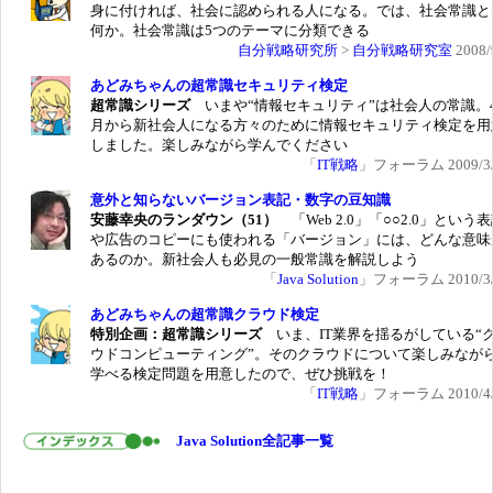
身に付ければ、社会に認められる人になる。では、社会常識と
何か。社会常識は5つのテーマに分類できる
自分戦略研究所
>
自分戦略研究室
2008/
あどみちゃんの超常識セキュリティ検定
超常識シリーズ
いまや“情報セキュリティ”は社会人の常識。
月から新社会人になる方々のために情報セキュリティ検定を用
しました。楽しみながら学んでください
「
IT戦略
」フォーラム 2009/3/
意外と知らないバージョン表記・数字の豆知識
安藤幸央のランダウン（51）
「Web 2.0」「○○2.0」という
や広告のコピーにも使われる「バージョン」には、どんな意味
あるのか。新社会人も必見の一般常識を解説しよう
「
Java Solution
」フォーラム 2010/3/
あどみちゃんの超常識クラウド検定
特別企画：超常識シリーズ
いま、IT業界を揺るがしている“
ウドコンピューティング”。そのクラウドについて楽しみなが
学べる検定問題を用意したので、ぜひ挑戦を！
「
IT戦略
」フォーラム 2010/4/
Java Solution全記事一覧