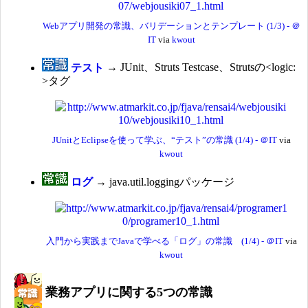
Webアプリ開発の常識、バリデーションとテンプレート (1/3) - ＠
IT
via
kwout
テスト
→ JUnit、Struts Testcase、Strutsの<logic:
>タグ
JUnitとEclipseを使って学ぶ、“テスト”の常識 (1/4) - ＠IT
via
kwout
ログ
→ java.util.loggingパッケージ
入門から実践までJavaで学べる「ログ」の常識 (1/4) - ＠IT
via
kwout
業務アプリに関する5つの常識