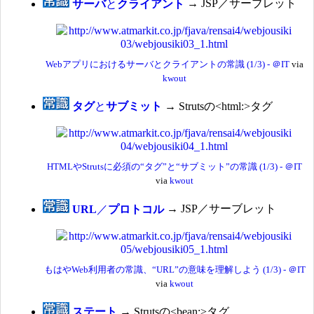
サーバ
と
クライアント
→ JSP／サーブレット
Webアプリにおけるサーバとクライアントの常識 (1/3) - ＠IT
via
kwout
タグ
と
サブミット
→ Strutsの<html:>タグ
HTMLやStrutsに必須の“タグ”と“サブミット”の常識 (1/3) - ＠IT
via
kwout
URL
／
プロトコル
→ JSP／サーブレット
もはやWeb利用者の常識、“URL”の意味を理解しよう (1/3) - ＠IT
via
kwout
ステート
→ Strutsの<bean:>タグ