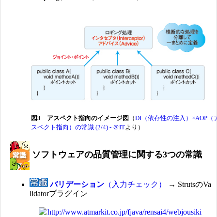
図3 アスペクト指向のイメージ図
（
DI（依存性の注入）×AOP（
スペクト指向）の常識 (2/4) - ＠IT
より）
ソフトウェアの品質管理に関する3つの常識
バリデーション
（入力チェック）
→ StrutsのVa
lidatorプラグイン