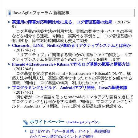
Java Agile フォーラム 新着記事
実運用の障害対応時間比較に見る、ログ管理基盤の効果
（2017/5/
9）
ログ基盤の構築方法や利用方法、実際の案件で使ったときの事例
などを紹介する連載。今回は、実案件を事例とし、ログ管理基盤の
有用性を、障害対応時間比較も交えて紹介
Chatwork、LINE、Netflixが進めるリアクティブシステムとは何か
（2017/4/27）
「リアクティブ」に関連する幾つかの用語について解説し、リア
クティブシステムを実現するためのライブラリを紹介します
Fluentd＋Elasticsearch＋Kibanaで作るログ基盤の概要と構築方法
（2017/4/6）
ログ基盤を実現するFluentd＋Elasticsearch＋Kibanaについて、構
築方法や利用方法、実際の案件で使ったときの事例などを紹介する
連載。初回は、ログ基盤の構築、利用方法について
プログラミングとビルド、Androidアプリ開発、Javaの基礎知識
（2017/4/3）
初心者が、Java言語を使ったAndroidのスマホアプリ開発を通じて
プログラミングとは何かを学ぶ連載。初回は、プログラミングとビ
ルド、Androidアプリ開発、Javaに関する基礎知識を解説する。
ホワイトペーパー
（
TechTargetジャパン
）
はじめての「データ連携」ガイド：基礎知識
からツール選定のポイントまで解説