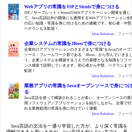
Webアプリの常識をJSPとStrutsで身につける
JSP／サーブレット＋StrutsのWebアプリケーション開発を通じ
て、Java言語以外の開発にも通用するWebアプリケーション全
の広い知識・常識を身に付けるための連載です。初心者・中堅
ベテランも大歓迎！
「
Java Solution
」フォー
企業システムの常識をJBossで身につける
企業向けアプリケーションのさまざまな“常識”をJavaのオープ
ソース・フレームワーク群である「JBoss」から学んでいきま
う。企業システムを構築するうえでの基礎となる知識をリファ
ンス感覚で説明していきます。初心者から中堅、ベテランまで
歓迎！
「
Java Solution
」フォー
業務アプリの常識をJavaオープンソースで身につ
る
Java言語を使って構築されることが多い、オープンソースの業
用ソフトウェア／アプリケーションを紹介しながら、企業で行
れる業務処理の常識を身に付けていく連載
「
Java Solution
」フォー
Java言語の文法を一通り学習した方が、より深く常識を
理解できると思いますが、Java言語を知らない方でも、基