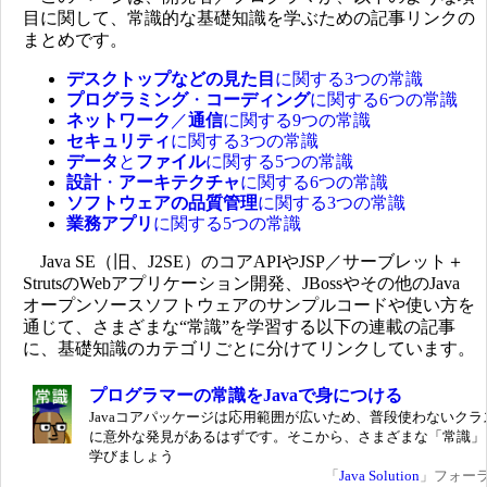
目に関して、常識的な基礎知識を学ぶための記事リンクの
まとめです。
デスクトップなどの見た目
に関する3つの常識
プログラミング
・
コーディング
に関する6つの常識
ネットワーク
／
通信
に関する9つの常識
セキュリティ
に関する3つの常識
データ
と
ファイル
に関する5つの常識
設計
・
アーキテクチャ
に関する6つの常識
ソフトウェアの品質管理
に関する3つの常識
業務アプリ
に関する5つの常識
Java SE（旧、J2SE）のコアAPIやJSP／サーブレット＋
StrutsのWebアプリケーション開発、JBossやその他のJava
オープンソースソフトウェアのサンプルコードや使い方を
通じて、さまざまな“常識”を学習する以下の連載の記事
に、基礎知識のカテゴリごとに分けてリンクしています。
プログラマーの常識をJavaで身につける
Javaコアパッケージは応用範囲が広いため、普段使わないクラ
に意外な発見があるはずです。そこから、さまざまな「常識」
学びましょう
「
Java Solution
」フォー