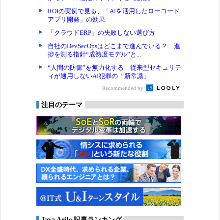
ROIの実例で見る、「AIを活用したローコード
アプリ開発」の効果
「クラウドERP」の失敗しない選び方
自社のDevSecOpsはどこまで進んでいる？ 進
捗を測る指針“成熟度モデル”と...
“人間の防御”を無力化する 従来型セキュリテ
ィが通用しないAI犯罪の「新常識」
Recommended by
注目のテーマ
Java Agile 記事ランキング