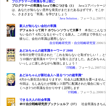
プログラマーの常識を学ぶ前に
プログラマーの常識をJavaで身につける（1）
Javaコアパッケー
は、あなたが知らない意外な発見がまだまだあるはずです。そこか
ら、さまざまな「常識」を学びましょう
「
Java Solution
」フォーラム 2007/1/
新人が知らない会社の常識
デフォルトって何？ ホウレンソウって大事？
本当にこんな
ちいるの？ 4月になるとやってくる新人。この間まで学生だっ
彼らに、会社の常識は通用しない
自分戦略研究所
>
自分戦略研究室
2006/3
あどみちゃんの超常識キーワード 2008
今年IT分野で注目された「これを知らないと恥ずかしい！」と
う10個の“超常識キーワード”を取り上げました。あどみちゃん
いっしょに楽しみながら勉強しましょう！
「
IT戦略
」フォーラム 2007/12/
あどみちゃんが新社会人へ送る“5つの超常識”
4月から新生活が始まりますが、社会人は配属先を選べません
今回は、もしあなたが情報シス部門に配属された場合に知って
くべき5つの常識を分かりやすく説明します
「
IT戦略
」フォーラム 2008/3/
できる大人の社会常識
＠IT自分戦略研究所ブックシェルフ（37）
社会常識をきちん