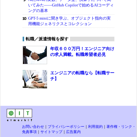
いてみた――GitHub Copilotで始めるAIコーディ
ングの基本
GPT-5 miniに聞き学ぶ、オブジェクト指向の実
用機能ジェネリクスとコレクション
転職／派遣情報を探す
年収６００万円！エンジニア向け
の求人満載。転職希望者必見
エンジニアの転職なら【転職サー
チ】
お問い合わせ
｜
プライバシーポリシー
｜
利用規約
｜
著作権・リンク・
免責事項
｜
サイトマップ
｜
広告案内