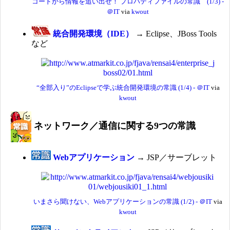
コードから情報を追い出せ！ プロパティファイルの常識 (1/3) -
＠IT
via
kwout
統合開発環境（IDE）
→ Eclipse、JBoss Tools
など
“全部入り”のEclipseで学ぶ統合開発環境の常識 (1/4) - ＠IT
via
kwout
ネットワーク／通信に関する9つの常識
Webアプリケーション
→ JSP／サーブレット
いまさら聞けない、Webアプリケーションの常識 (1/2) - ＠IT
via
kwout