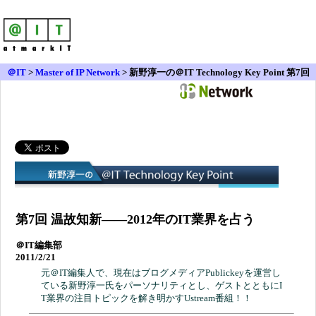
＠IT
>
Master of IP Network
>
新野淳一の＠IT Technology Key Point 第7回
第7回 温故知新――2012年のIT業界を占う
＠IT編集部
2011/2/21
元＠IT編集人で、現在はブログメディアPublickeyを運営し
ている新野淳一氏をパーソナリティとし、ゲストとともにI
T業界の注目トピックを解き明かすUstream番組！！