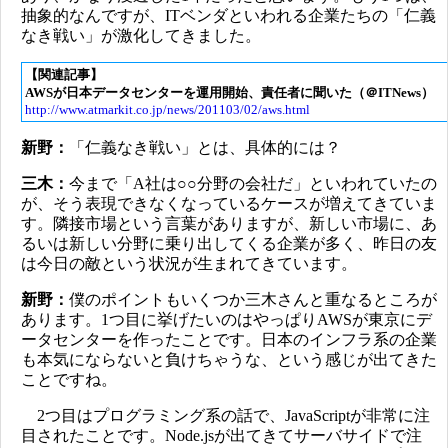
抽象的なんですが、ITベンダといわれる企業たちの「仁義
なき戦い」が激化してきました。
【関連記事】
AWSが日本データセンターを運用開始、責任者に聞いた（＠ITNews）
http://www.atmarkit.co.jp/news/201103/02/aws.html
新野：
「仁義なき戦い」とは、具体的には？
三木：
今まで「A社は○○分野の会社だ」といわれていたの
が、そう表現できなくなっているケースが増えてきていま
す。隣接市場という言葉がありますが、新しい市場に、あ
るいは新しい分野に乗り出してくる企業が多く、昨日の友
は今日の敵という状況が生まれてきています。
新野：
僕のポイントもいくつか三木さんと重なるところが
あります。1つ目に挙げたいのはやっぱりAWSが東京にデ
ータセンターを作ったことです。日本のインフラ系の企業
も本気にならないと負けちゃうな、という感じが出てきた
ことですね。
2つ目はプログラミング系の話で、JavaScriptが非常に注
目されたことです。Node.jsが出てきてサーバサイドで注