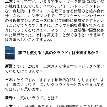
三木：
そうですね。いままでネットワーク構成にはなかな
か触れませんでした。それを、フォールトトレラント的
な、自動的にトラフィックを迂回させる仕組みと組み合わ
せ、さらに、オンデマンドで、アプリケーションやサーバ
の各仮想マシンのニーズに応じて瞬時に構成変更するとい
うことができます。まさに、クラウド的な運用ができるよ
うになってくるわけです。ネットワークは最後の固定化さ
れた世界だった。それを変えることができるという意味で
は素晴らしいことですよね。
誰でも使える「真のクラウド」は実現するか？
新野：
では、2012年、三木さんが注目するトピックを挙げ
ていただけませんか？
三木：
そうですね、ますます抽象的な話になりますが、よ
り「真のクラウド」に近いクラウドサービスが生まれてき
てほしいと思います。
新野：
「真のクラウド」とは？
三木：
iPhoneやiPadを見ると、取扱説明書なんてないに等