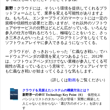
新野：
クラウドには、そういう環境を提供してくれるプラ
ットフォームとして、業界を変える可能性がありますよ
ね。もちろん、エンタープライズのマーケットには一定の
規模や信頼性が必要だと思いますが、それ以外のソフトウ
ェアやサービスの分野はどんどん広がっている。いろんな
参入の仕方が現れるだろうし、極端なことをいうと、さっ
き三木さんがいったように、プログラミングをしなくても
ソフトウェアレイヤに参入できるようになってくる。
クラウドが、さっきおっしゃった「仁義なき戦い」でハ
ードウェアベンダの環境を変えつつあるように、2012年
は、ソフトウェアベンダだけでない業種が参入してくる可
能性が高まっているという意味で、ソフトウェアレイヤで
も仁義なき戦いが始まってくるような気もします。
（詳しくは
動画
をご覧ください）
クラウドを見据えたシステムの構築方法とは？
新野淳一の＠IT Technology Key Point（6）
仮想化エ
バンジェリストのタカハシ氏が登場！ 実際に構築した
人じゃないと分からない「選び方のポイント」を語りま
す