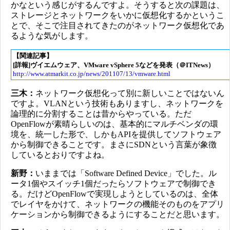
かなという感じがするんですよ。そうすると次の課題は、
ストレージとネットワークをいかに仮想化するかというこ
とで、そこで注目されてきたのがネットワーク仮想化であ
るような気がします。
【関連記事】
[詳報]ヴイエムウェア、VMware vSphere 5などを発表（＠ITNews）
http://www.atmarkit.co.jp/news/201107/13/vmware.html
三木：
ネットワーク仮想化って別に新しいことではないん
ですよ。VLANという技術もありますし、ネットワークを
論理的に分割することは昔からやっている。ただ
OpenFlowが素晴らしいのは、基本的にマルチベンダの環
境を、統一した形で、しかもAPIを提供してソフトウェア
から制御できることです。まさにSDNという言葉が象徴
しているとおりですよね。
新野：
いままでは「Software Defined Device」でした。ル
ータ1個やスイッチ1個だったらソフトウェアで制御でき
る。だけどOpenFlowで実現しようとしているのは、全体
でレイヤをかけて、ネットワークの機能そのものをアプリ
ケーションから制御できるようにすることだと思います。