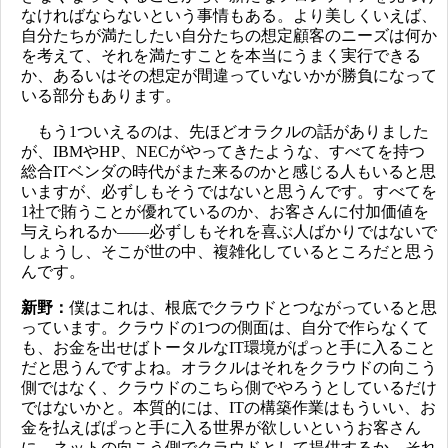
なければならないという事情もある。より美しくいえば、
自分たちが満たしたい自分たちの想定顧客のニーズは何か
を考えて、それを満たすことを本当にうまく実行できる
か、あるいはその想定が間違っていないかが勝負になって
いる部分もあります。
もう1ついえるのは、先ほどオラクルの話がありました
が、IBMやHP、NECがやってきたような、すべてを持つ
総合ITベンダの時代がまた来るのかと感じる人もいると思
いますが、必ずしもそうではないと思うんです。すべてを
1社で賄うことが優れているのか、お客さんに付加価値を
与えられるか――必ずしもそれを喜ぶ人ばかりではないで
しょうし、そこが世の中、複雑化しているところだと思う
んです。
新野：
僕はこれは、根底でクラウドとつながっていると思
っています。クラウドの1つの側面は、自分で作らなくて
も、お金を出せばトータルなIT環境がぱっと手に入ること
だと思うんですよね。オラクルはそれをクラウドの向こう
側ではなく、クラウドのこちら側でやろうとしているだけ
ではないかと。本質的には、ITの構築作業はもういい、お
金を払えばぱっと手に入る世界が欲しいというお客さん
に、ネットの向こう側でクラウドとして提供するか、それ