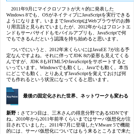
2011年9月にマイクロソフトが大々的に発表した
Windows 8でも、OSがネイティブにJavaScriptを実行できる
ようになります。いままでJavaScriptはWebブラウザのお飾
り用言語と見られていましたが、2012年からはフロントエ
ンドもサーバサイドもモバイルアプリも、JavaScriptで何
でもできるんだという認識を持ち始めると思います。
ついでにいうと、2012年末くらいにはJavaEE 7が出る予
定なんですよね。それに伴ってJDK 8の姿形も見えてくる
んですが、JDK 8もHTML5やJavaScriptをサポートすると
いっています。Windowsでも動くし、Javaでも動く。本当
にどこでも動く、とりあえずJavaScriptを覚えておけば何
でも作れるという状況になってくると思います。
最後の固定化された世界、ネットワークも変わる
新野：
さて3つ目は、三木さんの得意分野であるSDNです
ね。2010年から2011年前半くらいまではサーバ仮想化が注
目されていました。2011年7月に登場したVMware 5で機能
的には、サーバ仮想化についてはもう来るところまで来た