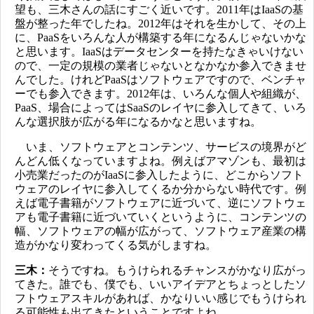
望も、三木さんの話にすごく近いです。2011年はIaaSの基
盤が整った年でしたね。2012年はそれを生かして、その上
に、PaaSをいろんな人が構築する年になるんじゃないかな
と思います。IaaSはデータセンターを持たなきゃいけない
ので、一定の規模の業者じゃないとなかなか参入できませ
んでした。けれどPaaSはソフトウェアですので、ベンチャ
ーでも参入できます。2012年は、いろんな個人や組織が、
PaaS、場合によってはSaaSのレイヤに参入してきて、いろ
んな選択肢が広がる年になるかなと思いますね。
いま、ソフトウェアとコンテンツ、サービスの境界がど
んどん低くなっていますよね。例えばアマゾンも、最初は
小売業だったのがIaaSに参入したように、どこからソフト
ウェアのレイヤに参入してくるか分からない時代です。例
えば電子書籍がソフトウェアに近づいて、逆にソフトウェ
アも電子書籍に近づいていくというように、コンテンツの
幅、ソフトウェアの幅が広がって、ソフトウェア産業の構
造がかなり変わってくる気がしますね。
三木：
そうですね。もうけられるチャンスがかなり広がっ
てきた。誰でも、僕でも、いいアイデアとちょっとしたソ
フトウェアスキルがあれば、かなりいい感じでもうけられ
る可能性も出てきたということですよね。