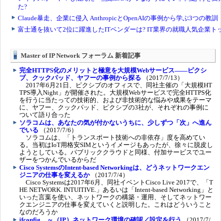
Master of IP Network フォーラム 新着記事
完全HTTPS化のメリットと極意を大規模Webサービス――ピクシ
ブ、クックパッド、ヤフーの事例から探る
（2017/7/13）
2017年6月21日、ピクシブのオフィスで、同社主催の「大規模HT
TPS導入Night」が開催された。大規模Webサービスで完全HTTPS化
を行うに当たっての技術的、および非技術的な悩みや成果をテーマ
に、ヤフー、クックパッド、ピクシブの3社が、それぞれの事例に
ついて語り合った
ソラコムは、あなたの気が付かないうちに、少しずつ「次」へ進ん
でいる
（2017/7/6）
ソラコムは、「トランスポート技術への非依存」度を高めてい
る。当初はIoT用格安SIMというイメージもあったが、徐々に脱皮し
ようとしている。パブリッククラウドと同様、付加サービスでユー
ザーをつかんでいるからだ
Cisco SystemsのIntent-based Networkingは、どうネットワークエン
ジニアの仕事を変えるか
（2017/7/4）
Cisco Systemsは2017年6月、同社イベントCisco Live 2017で、「T
HE NETWORK. INTUITIVE.」あるいは「Intent-based Networking」と
いった言葉を使い、ネットワークの構築・運用、そしてネットワー
クエンジニアの仕事を変えていくと説明した。これはどういうこと
なのだろうか
ifconfig ～（IP）ネットワーク環境の確認／設定を行う
（2017/7/