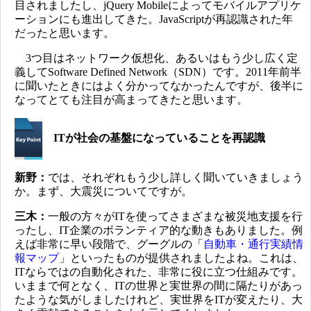
目されましたし、jQuery Mobileによってモバイルアプリケ
ーションにも進出してきた。JavaScriptが再認識された年
だったと思います。
3つ目はネットワーク仮想化、あるいはもう少し広く定
義してSoftware Defined Network（SDN）です。2011年前半
に聞いたときにはよく分かってなかったんですが、後半に
なってとても注目が高まってきたと思います。
ITが社会の基盤になっていることを再認識
新野：
では、それぞれもう少し詳しく聞いていきましょう
か。まず、大震災についてですが。
三木：
一般の方々がITを使ってさまざまな被災地支援を行
ったし、IT企業のボランティア的な動きもありました。例
えば非常に早い段階で、グーグルの「
自動車・通行実績情
報マップ
」といったものが提供されましたよね。これは、
ITならではの自動化された、非常に役に立つ仕組みです。
いままで何となく、ITの世界と実世界の間に隔たりがあっ
たような気がしましたけれど、実世界をITが変えたり、大