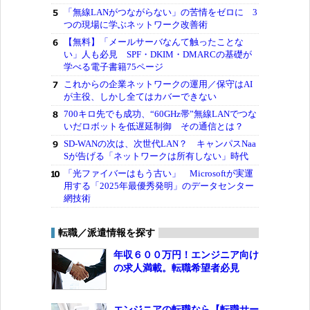
「無線LANがつながらない」の苦情をゼロに 3
つの現場に学ぶネットワーク改善術
【無料】「メールサーバなんて触ったことな
い」人も必見 SPF・DKIM・DMARCの基礎が
学べる電子書籍75ページ
これからの企業ネットワークの運用／保守はAI
が主役、しかし全てはカバーできない
700キロ先でも成功、“60GHz帯”無線LANでつな
いだロボットを低遅延制御 その通信とは？
SD-WANの次は、次世代LAN？ キャンパスNaa
Sが告げる「ネットワークは所有しない」時代
「光ファイバーはもう古い」 Microsoftが実運
用する「2025年最優秀発明」のデータセンター
網技術
転職／派遣情報を探す
年収６００万円！エンジニア向け
の求人満載。転職希望者必見
エンジニアの転職なら【転職サー