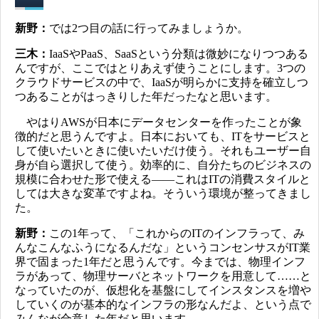
新野：
では2つ目の話に行ってみましょうか。
三木：
IaaSやPaaS、SaaSという分類は微妙になりつつある
んですが、ここではとりあえず使うことにします。3つの
クラウドサービスの中で、IaaSが明らかに支持を確立しつ
つあることがはっきりした年だったなと思います。
やはりAWSが日本にデータセンターを作ったことが象
徴的だと思うんですよ。日本においても、ITをサービスと
して使いたいときに使いたいだけ使う。それもユーザー自
身が自ら選択して使う。効率的に、自分たちのビジネスの
規模に合わせた形で使える――これはITの消費スタイルと
しては大きな変革ですよね。そういう環境が整ってきまし
た。
新野：
この1年って、「これからのITのインフラって、み
んなこんなふうになるんだな」というコンセンサスがIT業
界で固まった1年だと思うんです。今までは、物理インフ
ラがあって、物理サーバとネットワークを用意して……と
なっていたのが、仮想化を基盤にしてインスタンスを増や
していくのが基本的なインフラの形なんだよ、という点で
みんなが合意した年だと思います。