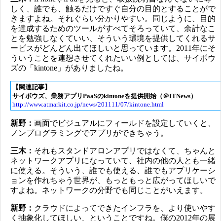
しく、誰でも、触るだけですぐ自分の目的とすることがで
きますよね。それぐらい分かりやすい。同じように、目的
を達成するためのツールがすべてそろっていて、余計なこ
とを勉強しなくていい、そういう環境を提供してくれるサ
ービスがどんどん出てほしいと思っています。2011年にそ
ういうことを連想させてくれたいい例としては、サイボウ
ズの「kintone」がありましたね。
【関連記事】
サイボウズ、業務アプリPaaSのkintoneを提供開始（＠ITNews）
http://www.atmarkit.co.jp/news/201111/07/kintone.html
新野：
画面でビジュアルにフィールドを設定していくと、
ノンプログラミングでアプリができちゃう。
三木：
それもスタンドアロンアプリではなくて、ちゃんと
ネットワークアプリになっていて、社内の他の人とも一緒
に使える。そういう、誰でも使える、誰でもアプリケーシ
ョンを作れちゃう世界が、もっともっと広がってほしいで
すよね。ネットワークの分野でも同じことがいえます。
新野：
クラウドによってできたインフラを、より使いやす
く抽象化してほしい、ということですね。僕の2012年の展