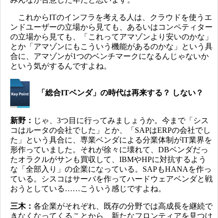
これからITのインフラを考える人は、クラウドを使うエ
ンドユーザーの立場から見ても、あるいはコンペティター
の立場から見ても、「これってアマゾンより安いのかな」
とか「アマゾンにもこういう機能があるのかな」という具
合に、アマゾンが1つのベンチマークになるんじゃないか
という気がするんですよね。
「総合ITベンダ」の時代は再来する？ しない？
新野：
じゃ、3つ目に行ってみましょうか。今まで「シス
コはルータの会社でした」とか、「SAPはERPの会社でし
た」という具合に、専業ベンダによる分業体制がIT業界を
形作っていました。それが徐々に壊れて、DBベンダだっ
たオラクルがサンも買収して、IBMやHPに対抗するよう
な「全部入り」の企業になっている。SAPもHANAを作っ
ている。シスコはサーバを作ってハードウェアベンダと戦
おうとしている……こういう感じですよね。
三木：
各企業がそれぞれ、既存の分野では高成長を継続で
きなくなってくることから、新たなフロンティアを見つけ