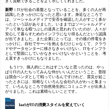
きく貢献できることをよく示してくれました。
新野：
ITが社会の基盤となっていることを、多くの人が再
認識したきっかけになったと思います。身近なところで
は、ソーシャルメディアで安否を確認した人がすごく多か
ったという話がありました。いままではソーシャルメディ
アって単なる暇つぶしの道具と思われていたのが、人々が
安心して暮らすためのインフラになり得るんだという認識
が出てきました。また企業にとっては、その後の停電をき
っかけに、自社でサーバを抱えるだけじゃなくて、クラウ
ドやデータセンターに移さなきゃいけない、ITをインフラ
として堅固にしていかなきゃいけないかということを、考
え直すきっかけにもなりました。
もう1つ、個人的にこれはすごいなと思ったのは、やっ
ぱりITの人たちってみんな仲がいいんだということ。普段
は競合ベンダとして戦っているんですけれど、震災が起こ
ったときには、垣根なくいろんな会社の人がわっと集まっ
て、いろんなところで自然発生的にコミュニティが出来上
がり
ました。これは素晴らしいことです。
IaaSがITの消費スタイルを変えていく