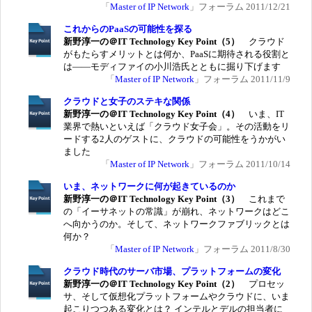
「
Master of IP Network
」フォーラム 2011/12/21
これからのPaaSの可能性を探る
新野淳一の＠IT Technology Key Point（5）
クラウド
がもたらすメリットとは何か、PaaSに期待される役割と
は――モディファイの小川浩氏とともに掘り下げます
「
Master of IP Network
」フォーラム 2011/11/9
クラウドと女子のステキな関係
新野淳一の＠IT Technology Key Point（4）
いま、IT
業界で熱いといえば「クラウド女子会」。その活動をリ
ードする2人のゲストに、クラウドの可能性をうかがい
ました
「
Master of IP Network
」フォーラム 2011/10/14
いま、ネットワークに何が起きているのか
新野淳一の＠IT Technology Key Point（3）
これまで
の「イーサネットの常識」が崩れ、ネットワークはどこ
へ向かうのか。そして、ネットワークファブリックとは
何か？
「
Master of IP Network
」フォーラム 2011/8/30
クラウド時代のサーバ市場、プラットフォームの変化
新野淳一の＠IT Technology Key Point（2）
プロセッ
サ、そして仮想化プラットフォームやクラウドに、いま
起こりつつある変化とは？ インテルとデルの担当者に