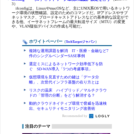
3）
ifconfigは、LinuxやmacOSなど、主にUNIX系OSで用いるネットワ
ーク環境の状態確認、設定のためのコマンドだ。IPアドレスやサブ
ネットマスク、ブロードキャストアドレスなどの基本的な設定がで
きる他、イーサネットフレームの最大転送サイズ（MTU）の変更
や、VLAN疑似デバイスの作成も可能だ。
ホワイトペーパー
（
TechTargetジャパン
）
複雑な運用課題を解消 IT・医療・金融など7
件のシングルベンダーSASE事例
選定ミスによるネットワーク効率低下を防
ぐ SD-WAN導入「5つの考慮事項」
仮想環境を見直すための鍵は「データ分
離」、次世代インフラ基盤の在り方とは
リスクの温床 ハイブリッド／マルチクラウ
ドの「管理の分断」をどう解消する？
動的クラウドネイティブ環境で脅威を迅速検
出、セキュリティモニタリング改善術
Recommended by
注目のテーマ