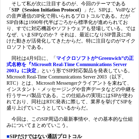
そして私が次に注目するのが、今回のテーマである
「
SIP（Session Initiation Protocol）
」だ。SIPは、VoIPなど
の音声通信のIP化で用いられるプロトコルである。だが
SIP自体は1990年代半ばごろから標準化が進められてお
り、すでに対応機器やソフトウェアも登場している。では
なぜ、いまSIPなのか？ それは、最近になりSIP普及に向
けた動きが活発化してきたからだ。特に注目なのがマイク
ロソフトである。
同社は4月9日に、「
マイクロソフトが“Greenwich”の正
式名称を『Microsoft Real-Time Communications Server
2003』に決定
」という形でSIP対応製品を発表している。
Microsoft Real-Time Communications Server 2003（以下、
RTC）とは、Microsoft Messengerクライアントを束ねて、
インスタント・メッセージングや音声データなどの中継を
行うサーバ製品である。この仕組みの実現にはSIPが使わ
れており、同社はRTC発表に際して、業界を挙げてSIPを
盛り上げていこうとしているからだ。
今回は、このSIP周辺の最新事情や、その基本的な仕組
みについてまとめていこう。
■
SIPだけではない通話プロトコル