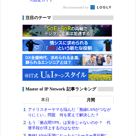
Recommended by
注目のテーマ
Master of IP Network 記事ランキング
本日
月間
アイリスオーヤマも悩んだ「無線LANがつなが
りにくい」問題 何を変えて解決した？
もう「拠点間VPN」は安全じゃないのか？ 代
替手段が浮上するのはなぜか
無線LANが不調になったら“ルーター再起動”、