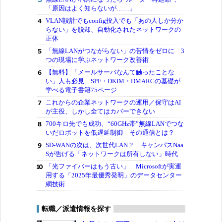
「原因はよく知らないが……」
VLAN設計でもconfig投入でも「あの人しか分か
らない」を脱却、自動化されたネットワークの
正体
「無線LANがつながらない」の苦情をゼロに 3
つの現場に学ぶネットワーク改善術
【無料】「メールサーバなんて触ったことな
い」人も必見 SPF・DKIM・DMARCの基礎が
学べる電子書籍75ページ
これからの企業ネットワークの運用／保守はAI
が主役、しかし全てはカバーできない
700キロ先でも成功、“60GHz帯”無線LANでつな
いだロボットを低遅延制御 その通信とは？
SD-WANの次は、次世代LAN？ キャンパスNaa
Sが告げる「ネットワークは所有しない」時代
「光ファイバーはもう古い」 Microsoftが実運
用する「2025年最優秀発明」のデータセンター
網技術
転職／派遣情報を探す