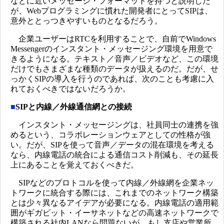
などに近いメッセージ・フォーマットを持つと説明した
が、Webプログラミングに慣れた開発者にとってSIPは、
意外ととっつきやすいものとなるだろう。
企業ユーザーはRTCを利用することで、自前でWindows
Messengerのインスタント・メッセージング環境を用意で
きるようになる。テキスト／音声／ビデオなど、この環境
だけでもさまざまな種類のデータが扱えるのだ。だが、せ
っかくSIPの導入を行うのであれば、次のことも考慮に入
れておくべきではないだろうか。
■
SIPと内線／外線通信網との接続
インスタント・メッセージングは、社員同士の連携を強
めるという、コラボレーションウェアとしての性格が強
い。だが、SIPを使って音声／データの混在環境を考える
なら、内線電話の統合による通信コスト削減も、その延長
上にあることを覚えておくべきだ。
SIPなどのプロトコルを使って内線／外線網を企業ネッ
トワークに統合する際には、これまでのネットワーク構築
とは少々異なるアイデアが必要になる。内線電話の適用範
囲がギガビット・イーサネットなどの高速ネットワークで
構築される社内LANなら問題ないが、もし支店や営業所