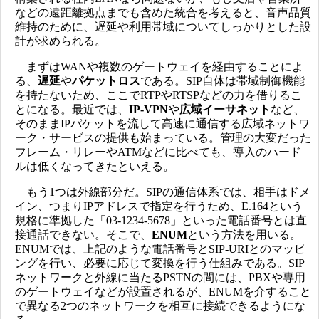
などの遠距離拠点までも含めた統合を考えると、音声品質
維持のために、遅延や利用帯域についてしっかりとした設
計が求められる。
まずはWANや複数のゲートウェイを経由することによ
る、
遅延
や
パケットロス
である。SIP自体は帯域制御機能
を持たないため、ここでRTPやRTSPなどの力を借りるこ
とになる。最近では、
IP-VPN
や
広域イーサネット
など、
そのままIPパケットを流して高速に通信する広域ネットワ
ーク・サービスの提供も始まっている。管理の大変だった
フレーム・リレーやATMなどに比べても、導入のハード
ルは低くなってきたといえる。
もう1つは外線部分だ。SIPの通信体系では、相手はドメ
イン、つまりIPアドレスで指定を行うため、E.164という
規格に準拠した「03-1234-5678」といった電話番号とは直
接通話できない。そこで、
ENUM
という方法を用いる。
ENUMでは、上記のような電話番号とSIP-URIとのマッピ
ングを行い、必要に応じて変換を行う仕組みである。SIP
ネットワークと外線に当たるPSTNの間には、PBXや専用
のゲートウェイなどが設置されるが、ENUMを介すること
で異なる2つのネットワークを相互に接続できるようにな