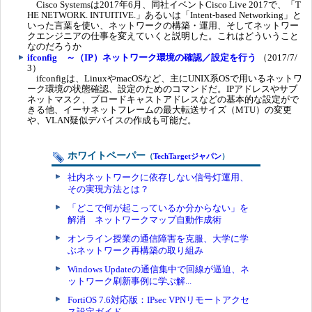
Cisco Systemsは2017年6月、同社イベントCisco Live 2017で、「T
HE NETWORK. INTUITIVE.」あるいは「Intent-based Networking」と
いった言葉を使い、ネットワークの構築・運用、そしてネットワー
クエンジニアの仕事を変えていくと説明した。これはどういうこと
なのだろうか
ifconfig ～（IP）ネットワーク環境の確認／設定を行う
（2017/7/
3）
ifconfigは、LinuxやmacOSなど、主にUNIX系OSで用いるネットワ
ーク環境の状態確認、設定のためのコマンドだ。IPアドレスやサブ
ネットマスク、ブロードキャストアドレスなどの基本的な設定がで
きる他、イーサネットフレームの最大転送サイズ（MTU）の変更
や、VLAN疑似デバイスの作成も可能だ。
ホワイトペーパー
（
TechTargetジャパン
）
社内ネットワークに依存しない信号灯運用、
その実現方法とは？
「どこで何が起こっているか分からない」を
解消 ネットワークマップ自動作成術
オンライン授業の通信障害を克服、大学に学
ぶネットワーク再構築の取り組み
Windows Updateの通信集中で回線が逼迫、ネ
ットワーク刷新事例に学ぶ解...
FortiOS 7.6対応版：IPsec VPNリモートアクセ
ス設定ガイド