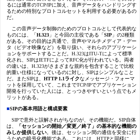
るには通常のTCP/IPに加え、音声データをハンドリングす
るための特別なプロトコルセットを利用する必要があるの
だ。
この音声データ制御のためのプロトコルとして代表的な
ものには、「
H.323
」と今回の主役である「
SIP
」の2種類
がある。その目的は共通で、音声やマルチメディア・デー
タ（ビデオ映像など）を取り扱い、それらのアプリケーシ
ョンをサポートすることだ。H.323はITU-Tによって標準
化され、SIPはIETFによってRFC化が行われている。両者
の違いは、H.323がさまざまな規約を包含することで比較
的重い仕様になっているのに対し、SIPはシンプルなこと
だ。またSIPは、
HTTP 1.1ライク
なメッセージ・フォーマ
ットを採用していて、これまでTCP/IPでアプリケーション
開発を行っていた人には、とっつきやすいという点でもメ
リットがある。
■
SIPの基本用語と構成要素
SIPで意外と誤解されがちなのが、その機能だ。SIP自体
は、
「セッションの開始／変更／終了」の基本的な機能の
みしか提供しない
。後は、セッション間の通信を安全に行
うための暗号化機能である。これには、HTTPと同様に