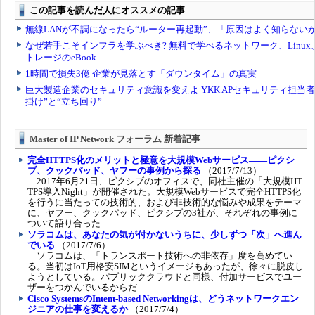
Master of IP Network フォーラム 新着記事
完全HTTPS化のメリットと極意を大規模Webサービス――ピクシ
ブ、クックパッド、ヤフーの事例から探る
（2017/7/13）
2017年6月21日、ピクシブのオフィスで、同社主催の「大規模HT
TPS導入Night」が開催された。大規模Webサービスで完全HTTPS化
を行うに当たっての技術的、および非技術的な悩みや成果をテーマ
に、ヤフー、クックパッド、ピクシブの3社が、それぞれの事例に
ついて語り合った
ソラコムは、あなたの気が付かないうちに、少しずつ「次」へ進ん
でいる
（2017/7/6）
ソラコムは、「トランスポート技術への非依存」度を高めてい
る。当初はIoT用格安SIMというイメージもあったが、徐々に脱皮し
ようとしている。パブリッククラウドと同様、付加サービスでユー
ザーをつかんでいるからだ
Cisco SystemsのIntent-based Networkingは、どうネットワークエン
ジニアの仕事を変えるか
（2017/7/4）