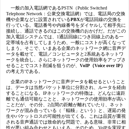
一般の加入電話網であるPSTN（Public Switched
Telephone Network：公衆交換電話網）では、電話局の交換
機や企業などに設置されている
PBX
が電話回線の交換を
行っている。電話番号や内線番号をダイヤルして相手先に
接続し、通話できるのはこの交換機のおかげだ。だがこの
加入電話システムでは、1通話回線につき回線上のある一
定帯域を占有してしまうため、一般にコストが高くなって
しまう。そこで、いまある企業のネットワーク網に音声デ
ータを載せて、電話／コンピュータと2系統あるネットワ
ークを統合し、さらにネットワークの使用効率をアップさ
せることでコスト削減を狙うのが、
VoIP（Voice over IP）
の考え方である。
企業のIPネットワークに音声データを載せるということ
は、データは当然パケット単位に分割され、ルータを経由
することになる。IPネットワークの特徴は、どんなに遠距
離でも通信可能なことと、ネットワークの使用効率が高い
ことだが、その分、2点間の距離が離れていたり、ネット
ワークが混み合っている（「輻輳」という）と、遅延の発
生やパケットロスの可能性が出てくる。これは品質が重視
される音声通話では致命的な問題で、ある意味、非常に相
性が悪い組み合わせともいえる。そのため、VoIPを実現す