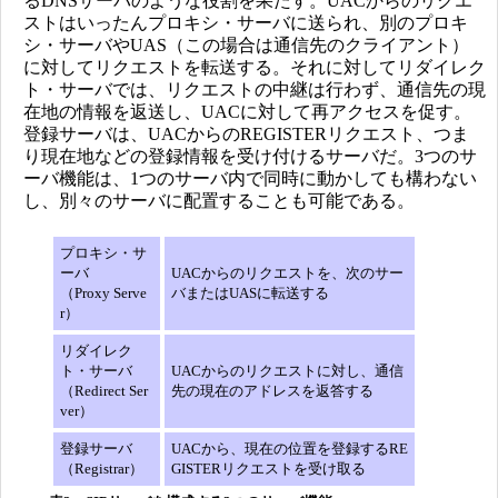
るDNSサーバのような役割を果たす。UACからのリクエ
ストはいったんプロキシ・サーバに送られ、別のプロキ
シ・サーバやUAS（この場合は通信先のクライアント）
に対してリクエストを転送する。それに対してリダイレク
ト・サーバでは、リクエストの中継は行わず、通信先の現
在地の情報を返送し、UACに対して再アクセスを促す。
登録サーバは、UACからのREGISTERリクエスト、つま
り現在地などの登録情報を受け付けるサーバだ。3つのサ
ーバ機能は、1つのサーバ内で同時に動かしても構わない
し、別々のサーバに配置することも可能である。
プロキシ・サ
ーバ
UACからのリクエストを、次のサー
（Proxy Serve
バまたはUASに転送する
r）
リダイレク
ト・サーバ
UACからのリクエストに対し、通信
（Redirect Ser
先の現在のアドレスを返答する
ver）
登録サーバ
UACから、現在の位置を登録するRE
（Registrar）
GISTERリクエストを受け取る