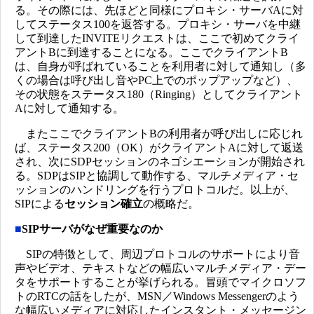
る。その際には、先ほどと同様にプロキシ・サーバAに対
してステータス100を返答する。プロキシ・サーバを中継
して到達したINVITEリクエストは、ここで初めてクライ
アントBに到達することになる。ここでクライアントB
は、自身が呼ばれていることを利用者に対して通知し（多
くの場合は呼び出し音やPC上でのポップアップなど）、
その状態をステータス180（Ringing）としてクライアント
Aに対して通知する。
またここでクライアントBの利用者が呼び出しに応じれ
ば、ステータス200（OK）がクライアントAに対して返送
され、次にSDPセッションのネゴシエーションが開始され
る。SDPはSIPと協調して動作する、マルチメディア・セ
ッションのハンドリングを行うプロトコルだ。以上が、
SIPによる
セッション確立
の概略だ。
■
SIPサーバがなぜ重要なのか
SIPの特徴として、周辺プロトコルのサポートにより音
声やビデオ、テキストなどの幅広いマルチメディア・デー
タをサポートすることが挙げられる。冒頭でマイクロソフ
トのRTCの話をしたが、MSN／Windows Messengerのよう
な幅広いメディアに対応したインスタント・メッセージン