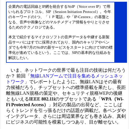
企業内の電話回線とIP網を統合するVoIP（Voice over IP）で用
いられるプロトコル、SIP（Session Initiation Protocol）。今年
のキーワードの1つ、「ＩＰ電話」や「IP-Centrex」の基盤と
なる、音声や画像などのマルチメディア情報をやりとりさせ
るためのテクノロジである。
本文で紹介するマイクロソフトの音声データを中継する新製
品サーバにはすでに採用されており、国内のキャリアやベン
ダでも今年7月のVoIPの新サービスをスタートに向けてSIPの標
準化が進めているという。ここでは、SIPの基本的な仕組みを
解説したい。
いま、ネットワークの世界で最も注目の技術は何だろう
か？ 前回「
無線LANブームで注目を集めるメッシュネッ
トワーク
」でレポートしたように、無線LANはその最有
力候補だろう。チップセットへの標準搭載を果たし、長距
離無線LAN規格の策定や、セキュリティ規格WEPの後継
ともいえる
IEEE 802.11i
のサブセットである「
WPA（Wi-
Fi Protected Access）
」対応の製品の出荷など、ここしば
らくトレンドを引っ張るだけの話題が満載だ。各ベンダや
インテグレータ、さらには周辺業界なども巻き込み、真剣
にビジネスの可能性を模索しつつあり、目が離せない。