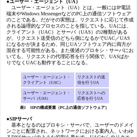
●
ユーザー・エージェント（UA）
ユーザー・エージェント（UA）とは、一般にはIP電話
端末やWindows MessengerなどのPC上の通信ソフトウェア
のことである。だがその実態は、リクエストに応じて作成
される論理的なプロセスのことを指している。UAには、
クライアント（UAC）とサーバ（UAS）の2種類がある
が、リクエスト送受信のどちら側になるかでUAC／UAS
になるかが決まるため、同じUAソフトウェア内に両方が
混在する可能性がある。また後述のプロキシ・サーバにお
いても、リクエストの代理応答を行う関係で、UASばか
りでなくUACも動作することになる。
ユーザー・エージェント・
リクエストの送
クライアント（UAC）
信を行うUA
ユーザー・エージェント・
リクエストへの
サーバ（UAS）
応答を行うUA
表1 SIPの構成要素（PC上の通信ソフトウェア）
●
SIPサーバ
基本となるのはプロキシ・サーバで、ユーザーのドメイ
ンごとに配置され、ネットワークにおける案内人、いわゆ