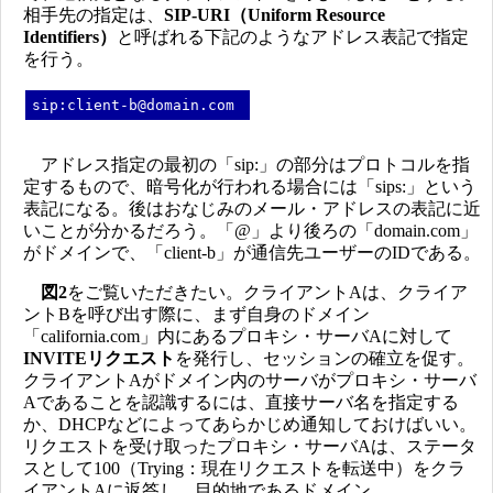
相手先の指定は、
SIP-URI（Uniform Resource
Identifiers）
と呼ばれる下記のようなアドレス表記で指定
を行う。
sip:client-b@domain.com
アドレス指定の最初の「sip:」の部分はプロトコルを指
定するもので、暗号化が行われる場合には「sips:」という
表記になる。後はおなじみのメール・アドレスの表記に近
いことが分かるだろう。「@」より後ろの「domain.com」
がドメインで、「client-b」が通信先ユーザーのIDである。
図2
をご覧いただきたい。クライアントAは、クライア
ントBを呼び出す際に、まず自身のドメイン
「california.com」内にあるプロキシ・サーバAに対して
INVITEリクエスト
を発行し、セッションの確立を促す。
クライアントAがドメイン内のサーバがプロキシ・サーバ
Aであることを認識するには、直接サーバ名を指定する
か、DHCPなどによってあらかじめ通知しておけばいい。
リクエストを受け取ったプロキシ・サーバAは、ステータ
スとして100（Trying：現在リクエストを転送中）をクラ
イアントAに返答し、目的地であるドメイン