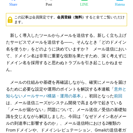
Share
Post
LINE
Hatena
この記事は会員限定です。
会員登録（無料）
すると全てご覧いただけ
ます。
新しく導入したツールからメールを送信する。新しく立ち上げ
たサービスでメールを送信する――。そんなとき「どのドメイン
名を使うか」をどのように決めていますか？ メール送信におい
て、ドメイン名は非常に重要な役割を果たすため、深く考えずに
ドメイン名を採用すると思わぬトラブルを引き起こしかねませ
ん。
メールの仕組みや基礎を再確認しながら、確実にメールを届け
るために必要な設定や運用のポイントを解説する本連載「
意外と
知らないメールサーバ構築・運用の基本
」。初回となった
前回
は、メール送信ニーズがシステム開発で高まる中で起きている
「メールが届かない」問題について、メール送信／受信の基礎知
識を交じえながら解説しました。今回は「なぜドメイン名がメー
ルの到達率に影響するのか」、メール送信時における2種類の
Fromドメインや、ドメインレピュテーション、Gmailの送信者ガ