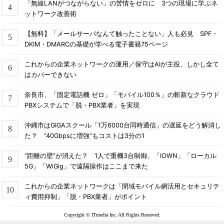
「無線LANがつながらない」の苦情をゼロに 3つの現場に学ぶネ
ットワーク改善術
【無料】「メールサーバなんて触ったことない」人も必見 SPF・
DKIM・DMARCの基礎が学べる電子書籍75ページ
これからの企業ネットワークの運用／保守はAIが主役、しかし全て
はカバーできない
奈良市、「固定電話機 ゼロ」「モバイル100％」の斬新なクラウド
PBXシステムで「脱・PBX業者」を実現
沖縄市はGIGAスクール「1万6000台同時通信」の遅延をどう解消し
た？ “40Gbpsに増強”もコストは3分の1
“距離の壁”が消えた？ 1人で重機3台制御、「IOWN」「ローカル
5G」「WiGig」で遠隔操作はここまで来た
これからの企業ネットワークは「閉域モバイル網活用とセキュリテ
ィ費用抑制」「脱・PBX業者」がポイント
Copyright © ITmedia Inc. All Rights Reserved.