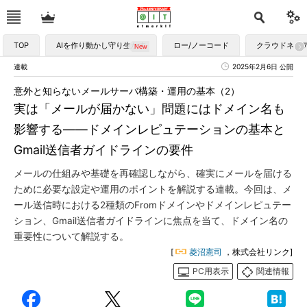
TOP
AIを作り動かし守り生かす
ロー/ノーコード
クラウドネイ
連載
2025年2月6日 公開
意外と知らないメールサーバ構築・運用の基本（2）
実は「メールが届かない」問題にはドメイン名も
影響する――ドメインレピュテーションの基本と
Gmail送信者ガイドラインの要件
メールの仕組みや基礎を再確認しながら、確実にメールを届ける
ために必要な設定や運用のポイントを解説する連載。今回は、メ
ール送信時における2種類のFromドメインやドメインレピュテー
ション、Gmail送信者ガイドラインに焦点を当て、ドメイン名の
重要性について解説する。
[
菱沼憲司
，株式会社リンク]
PC用表示
関連情報