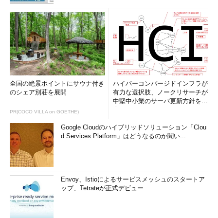
全国の絶景ポイントにサウナ付き
ハイパーコンバージドインフラが
のシェア別荘を展開
有力な選択肢、ノークリサーチが
中堅中小業のサーバ更新方針を調
査
PR(COCO VILLA on GOETHE)
Google Cloudのハイブリッドソリューション「Clou
d Services Platform」はどうなるのか聞い...
Envoy、Istioによるサービスメッシュのスタートア
ップ、Tetrateが正式デビュー