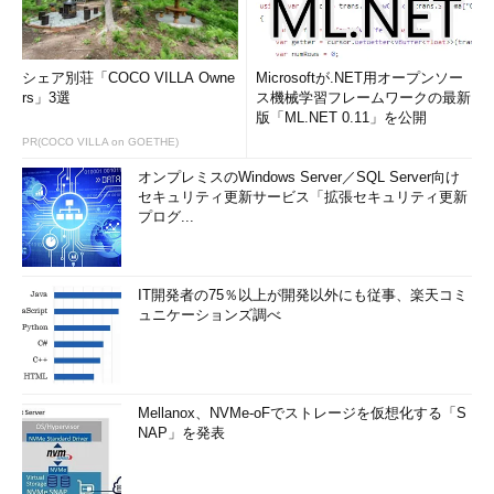
シェア別荘「COCO VILLA Owne
Microsoftが.NET用オープンソー
rs」3選
ス機械学習フレームワークの最新
版「ML.NET 0.11」を公開
PR(COCO VILLA on GOETHE)
オンプレミスのWindows Server／SQL Server向け
セキュリティ更新サービス「拡張セキュリティ更新
プログ...
IT開発者の75％以上が開発以外にも従事、楽天コミ
ュニケーションズ調べ
Mellanox、NVMe-oFでストレージを仮想化する「S
NAP」を発表