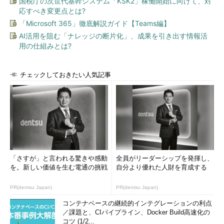
国税庁の次世代基幹システム「KSK2」稼働開始に向けて、対
応すべき変更点とは?
「Microsoft 365」徹底解説ガイド【Teams編】
AI活用を阻む「ナレッジの断片化」、成果を引き出す情報活
用の仕組みとは?
チェックしておきたい人気記事
「さすが」と言われる驚きや感動
全員がリーダーシップを発揮し、
を。新しい価値を生む電通の挑戦
自分より優れた人財を育成する
PR(dentsu Japan)
PR(dentsu Japan)
コンテナベースの継続的インテグレーションの利点
／課題と、CIパイプライン、Docker Build高速化の
コツ (1/2...