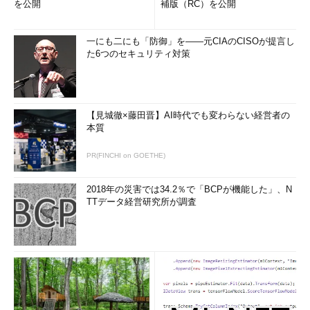
を公開
補版（RC）を公開
一にも二にも「防御」を――元CIAのCISOが提言し
た6つのセキュリティ対策
【見城徹×藤田晋】AI時代でも変わらない経営者の
本質
PR(FINCHI on GOETHE)
2018年の災害では34.2％で「BCPが機能した」、N
TTデータ経営研究所が調査