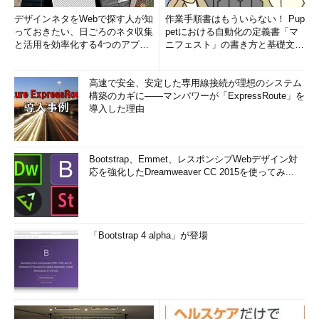
デザインネタをWebで探す人が知
作業手順書はもういらない！ Pup
っておきたい、日ごろのネタ収集
petにおける自動化の定義書「マ
と活用を効率化する4つのアプリ
ニフェスト」の書き方と基礎文法
(1/3)
まとめ (1/5)
高速で安全、安定した専用線接続が理想のシステム
構築のカギに――マンパワーが「ExpressRoute」を
導入した理由
Bootstrap、Emmet、レスポンシブWebデザイン対
応を強化したDreamweaver CC 2015を使ってみ...
「Bootstrap 4 alpha」が登場