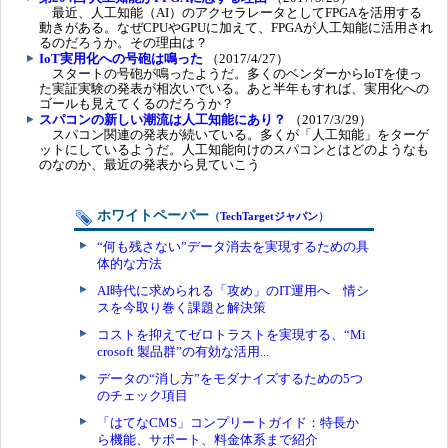
最近、人工知能（AI）のアクセラレータとしてFPGAを活用する
動きがある。なぜCPUやGPUに加えて、FPGAが人工知能に活用され
るのだろうか。その理由は？
IoT実用化への号砲は鳴った
（2017/4/27）
スタートの号砲が鳴ったようだ。多くのベンダーからIoTを使っ
た実証実験の発表が相次いでいる。あと半年もすれば、実用化への
ゴールも見えてくるのだろうか？
スパコンの新しい潮流は人工知能にあり？
（2017/3/29）
スパコン関連の発表が続いている。多くが「人工知能」をターゲ
ットにしているようだ。人工知能向けのスパコンとはどのようなも
のなのか、最近の発表から見ていこう
ホワイトペーパー
（
TechTargetジャパン
）
“何も残さない”データ消去を実現するための具
体的な方法
AI時代に求められる「攻め」のIT運用へ 情シ
スを今取り巻く課題と解決策
コストを抑えてゼロトラストを実現する、“Mi
crosoft 製品群”の有効な活用...
データの“消し方”をモダナイズするための5つ
のチェック項目
「はてなCMS」コンプリートガイド：特長か
ら機能、サポート、料金体系まで紹介