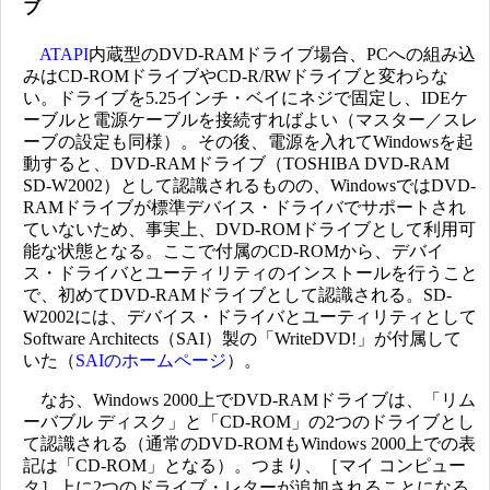
ブ
ATAPI
内蔵型のDVD-RAMドライブ場合、PCへの組み込
みはCD-ROMドライブやCD-R/RWドライブと変わらな
い。ドライブを5.25インチ・ベイにネジで固定し、IDEケ
ーブルと電源ケーブルを接続すればよい（マスター／スレ
ーブの設定も同様）。その後、電源を入れてWindowsを起
動すると、DVD-RAMドライブ（TOSHIBA DVD-RAM
SD-W2002）として認識されるものの、WindowsではDVD-
RAMドライブが標準デバイス・ドライバでサポートされ
ていないため、事実上、DVD-ROMドライブとして利用可
能な状態となる。ここで付属のCD-ROMから、デバイ
ス・ドライバとユーティリティのインストールを行うこと
で、初めてDVD-RAMドライブとして認識される。SD-
W2002には、デバイス・ドライバとユーティリティとして
Software Architects（SAI）製の「WriteDVD!」が付属して
いた（
SAIのホームページ
）。
なお、Windows 2000上でDVD-RAMドライブは、「リム
ーバブル ディスク」と「CD-ROM」の2つのドライブとし
て認識される（通常のDVD-ROMもWindows 2000上での表
記は「CD-ROM」となる）。つまり、［マイ コンピュー
タ］上に2つのドライブ・レターが追加されることになる