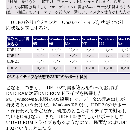
「検証」を行うと、1時間以上フォーマットにかかってしまう。通常は、
し」でも問題は発生しないが、ディスクに書き込みエラーが多発するよ
ば、「検証」でフォーマットを行うか、新しいディスクを使うかした方
UDFの各リビジョンと、OSのネイティブな状態での対
応状況を表にすると、
読み出し／書
Windows
Windows
Windows
Windows
Windows 2
MacOS
95
98
Me
NT
000
8.x
き込み
UDF 1.02
×／×
〇／×
〇／×
×／×
〇／×
〇／
UDF 1.5
×／×
×／×
×／×
×／×
〇／×
〇／
UDF 2.0
×／×
×／×
×／×
×／×
×／×
×／×
UDF 2.01
×／×
×／×
×／×
×／×
×／×
×／×
OSのネイティブな状態でのUDFのサポート状況
となる。つまり、UDF 1.02で書き込みを行っておけば、
DVD-RAM対応DVD-ROMドライブを搭載した
PC（Windows 98以降のOS採用）で、データの読み出しが
行えるというわけだ。Windows XPでは、UDF 2.0のサポー
トが行われる予定だが、現在のところネイティブで対応し
ているOSはない。また、UDF 1.02までしかサポートしな
いDVD-ROMドライブもあるようなので、確実なのはUDF
1.02ということになる。