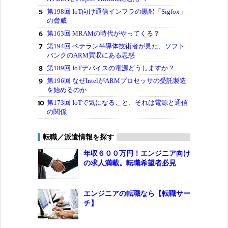
第198回 IoT向け通信インフラの黒船「Sigfox」
の脅威
第163回 MRAMの時代がやってくる？
第194回 ベテラン半導体技術者が見た、ソフト
バンクのARM買収にある思惑
第189回 IoTデバイスの電源どうしますか？
第196回 なぜIntelがARMプロセッサの受託製造
を始めるのか
第173回 IoTで気になること、それは電源と通信
の関係
転職／派遣情報を探す
年収６００万円！エンジニア向け
の求人満載。転職希望者必見
エンジニアの転職なら【転職サー
チ】