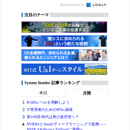
Recommended by
注目のテーマ
System Insider 記事ランキング
本日
月間
RAIDレベルを理解しよう
IT管理者のためのIPSec講座
第199回 時代は再び真空管へ？
NVIDIAとArmがディープラーニングで提携――
NVDLAをProject Trilliumに適用へ