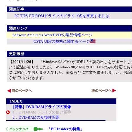
関連記事
PC TIPS
CD-ROMドライブのドライブ名を変更するには
関連リンク
Software Architects
WriteDVD!の製品情報ページ
OSTA
UDFの規格に関するページ
更新履歴
【2001/11/26】
「Windows 98／MeがUDF 1.5の読み出しをサポート
いう記述がありましたが、 Windows 98／MeはUDF 1.02のみの対応であり、
には対応しておりませんでした。表ならびに本文を修正しました。お詫
させていただきます。
INDEX
［特集］DVD-RAMドライブの実像
1．DVD-RAMドライブの使い勝手
2．DVD-RAMの互換性問題
「PC Insiderの特集」