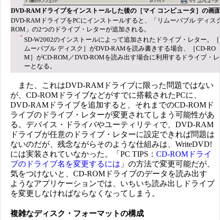
DVD-RAMドライブをインストールした後の［マイ コンピュータ］の画
DVD-RAMドライブをPCにインストールすると、「リムーバブル ディスク
ROM」の2つのドライブ・レターが追加される。
SD-W2002のインストールによって追加されたドライブ・レター。
ムーバブル ディスク］がDVD-RAMを読み書きする場合、［CD-RO
M］がCD-ROM／DVD-ROMを読み出す場合に利用するドライブ・
ーとなる。
また、これはDVD-RAMドライブに限った問題ではない
が、CD-ROMドライブなどがすでに搭載されたPCに、
DVD-RAMドライブを追加すると、それまでのCD-ROMド
ライブのドライブ・レターが変更されてしまう可能性があ
る。デバイス・ドライバやユーティリティで、DVD-RAM
ドライブが任意のドライブ・レターに設定できれば問題は
ないのだが、残念ながらそのような仕組みは、WriteDVD!
には実装されていなかった。「PC TIPS：
CD-ROMドライ
ブのドライブ名を変更するには
」の方法で変更可能だが、
気をつけないと、CD-ROMドライブのデータを読み出す
ようなアプリケーションでは、いちいち読み出しドライブ
を変更しなければならなくなってしまう。
複雑なディスク・フォーマットの構成