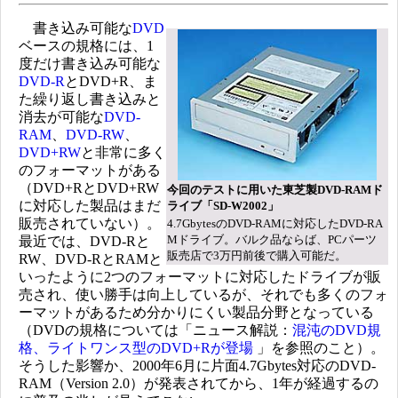
書き込み可能な
DVD
ベースの規格には、1
度だけ書き込み可能な
DVD-R
とDVD+R、ま
た繰り返し書き込みと
消去が可能な
DVD-
RAM
、
DVD-RW
、
DVD+RW
と非常に多く
のフォーマットがある
（DVD+RとDVD+RW
今回のテストに用いた東芝製DVD-RAMド
に対応した製品はまだ
ライブ「SD-W2002」
販売されていない）。
4.7GbytesのDVD-RAMに対応したDVD-RA
Mドライブ。バルク品ならば、PCパーツ
最近では、DVD-Rと
販売店で3万円前後で購入可能だ。
RW、DVD-RとRAMと
いったように2つのフォーマットに対応したドライブが販
売され、使い勝手は向上しているが、それでも多くのフォ
ーマットがあるため分かりにくい製品分野となっている
（DVDの規格については「ニュース解説：
混沌のDVD規
格、ライトワンス型のDVD+Rが登場
」を参照のこと）。
そうした影響か、2000年6月に片面4.7Gbytes対応のDVD-
RAM（Version 2.0）が発表されてから、1年が経過するの