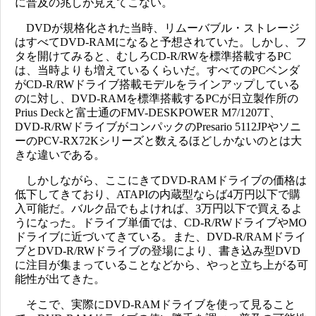
に普及の兆しが見えてこない。
DVDが規格化された当時、リムーバブル・ストレージ
はすべてDVD-RAMになると予想されていた。しかし、フ
タを開けてみると、むしろCD-R/RWを標準搭載するPC
は、当時よりも増えているくらいだ。すべてのPCベンダ
がCD-R/RWドライブ搭載モデルをラインアップしている
のに対し、DVD-RAMを標準搭載するPCが日立製作所の
Prius Deckと富士通のFMV-DESKPOWER M7/1207T、
DVD-R/RWドライブがコンパックのPresario 5112JPやソニ
ーのPCV-RX72Kシリーズと数えるほどしかないのとは大
きな違いである。
しかしながら、ここにきてDVD-RAMドライブの価格は
低下してきており、ATAPIの内蔵型ならば4万円以下で購
入可能だ。バルク品でもよければ、3万円以下で買えるよ
うになった。ドライブ単価では、CD-R/RWドライブやMO
ドライブに近づいてきている。また、DVD-R/RAMドライ
ブとDVD-R/RWドライブの登場により、書き込み型DVD
に注目が集まっていることなどから、やっと立ち上がる可
能性が出てきた。
そこで、実際にDVD-RAMドライブを使って見ること