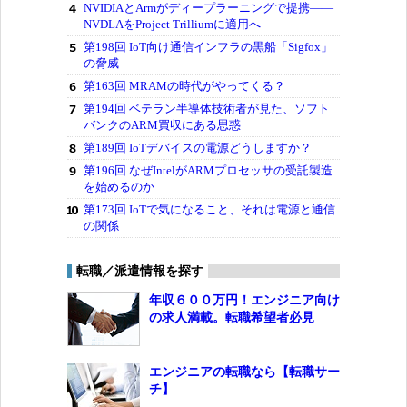
NVIDIAとArmがディープラーニングで提携――
NVDLAをProject Trilliumに適用へ
第198回 IoT向け通信インフラの黒船「Sigfox」
の脅威
第163回 MRAMの時代がやってくる？
第194回 ベテラン半導体技術者が見た、ソフト
バンクのARM買収にある思惑
第189回 IoTデバイスの電源どうしますか？
第196回 なぜIntelがARMプロセッサの受託製造
を始めるのか
第173回 IoTで気になること、それは電源と通信
の関係
転職／派遣情報を探す
年収６００万円！エンジニア向け
の求人満載。転職希望者必見
エンジニアの転職なら【転職サー
チ】