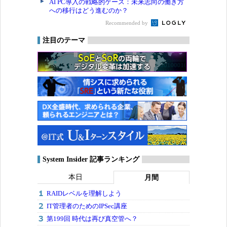
AI PC導入の戦略的ケース：未来志向の働き方
への移行はどう進むのか？
Recommended by
注目のテーマ
System Insider 記事ランキング
本日
月間
RAIDレベルを理解しよう
IT管理者のためのIPSec講座
第199回 時代は再び真空管へ？