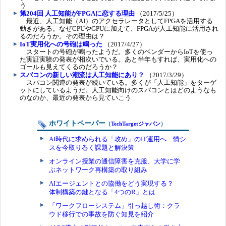
う
第204回 人工知能がFPGAに恋する理由
（2017/5/25）
最近、人工知能（AI）のアクセラレータとしてFPGAを活用する
動きがある。なぜCPUやGPUに加えて、FPGAが人工知能に活用され
るのだろうか。その理由は？
IoT実用化への号砲は鳴った
（2017/4/27）
スタートの号砲が鳴ったようだ。多くのベンダーからIoTを使っ
た実証実験の発表が相次いでいる。あと半年もすれば、実用化への
ゴールも見えてくるのだろうか？
スパコンの新しい潮流は人工知能にあり？
（2017/3/29）
スパコン関連の発表が続いている。多くが「人工知能」をターゲ
ットにしているようだ。人工知能向けのスパコンとはどのようなも
のなのか、最近の発表から見ていこう
ホワイトペーパー
（
TechTargetジャパン
）
AI時代に求められる「攻め」のIT運用へ 情シ
スを今取り巻く課題と解決策
オンライン授業の通信障害を克服、大学に学
ぶネットワーク再構築の取り組み
AIエージェントとの協働をどう実現する？
体制構築の鍵となる「4つのR」とは
「ワークフローシステム」引っ越し術：クラ
ウド移行での事故を防ぐ知見を紹介