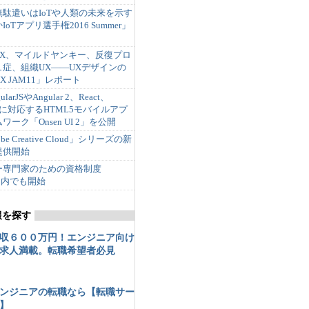
駄遣いはIoTや人類の未来を示す
oTアプリ選手権2016 Summer」
 UX、マイルドヤンキー、反復プロ
症、組織UX――UXデザインの
 JAM11」レポート
rJSやAngular 2、React、
teorに対応するHTML5モバイルアプ
ワーク「Onsen UI 2」を公開
 Creative Cloud」シリーズの新
提供開始
ー専門家のための資格制度
mentById("【ID属性値】").align
、国内でも開始
報を探す
収６００万円！エンジニア向け
求人満載。転職希望者必見
ンジニアの転職なら【転職サー
】