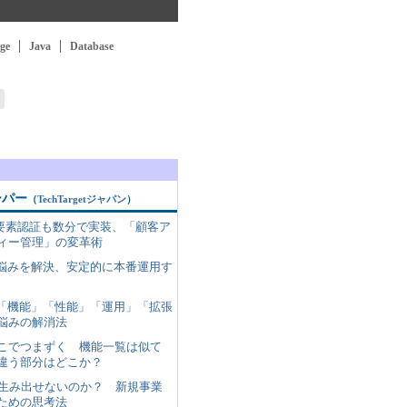
ge
Java
Database
ーパー
（
TechTargetジャパン
）
多要素認証も数分で実装、「顧客ア
ィー管理」の変革術
SQLの悩みを解決、安定的に本番運用す
SQLの「機能」「性能」「運用」「拡張
悩みの解消法
ここでつまずく 機能一覧は似て
違う部分はどこか？
を生み出せないのか？ 新規事業
ための思考法