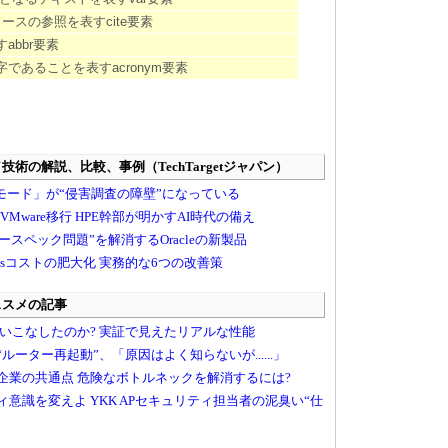
スの参照を表すcite要素
abbr要素
であることを表すacronym要素