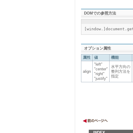
DOMでの参照方法
[window.]document.
オプション属性
属性
値
機能
"left"
水平方向の
"center"
align
整列方法を
"right"
指定
"justify"
INDEX