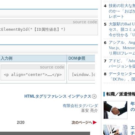
技術の壮大な無
のか～「おばかI
レポート
大阪駅のBad
セス、脱コミュ
getElementById("【ID属性値名】")
今が分かる「UX
アシアル、Angula
Vue.js、Me
リ用UIフレーム
入力例
DOM参照
アドビ、「Adobe
バージョンを
データセンタ
<p align="center">……</p>
[window.]document.getEle
「DCPro」
転職／派遣情
HTMLタグリファレンス インデックス
年
有限会社タグパンダ
の
喜安 亮介
2/20
エ
チ