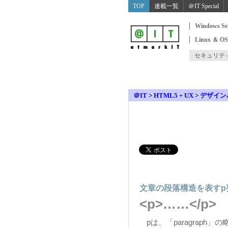
TOP
連載一覧
＠IT Special
Windows Se
Linux ＆ O
セキュリテ
＠IT
>
HTML5 + UX
>
デザイン
文章の段落構造を表すp
<p>……</p>
pは、「paragraph