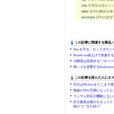
cite
引用元やほかリソー
abbr
語句の略語を表す
acronym
語句の頭文字