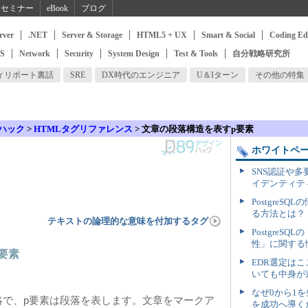
セミナー
eBook
ブログ
rver
.NET
Server & Storage
HTML5 + UX
Smart & Social
Coding Ed
SS
Network
Security
System Design
Test & Tools
自分戦略研究所
ィリポート裏話
SRE
DX時代のエンジニア
U＆Iターン
その他の特集
ハック
>
HTMLタグリファレンス
>
文章の段落構造を表すp要素
ホワイトペ
SNS認証や
イデンティテ
Postgre
る方法とは？
テキストの論理的な意味を付加するタグ
Postgre
性」に関する
要素
EDR選定は
いても中身が
なぜ0から1
」の略で、p要素は段落を表します。文章をマークア
を成功へ導く