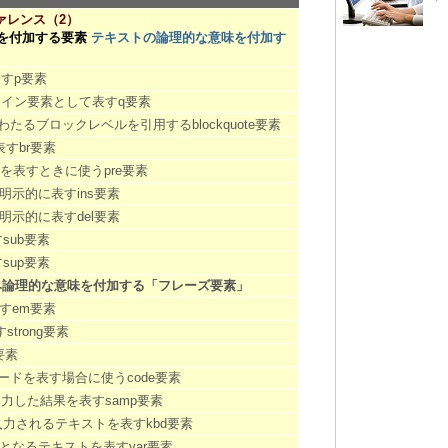
ァレンス（2）
を付加する要素
テキストの論理的な意味を付加す
すp要素
イン要素として表すq要素
たるブロックレベルを引用するblockquote要素
すbr要素
を表すときに使うpre要素
示的に表すins要素
示的に表すdel要素
sub要素
sup要素
み論理的な意味を付加する「フレーズ要素」
すem要素
trong要素
要素
ドを表す場合に使うcode要素
力した結果を表すsamp要素
力されるテキストを表すkbd要素
となるテキストを表すvar要素