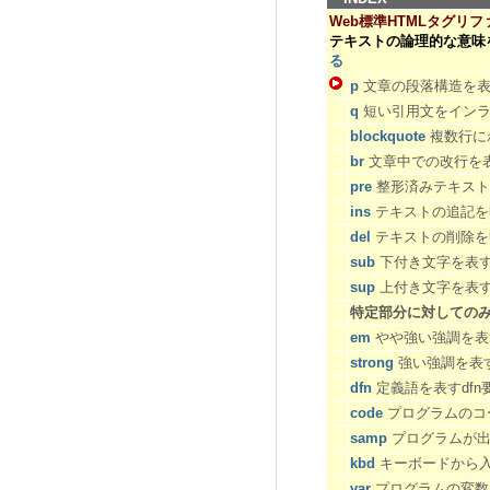
Web標準HTMLタグリフ
テキストの論理的な意味
る
p
文章の段落構造を表
q
短い引用文をインラ
blockquote
複数行にわ
br
文章中での改行を表
pre
整形済みテキスト
ins
テキストの追記を明
del
テキストの削除を明
sub
下付き文字を表す
sup
上付き文字を表す
特定部分に対しての
em
やや強い強調を表
strong
強い強調を表すs
dfn
定義語を表すdfn
code
プログラムのコー
samp
プログラムが出
kbd
キーボードから入
var
プログラムの変数