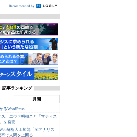
Recommended by
 記事ランキング
月間
WordPress
クス、エヴァ明朝こと「マティス
e版」を発売
のWeb解析人工知能「AIアナリス
成率で人間を上回る