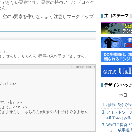
のできない要素です。要素の特徴としてブロック
せん。
注目のテーマ
空のp要素を作らないよう注意しマークアップ
。
す。
ょう。
きませんし、もちろんp要素の入れ子はできません。
title>
デザインハック
本日
。<br />
地味に5分で分かる
う。<br />
できませんし、もちろんp要素の入れ子はできません。
フォントワー
EB TrueTyp
WACUL開発
ト」、成果達