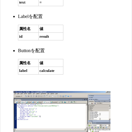
text
=
Labelを配置
属性名
値
id
result
Buttonを配置
属性名
値
label
calculate