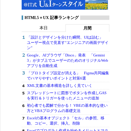
HTML5＋UX 記事ランキング
本日
月間
「設計とデザインを分けた瞬間、UIは詰む」
ユーザー視点で見直す“エンジニアの画面デザイ
ン”
Google、AIブラウザ「Disco」発表 「Gemini
3」がタブ上でユーザーのためのオリジナルWeb
アプリを自動生成
「プロトタイプ設定が消える」 Figma共同編集
でハマりやすいポイントと対策6選
XML文書の基本構造を詳しく見ていく
スプレッドシートに図形でボタンを作成しGAS
を実行＆トリガーを使ったメニューの追加
初心者でも図解で分かる！ VBEの基本的な使い
方とVBAプログラムの基礎文法
Excelの基本オブジェクト「セル」の参照、移
動、コピー、選択、挿入、削除
Excelでプログラム作成を始めるメリットとマク