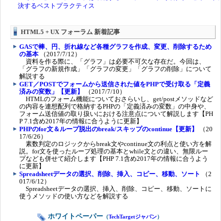
HTML5 + UX フォーラム 新着記事
GASで棒、円、折れ線など各種グラフを作成、変更、削除するため
の基本
（2017/7/12）
資料を作る際に、「グラフ」は必要不可欠な存在だ。今回は、
「グラフの新規作成」「グラフの変更」「グラフの削除」について
解説する
GET／POSTでフォームから送信された値をPHPで受け取る「定義
済みの変数」【更新】
（2017/7/10）
HTMLのフォーム機能についておさらいし、get/postメソッドなど
の内容を連想配列で格納するPHPの「定義済みの変数」の中身や、
フォーム送信値の取り扱いにおける注意点について解説します【PH
P 7.1含め2017年の情報に合うように更新】
PHPのfor文＆ループ脱出のbreak/スキップのcontinue【更新】
（20
17/6/26）
素数判定のロジックからbreak文やcontinue文の利点と使い方を解
説。for文を使ったループ処理の基本とwhile文との違い、無限ルー
プなども併せて紹介します【PHP 7.1含め2017年の情報に合うよう
に更新】
Spreadsheetデータの選択、削除、挿入、コピー、移動、ソート
（2
017/6/12）
Spreadsheetデータの選択、挿入、削除、コピー、移動、ソートに
使うメソッドの使い方などを解説する
ホワイトペーパー
（
TechTargetジャパン
）