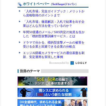
ホワイトペーパー
（
TechTargetジャパン
）
「入札市場」完全ガイドブック：メリットか
ら資格取得のポイントまで
「入札市場」徹底解説：入札で結果を出す企
業はどんな方法を使っているのか？
年間50億通のメール／SMS判定の知見を生か
した「標的型攻撃訓練サービス」とは
ドラマで分かる、標的型攻撃メールの被害を
受ける企業と回避できる企業の分岐点
エッジAI搭載カメラサービスの通信基盤を刷
新、安定運用を実現した事例
Recommended by
注目のテーマ