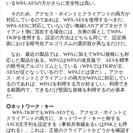
いるWPA-AESの方がさらに安全性は高い。
そのため、アクセス・ポイントとクライアントの両方が
対応しているのであれば、WPA-AESを使用するべきだ。
WPA-AESに対応していない古い無線LANアダプタがクラ
イアント側に混在する場合には、次善の策としてWPA-
TKIPを使用する。設定の方法はどちらも同じで、設定画
面における暗号化アルゴリズムの選択肢が異なるだけだ。
なお、最近の製品では、WPAに加えてWPA2規格にも対
応した製品がある。WPA2はWPAの改良版で、AESを標準
の暗号化アルゴリズムとしている（WPAではTKIPが主、
AESが従となっているので、WPA2とは逆だ）。アクセ
ス・ポイントとクライアントの両方がWPA2に対応してい
るのであれば、WPA2を利用する方が好ましい。利用でき
る範囲内で、できるだけ堅固な規格を利用するのが基本
だ。
◎ネットワーク・キー
WPA-TKIPでもWPA-AESでも、アクセス・ポイントと
クライアントの両方に、ネットワーク・キーと称する
ASCII文字列を設定する（事前共有鍵あるいはPSKとも呼
ばれる）。これは、正規のクライアントかどうかを確認す