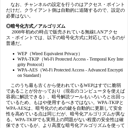
なお、チャンネルの設定を行うのはアクセス・ポイント
だけだ。クライアント側は自動的に追随するので、設定の
必要はない。
◎暗号化方式／アルゴリズム
2008年初めの時点で販売されている無線LANアクセ
ス・ポイントでは、以下の暗号化方式に対応しているのが
普通だ。
WEP（Wired Equivalent Privacy）
WPA-TKIP（Wi-Fi Protected Access - Temporal Key Inte
grity Protocol）
WPA-AES（Wi-Fi Protected Access - Advanced Encrypti
on Standard）
このうち最も古くから使われているWEPはすでに脆弱
であることが分かっており（現在のコンピュータを使えば
容易に解読できる）、暗号解読ツールもいろいろと出回っ
ているため、もはや使用するべきではない。WPA-TKIPと
WPA-AESは、暗号化のための鍵を自動的に更新して安全
性を高めている点は同じだが、暗号化アルゴリズムが異な
る。WPA-TKIPでも実用上の問題がない程度の安全性は確
保できているが、より高度な暗号化アルゴリズムを使って