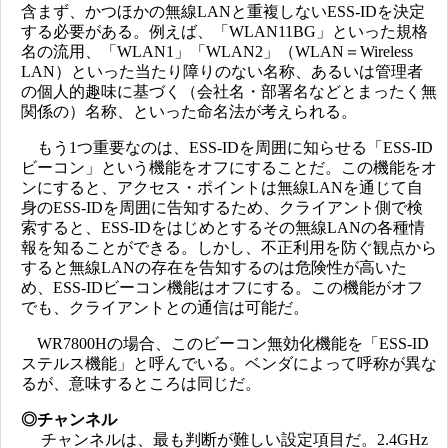
含まず、かつほかの無線LANと重複しないESS-IDを決定
する必要がある。例えば、「WLAN11BG」といった規格
名の流用、「WLAN1」「WLAN2」（WLAN＝Wireless
LAN）といった当たり障りのない名称、あるいは管理者
の個人的趣味に基づく（会社名・部署名などとまったく無
関係の）名称、といった命名法が考えられる。
もう1つ重要なのは、ESS-IDを周囲に知らせる「ESS-ID
ビーコン」という機能をオフにすることだ。この機能をオ
ンにすると、アクセス・ポイントは無線LANを通じて自
身のESS-IDを周囲に告知するため、クライアント側で検
索すると、ESS-IDをはじめとするその無線LANの各種情
報を知ることができる。しかし、不正利用を防ぐ観点から
すると無線LANの存在を告知するのは危険性が高いた
め、ESS-IDビーコン機能はオフにする。この機能がオフ
でも、クライアントとの通信は可能だ。
WR7800Hの場合、このビーコン無効化機能を「ESS-ID
ステルス機能」と呼んでいる。ベンダによって呼称が異な
るが、意味するところは同じだ。
◎チャンネル
チャンネルは、最も判断が難しい設定項目だ。2.4GHz