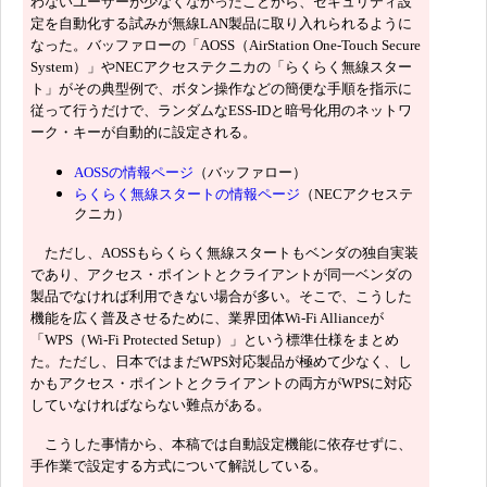
わないユーザーが少なくなかったことから、セキュリティ設
定を自動化する試みが無線LAN製品に取り入れられるように
なった。バッファローの「AOSS（AirStation One-Touch Secure
System）」やNECアクセステクニカの「らくらく無線スター
ト」がその典型例で、ボタン操作などの簡便な手順を指示に
従って行うだけで、ランダムなESS-IDと暗号化用のネットワ
ーク・キーが自動的に設定される。
AOSSの情報ページ
（バッファロー）
らくらく無線スタートの情報ページ
（NECアクセステ
クニカ）
ただし、AOSSもらくらく無線スタートもベンダの独自実装
であり、アクセス・ポイントとクライアントが同一ベンダの
製品でなければ利用できない場合が多い。そこで、こうした
機能を広く普及させるために、業界団体Wi-Fi Allianceが
「WPS（Wi-Fi Protected Setup）」という標準仕様をまとめ
た。ただし、日本ではまだWPS対応製品が極めて少なく、し
かもアクセス・ポイントとクライアントの両方がWPSに対応
していなければならない難点がある。
こうした事情から、本稿では自動設定機能に依存せずに、
手作業で設定する方式について解説している。