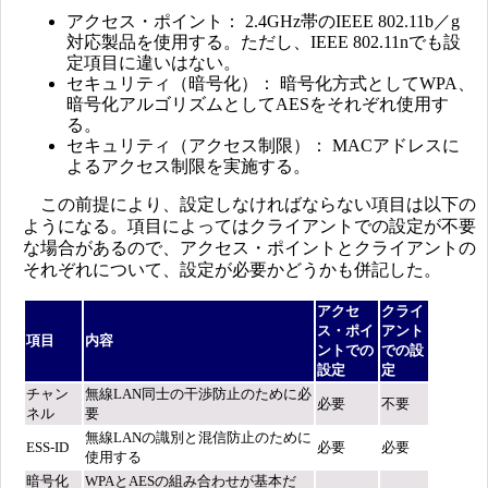
アクセス・ポイント： 2.4GHz帯のIEEE 802.11b／g
対応製品を使用する。ただし、IEEE 802.11nでも設
定項目に違いはない。
セキュリティ（暗号化）： 暗号化方式としてWPA、
暗号化アルゴリズムとしてAESをそれぞれ使用す
る。
セキュリティ（アクセス制限）： MACアドレスに
よるアクセス制限を実施する。
この前提により、設定しなければならない項目は以下の
ようになる。項目によってはクライアントでの設定が不要
な場合があるので、アクセス・ポイントとクライアントの
それぞれについて、設定が必要かどうかも併記した。
アクセ
クライ
ス・ポイ
アント
項目
内容
ントでの
での設
設定
定
チャン
無線LAN同士の干渉防止のために必
必要
不要
ネル
要
無線LANの識別と混信防止のために
ESS-ID
必要
必要
使用する
暗号化
WPAとAESの組み合わせが基本だ