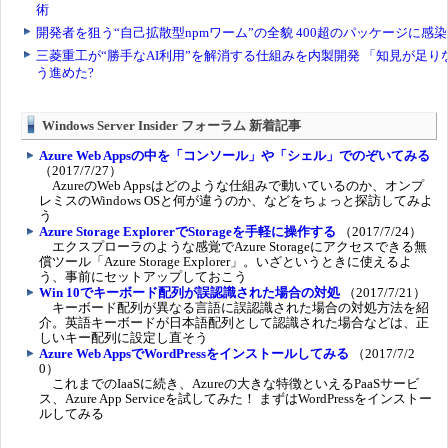
Windows Server Insider フォーラム 新着記事
Azure Web Appsの中を「コンソール」や「シェル」でのぞいてみる
（2017/7/27）
AzureのWeb Appsはどのような仕組みで動いているのか、オンプ
レミスのWindows OSと何が違うのか、などをちょっと探訪してみよ
う
Azure Storage ExplorerでStorageを手軽に操作する
（2017/7/24）
エクスプローラのような感覚でAzure Storageにアクセスできる無
償ツール「Azure Storage Explorer」。いざというときに使えるよ
う、事前にセットアップしておこう
Win 10でキーボード配列が誤認識された場合の対処
（2017/7/21）
キーボード配列が異なる言語に誤認識された場合の対処方法を紹
介。英語キーボードが日本語配列として認識された場合などは、正
しいキー配列に設定し直そう
Azure Web AppsでWordPressをインストールしてみる
（2017/7/2
0）
これまでのIaaSに続き、Azureの大きな特徴といえるPaaSサービ
ス、Azure App Serviceを試してみた！ まずはWordPressをインストー
ルしてみる