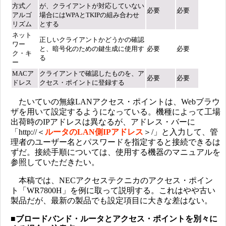
方式／
が、クライアントが対応していない
必要
必要
アルゴ
場合にはWPAとTKIPの組み合わせ
リズム
とする
ネット
正しいクライアントかどうかの確認
ワー
と、暗号化のための鍵生成に使用す
必要
必要
ク・キ
る
ー
MACア
クライアントで確認したものを、ア
必要
必要
ドレス
クセス・ポイントに登録する
たいていの無線LANアクセス・ポイントは、Webブラウ
ザを用いて設定するようになっている。機種によって工場
出荷時のIPアドレスは異なるが、アドレス・バーに
「http://＜
ルータのLAN側IPアドレス
＞/」と入力して、管
理者のユーザー名とパスワードを指定すると接続できるは
ずだ。接続手順については、使用する機器のマニュアルを
参照していただきたい。
本稿では、NECアクセステクニカのアクセス・ポイン
ト「WR7800H」を例に取って説明する。これはやや古い
製品だが、最新の製品でも設定項目に大きな差はない。
■ブロードバンド・ルータとアクセス・ポイントを別々に