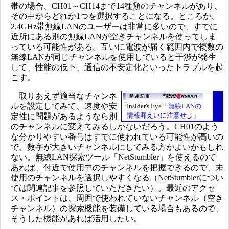
帯の場合、CH01～CH14まで14種類のチャンネルがあり、
その中からどれか1つを選択することになる。ところが、
2.4GHz帯無線LANのユーザーは非常に多いので、すでに
近所にある別の無線LANが空きチャンネルを使ってしま
っている可能性がある。互いに電波が届く範囲内で複数の
無線LANが同じチャンネルを使用していると干渉が発生
して、性能の低下、通信の不安定化といったトラブルを起
こす。
取りあえず適当なチャンネ
ルを設定してみて、速度や安
Insider's Eye「
無線LANの
情報漏えいに注意せよ
」
定性に問題があるようなら別
のチャンネルに変えてみるしかないだろう。CH01のよう
な分かりやすい番号はすでに使われている可能性が高いの
で、数字が大きいチャンネルにしてみる方がよいかもしれ
ない。無線LAN探索ツール「NetStumbler」を使えるので
あれば、付近で使用中のチャンネルを把握できるので、未
使用のチャンネルを選択しやすくなる（NetStumblerについ
ては関連記事を参照していただきたい）。最近のアクセ
ス・ポイントは、周囲で使われていないチャンネル（空き
チャンネル）の探索機能を装備している場合もあるので、
そうした機能があれば活用したい。