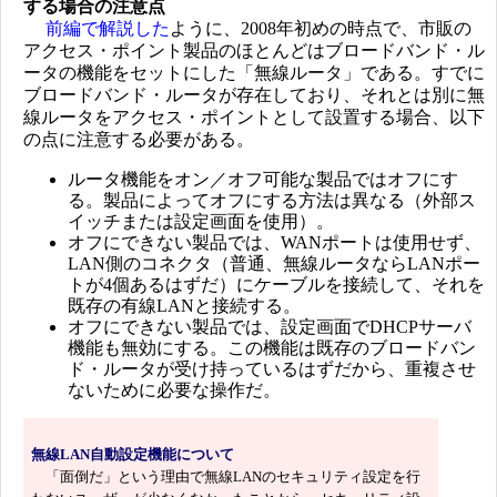
する場合の注意点
前編で解説した
ように、2008年初めの時点で、市販の
アクセス・ポイント製品のほとんどはブロードバンド・ル
ータの機能をセットにした「無線ルータ」である。すでに
ブロードバンド・ルータが存在しており、それとは別に無
線ルータをアクセス・ポイントとして設置する場合、以下
の点に注意する必要がある。
ルータ機能をオン／オフ可能な製品ではオフにす
る。製品によってオフにする方法は異なる（外部ス
イッチまたは設定画面を使用）。
オフにできない製品では、WANポートは使用せず、
LAN側のコネクタ（普通、無線ルータならLANポー
トが4個あるはずだ）にケーブルを接続して、それを
既存の有線LANと接続する。
オフにできない製品では、設定画面でDHCPサーバ
機能も無効にする。この機能は既存のブロードバン
ド・ルータが受け持っているはずだから、重複させ
ないために必要な操作だ。
無線LAN自動設定機能について
「面倒だ」という理由で無線LANのセキュリティ設定を行