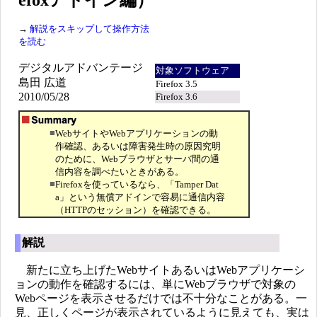
efoxアドイン編）
→
解説をスキップして操作方法
を読む
デジタルアドバンテージ
対象ソフトウェア
島田 広道
Firefox 3.5
2010/05/28
Firefox 3.6
■
WebサイトやWebアプリケーションの動
作確認、あるいは障害発生時の原因究明
のために、Webブラウザとサーバ間の通
信内容を調べたいときがある。
■
Firefoxを使っているなら、「Tamper Dat
a」という無償アドインで容易に通信内容
（HTTPのセッション）を確認できる。
解説
新たに立ち上げたWebサイトあるいはWebアプリケーシ
ョンの動作を確認するには、単にWebブラウザで対象の
Webページを表示させるだけでは不十分なことがある。一
見、正しくページが表示されているように見えても、実は