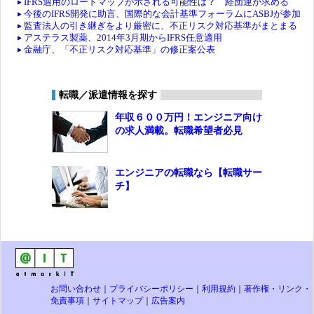
IFRS適用のロードマップが示される可能性は？ 経団連が求める
今後のIFRS開発に助言、国際的な会計基準フォーラムにASBJが参加
監査法人の引き継ぎをより厳密に、不正リスク対応基準がまとまる
アステラス製薬、2014年3月期からIFRS任意適用
金融庁、「不正リスク対応基準」の修正案公表
転職／派遣情報を探す
年収６００万円！エンジニア向け
の求人満載。転職希望者必見
エンジニアの転職なら【転職サー
チ】
お問い合わせ
｜
プライバシーポリシー
｜
利用規約
｜
著作権・リンク・
免責事項
｜
サイトマップ
｜
広告案内