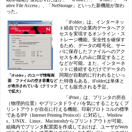
ative File Access」、「NetStorage」といった新機能が加わ
った。
「iFolder」は、インターネッ
ト経由での企業内データへアク
セスを実現するオンライン・ス
トレージ機能。安全性を確保す
るため、データの暗号化、サー
バに保存したファイルへのアク
セスを本人のみに限定すること
などが可能。また、インターネ
ットに接続するだけでデータの
同期が自動的に行われるといっ
「iFolder」のユーザ情報画
面 ファイルの空き容量など
た特徴もある。iFolderは単体と
が表示されている（クリック
しても販売される予定。
で拡大）
「iPrint」は、プリンタの所在
（物理的位置）やプリンタドライバを気にすることなくプ
リントアウトが自在に行える機能。印刷プロトコルの標準
であるIPP（Internet Printing Protocol）に対応し、Window
s、UNIX、Linux、Macintoshからプリントアウトが可能。
組織内でプリンタ配置図を作成しておけば、ユーザがWeb