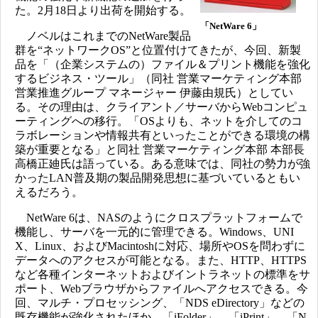
た。2月18日より出荷を開始する。
「NetWare 6」
ノベルはこれまでのNetWare製品
群を“ネットワークOS”と位置付けてきたが、今回、新製
品を「（企業システムの）ファイル＆プリント機能を強化
するビジネス・ツール」（同社 営業マーケティング本部
営業推進グループ マネージャー 伊藤由規氏）としてい
る。その理由は、クライアント／サーバからWebコンピュ
ーティングへの移行。「OSよりも、ネットを介してのコ
ラボレーションや情報共有といったことができる環境の構
築が重要となる」と同社 営業マーケティング本部 本部長
高橋正廸氏は語っている。ある意味では、同社の勢力が強
かったLAN普及期の製品開発思想に基づいているともい
えるだろう。
NetWare 6は、NASのようにクロスプラットフォームで
機能し、サーバを一元的に管理できる。Windows、UNI
X、Linux、およびMacintoshに対応、場所やOSを問わずに
データへのアクセスが可能となる。また、HTTP、HTTPS
など各種インターネットおよびイントラネットの標準をサ
ポート、Webブラウザからファイルへアクセスできる。今
回、マルチ・プロセッシング、「NDS eDirectory」などの
既存機能が強化されたほか、「iFolder」、「iPrint」、「N