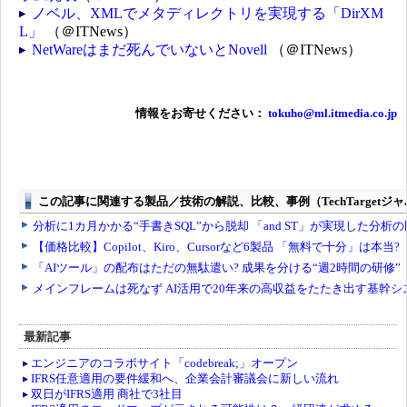
ノベル、XMLでメタディレクトリを実現する「DirXM
L」
（＠ITNews）
NetWareはまだ死んでいないとNovell
（＠ITNews）
情報をお寄せください：
tokuho@ml.itmedia.co.jp
最新記事
エンジニアのコラボサイト「codebreak;」オープン
IFRS任意適用の要件緩和へ、企業会計審議会に新しい流れ
双日がIFRS適用 商社で3社目