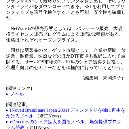
ブラウザを介して最寄りのプリンタを探し出し、そのプリ
ンタドライバをダウンロードできる。SSLを利用してプリ
ンタジョブを暗号化通信することも可能、安全性も確保し
た。
NetWare 6の販売形態としては、パッケージ販売、大規
模ライセンス販売プログラムによる販売の2種類がある。
価格はそれぞれオープンプライス。
同社は新製品のターゲット市場として、企業や新聞・放
送業、製造業、医療などのほかDTP市場も視野に入れて展
開する。サーバOS市場の7～10％のシェア獲得を目指し、
代理店向けのセミナーなどを積極的に行っていくという。
（編集局 末岡洋子）
[関連リンク]
ノベル
[関連記事]
[Novell BrainShare Japan 2001] ディレクトリを軸に再生を
かけるノベル
（＠ITNews）
eDirectoryのシェア拡大を図るノベル、無償提供プログ
ラム発表
（＠ITNews）