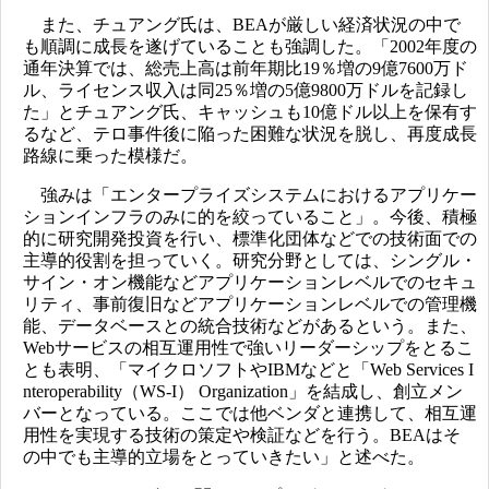
また、チュアング氏は、BEAが厳しい経済状況の中で
も順調に成長を遂げていることも強調した。「2002年度の
通年決算では、総売上高は前年期比19％増の9億7600万ド
ル、ライセンス収入は同25％増の5億9800万ドルを記録し
た」とチュアング氏、キャッシュも10億ドル以上を保有す
るなど、テロ事件後に陥った困難な状況を脱し、再度成長
路線に乗った模様だ。
強みは「エンタープライズシステムにおけるアプリケー
ションインフラのみに的を絞っていること」。今後、積極
的に研究開発投資を行い、標準化団体などでの技術面での
主導的役割を担っていく。研究分野としては、シングル・
サイン・オン機能などアプリケーションレベルでのセキュ
リティ、事前復旧などアプリケーションレベルでの管理機
能、データベースとの統合技術などがあるという。また、
Webサービスの相互運用性で強いリーダーシップをとるこ
とも表明、「マイクロソフトやIBMなどと「Web Services I
nteroperability（WS-I） Organization」を結成し、創立メン
バーとなっている。ここでは他ベンダと連携して、相互運
用性を実現する技術の策定や検証などを行う。BEAはそ
の中でも主導的立場をとっていきたい」と述べた。