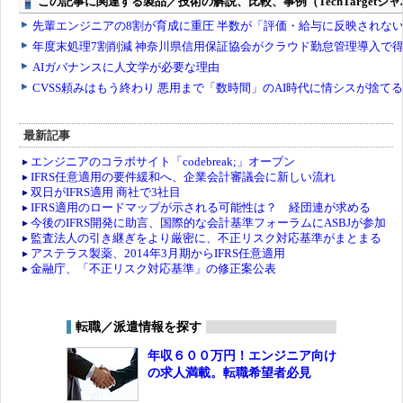
最新記事
エンジニアのコラボサイト「codebreak;」オープン
IFRS任意適用の要件緩和へ、企業会計審議会に新しい流れ
双日がIFRS適用 商社で3社目
IFRS適用のロードマップが示される可能性は？ 経団連が求める
今後のIFRS開発に助言、国際的な会計基準フォーラムにASBJが参加
監査法人の引き継ぎをより厳密に、不正リスク対応基準がまとまる
アステラス製薬、2014年3月期からIFRS任意適用
金融庁、「不正リスク対応基準」の修正案公表
転職／派遣情報を探す
年収６００万円！エンジニア向け
の求人満載。転職希望者必見