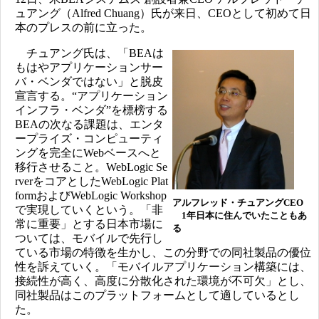
ュアング（Alfred Chuang）氏が来日、CEOとして初めて日
本のプレスの前に立った。
チュアング氏は、「BEAは
もはやアプリケーションサー
バ・ベンダではない」と脱皮
宣言する。“アプリケーション
インフラ・ベンダ”を標榜する
BEAの次なる課題は、エンタ
ープライズ・コンピューティ
ングを完全にWebベースへと
移行させること。WebLogic Se
rverをコアとしたWebLogic Plat
formおよびWebLogic Workshop
アルフレッド・チュアングCEO
で実現していくという。「非
1年日本に住んでいたこともあ
常に重要」とする日本市場に
る
ついては、モバイルで先行し
ている市場の特徴を生かし、この分野での同社製品の優位
性を訴えていく。「モバイルアプリケーション構築には、
接続性が高く、高度に分散化された環境が不可欠」とし、
同社製品はこのプラットフォームとして適しているとし
た。