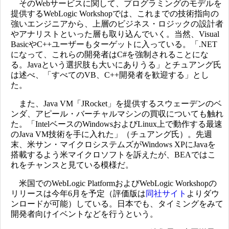
そのWebサービスに関して、プログラミングのモデルを
提供するWebLogic Workshopでは、これまでの技術指向の
強いエンジニアから、上層のビジネス・ロジックの設計者
やアナリストといった層も取り込んでいく。当然、Visual
BasicやC++ユーザーもターゲットに入っている。「.NET
になって、これらの開発者はC#を強制されることにな
る。Javaという選択肢も大いにありうる」とチュアング氏
は述べ、「すべてのVB、C++開発者を歓迎する」とし
た。
また、Java VM「JRocket」を提供するスウェーデンのベ
ンダ、アピール・バーチャルマシンの買収についても触れ
た。「IntelベースのWindowsおよびLinux上で動作する最速
のJava VM技術を手に入れた」（チュアング氏）。先週
末、米サン・マイクロシステムズがWindows XPにJavaを
搭載するよう米マイクロソフトを訴えたが、BEAではこ
れをチャンスと見ている模様だ。
米国でのWebLogic PlatformおよびWebLogic Workshopの
リリースは今年6月を予定（評価版は
同社サイト
よりダウ
ンロードが可能）している。日本でも、タイミングをみて
開発者向けイベントなどを行うという。