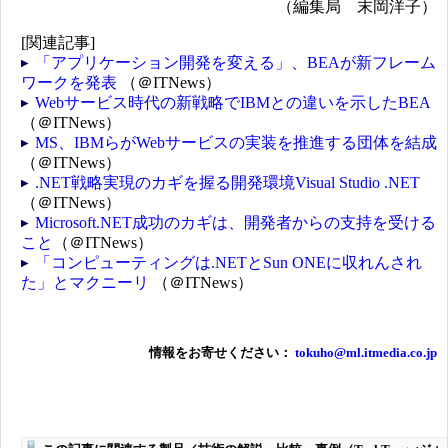
（編集局 末岡洋子）
[関連記事]
「アプリケーション開発を変える」、BEAが新フレーム
ワークを発表
（＠ITNews）
Webサービス時代の新戦略でIBMとの違いを示したBEA
（＠ITNews）
MS、IBMらがWebサービスの実装を推進する団体を結成
（＠ITNews）
.NET戦略実現のカギを握る開発環境Visual Studio .NET
（＠ITNews）
Microsoft.NET成功のカギは、開発者からの支持を受ける
こと
（＠ITNews）
「コンピューティングは.NETとSun ONEに収れんされ
た」とマクニーリ
（＠ITNews）
情報をお寄せください：
tokuho@ml.itmedia.co.jp