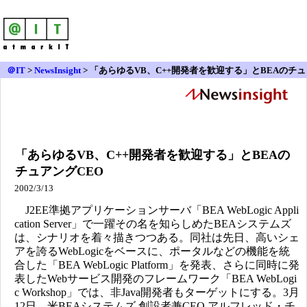
＠IT
>
NewsInsight
>
「あらゆるVB、C++開発者を歓迎する」とBEAのチュ
アングCEO
「あらゆるVB、C++開発者を歓迎する」とBEAの
チュアングCEO
2002/3/13
J2EE準拠アプリケーションサーバ「BEA WebLogic Appli
cation Server」で一躍その名を知らしめたBEAシステムズ
は、シナリオを着々描きつつある。同社は先日、高いシェ
アを誇るWebLogicをベースに、ポータルなどの機能を統
合した「BEA WebLogic Platform」を発表、さらに同時に発
表したWebサービス開発のフレームワーク「BEA WebLogi
c Workshop」では、非Java開発者もターゲットにする。3月
12日、米BEAシステムズ 創設者兼CEO アルフレッド・チ