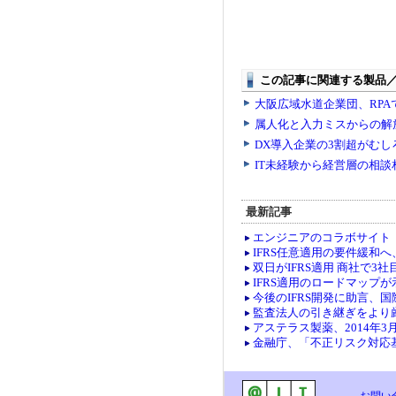
最新記事
エンジニアのコラボサイト「co
IFRS任意適用の要件緩和
双日がIFRS適用 商社で3社
IFRS適用のロードマップ
今後のIFRS開発に助言、
監査法人の引き継ぎをより
アステラス製薬、2014年3
金融庁、「不正リスク対応