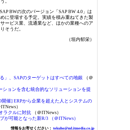
いう。
P BWの次のバージョン「SAP BW 4.0」は
初めに登場する予定。実績を積み重ねてきた製
やサービス業、流通業など、ほかの業種へのア
なりそうだ。
（垣内郁栄）
る」、SAPのターゲットはすべての地銀
（＠
財務オペレーションを含む統合的なソリューションを提
）
 TOKYO開催] ERPから企業を超えた人とシステムの
ITNews）
、オラクルに対抗
（＠ITNews）
が可能となった新R/3 （＠ITNews）
情報をお寄せください：
tokuho@ml.itmedia.co.jp