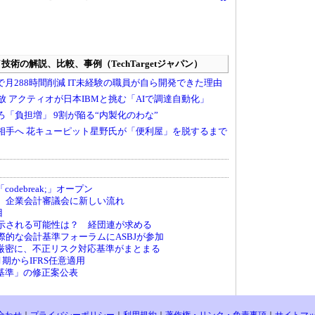
debreak;」オープン
へ、企業会計審議会に新しい流れ
目
が示される可能性は？ 経団連が求める
国際的な会計基準フォーラムにASBJが参加
厳密に、不正リスク対応基準がまとまる
月期からIFRS任意適用
基準」の修正案公表