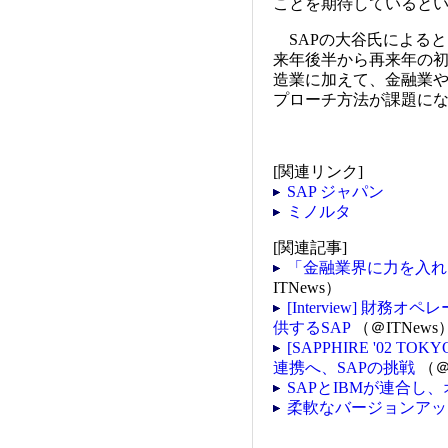
ことを期待していると
SAPの大谷氏によるとSA
来年後半から再来年の
造業に加えて、金融業
プローチ方法が課題に
[関連リンク]
SAP ジャパン
ミノルタ
[関連記事]
「金融業界に力を入れ
ITNews）
[Interview] 
供するSAP
（＠ITNews
[SAPPHIRE '02
連携へ、SAPの挑戦
（＠
SAPとIBMが連合し
柔軟なバージョンアップ