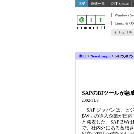
TOP
連載一覧
＠IT Special
Windows Se
Linux ＆ O
セキュリテ
＠IT
>
NewsInsight
>
SAPのB
SAPのBIツールが
2002/11/8
SAP ジャパンは、ビジ
BW」の導入企業が国内で
と発表した。SAP BWは
で、社内外にある蓄積
役立つ有用な情報やレポ