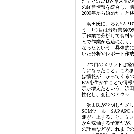
た」とSAP BW導入
の経営情報を統合し、情
2000年から始めた」と
浜田氏によるとSAP 
う。1つ目は分析業務の
手作業で分析して資料や
とで作業が迅速になり
なったという。具体的に
いた分析やレポート作成
2つ目のメリットは経
うになったこと。これ
は情報が上がってくるの
BWを生かすことで情報
示が増えたという。浜
性化し、会社のアクシ
浜田氏が説明したメリ
SCMツール「SAP AP
測が向上すること。ミノル
から稼働する予定だが
の計画などがこれまで