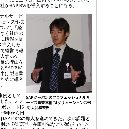
1社がSAP BWを導入することになる。
ナルサービ
ションズ部長
について「経
でなく社内の
ーに情報を提
を導入した
して経営情報
導入するケー
成長の理由を
SAP BW
大半は製造業
るために導入
う。
入事例として
SAP ジャパンのプロフェッショナルサ
介した。ミノ
ービス事業本部 BIソリューションズ部
ポレートIS
長 大谷泰宏氏
996年から日
SAP R/3の導入を進めてきた。次の課題と
業別の収益管理、在庫削減などが挙がってい