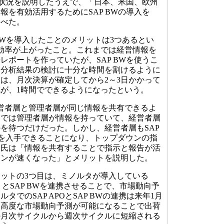
前の状況を説明したうえで、「日本、米国、欧州
報を有効活用するためにSAP BWの導入を
述べた。
BWを導入したことのメリットは3つあるとい
効率が上がったこと。これまでは経営情報を
レポートを作っていたが、SAP BWを使うこ
、分析結果の検討に十分な時間を割けるように
は、月次決算が確定してから2～3日かかって
が、1時間でできるようになったという。
営者層と管理者層が同じ情報を共有できるよ
までは管理者層が情報を持っていて、経営者層
を待つだけだった。しかし、経営者層もSAP
を入手できることになり、トップダウンの指
田氏は「情報を共有することで指示と報告が活
ョンが速くなった」とメリットを説明した。
ットの3つ目は、ミノルタが導入している
O」とSAP BWを連携させることで、市場動向予
タでのSAP APOとSAP BWの連携は来年1月
、高度な市場動向予測が可能になることで出荷
の月次サイクルから週次サイクルに短縮される