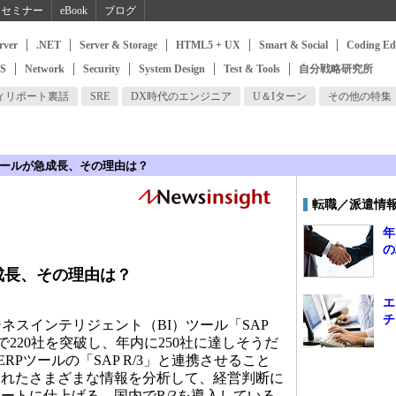
セミナー
eBook
ブログ
rver
.NET
Server & Storage
HTML5 + UX
Smart & Social
Coding Ed
SS
Network
Security
System Design
Test & Tools
自分戦略研究所
ィリポート裏話
SRE
DX時代のエンジニア
U＆Iターン
その他の特集
Iツールが急成長、その理由は？
転職／派遣情
年
の
急成長、その理由は？
エ
チ
ネスインテリジェント（BI）ツール「SAP
220社を突破し、年内に250社に達しそうだ
ERPツールの「SAP R/3」と連携させること
されたさまざまな情報を分析して、経営判断に
ートに仕上げる。国内でR/3を導入している