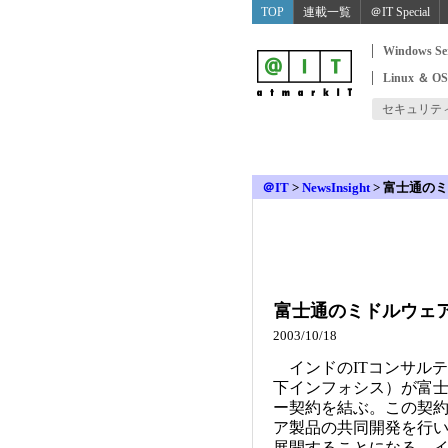
TOP
連載一覧
＠IT Special
Windows Se
Linux ＆ O
セキュリテ
＠IT
>
NewsInsight
>
富士通のミ
富士通のミドルウェ
2003/10/18
インドのITコンサル
下インフォシス）が富
ー契約を結ぶ。この契
ア製品の共同開発を行
展開することになる。