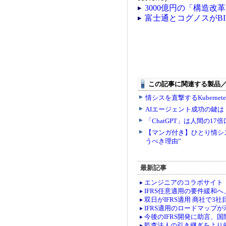
3000億円の「構造
富士通とコグノスがB
最新記事
エンジニアのコラボサイト「co
IFRS任意適用の要件緩和
双日がIFRS適用 商社で3社
IFRS適用のロードマップ
今後のIFRS開発に助言、
監査法人の引き継ぎをより