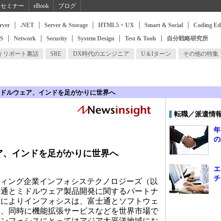
セミナー
eBook
ブログ
rver
.NET
Server & Storage
HTML5 + UX
Smart & Social
Coding Ed
SS
Network
Security
System Design
Test & Tools
自分戦略研究所
ィリポート裏話
SRE
DX時代のエンジニア
U＆Iターン
その他の特集
ドルウェア、インドを足がかりに世界へ
転職／派遣情
年
の
ア、インドを足がかりに世界へ
エ
チ
ティング企業インフォシステクノロジーズ（以
士通とミドルウェア製品開発に関するパートナ
約によりインフォシスは、富士通とソフトウェ
い、同時に機能拡張サービスなどを世界市場で
インフォシスにとってはアジア太平洋地域にお