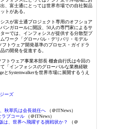
進出、富士通にとっては世界市場での自社製品
リットがある。
シスが富士通プロジェクト専用のオフショア
バンガロールに開設、50人の専門家によるサ
ンターでは、インフォシスが提供する分散型プ
ームワーク「グローバル・デリバリ・モデル
ソフトウェア開発基準のプロセス・ガイドラ
製品の開発を促進する。
フトウェア事業本部長 棚倉由行氏は今回の
いて「インフォシスのグローバルな業務経験
ageとSystemwalkerを世界市場に展開するうえ
。
ジーズ
、秋草氏は会長就任へ
（＠ITNews）
烈なラブコール
（＠ITNews）
ge最新版は、世界へ飛躍する挑戦状か？
（＠