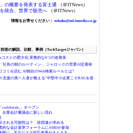
改革」の概要を発表する富士通
（＠ITNews）
Iを統合、世界で販売へ
（＠ITNews）
情報をお寄せください：
tokuho@ml.itmedia.co.jp
debreak;」オープン
へ、企業会計審議会に新しい流れ
目
が示される可能性は？ 経団連が求める
国際的な会計基準フォーラムにASBJが参加
厳密に、不正リスク対応基準がまとまる