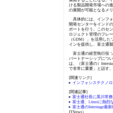
ける製品開発市場への
の展開が可能となるメ
具体的には、インフォ
開発センターをインドの
ポートを行う。このセ
ロジェクト管理のフレ
（GDM）」を活用した
インを提供し、富士通
富士通の経営執行役 ソ
パートナーシップにつ
は、（富士通の）Interst
で非常に重要」と話す
[関連リンク]
インフォシステクノロ
[関連記事]
富士通社長に黒川常務
富士通、Linuxに熱
富士通のIntersta
ITNews）