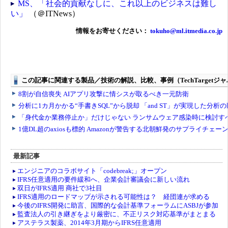
MS、「社会的貢献なしに、これ以上のビジネスは難し
い」
（＠ITNews）
情報をお寄せください：
tokuho@ml.itmedia.co.jp
最新記事
エンジニアのコラボサイト「codebreak;」オープン
IFRS任意適用の要件緩和へ、企業会計審議会に新しい流れ
双日がIFRS適用 商社で3社目
IFRS適用のロードマップが示される可能性は？ 経団連が求める
今後のIFRS開発に助言、国際的な会計基準フォーラムにASBJが参加
監査法人の引き継ぎをより厳密に、不正リスク対応基準がまとまる
アステラス製薬、2014年3月期からIFRS任意適用