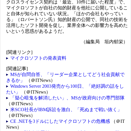
クロスライセンス契約は「最近、10件に届いた程度」で、
マイクロソフトが自社の知的財産を他社に公開しているこ
と自体が知られていない状況。「ほかの会社もやってい
る」（ロバートソン氏）知的財産の公開で、同社の技術を
活用したソフト開発を促し、業界全体への影響力を高めた
いという思惑があるようだ。
（編集局 垣内郁栄）
[関連リンク]
マイクロソフトの発表資料
[関連記事]
MSが自問自答、「リーダー企業としてどう社会貢献で
きるか」
（＠ITNews）
Windows Server 2003発売から100日、「絶好調の話をし
たい」
（＠ITNews）
「疑心暗鬼を解消したい」、MSが政府向けの専門部隊
（＠ITNews）
米SCO社長がIBM訴訟を激白、「死ぬまで戦い抜く」
（＠ITNews）
CE .NETを3ドルにしたマイクロソフトの危機感
（＠IT
News）