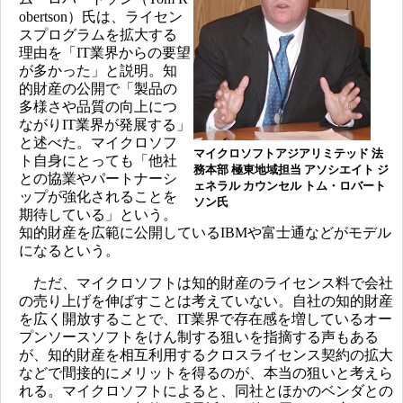
obertson）氏は、ライセン
スプログラムを拡大する
理由を「IT業界からの要望
が多かった」と説明。知
的財産の公開で「製品の
多様さや品質の向上につ
ながりIT業界が発展する」
と述べた。マイクロソフ
マイクロソフトアジアリミテッド 法
ト自身にとっても「他社
務本部 極東地域担当 アソシエイト ジ
との協業やパートナーシ
ェネラル カウンセル トム・ロバート
ップが強化されることを
ソン氏
期待している」という。
知的財産を広範に公開しているIBMや富士通などがモデル
になるという。
ただ、マイクロソフトは知的財産のライセンス料で会社
の売り上げを伸ばすことは考えていない。自社の知的財産
を広く開放することで、IT業界で存在感を増しているオー
プンソースソフトをけん制する狙いを指摘する声もある
が、知的財産を相互利用するクロスライセンス契約の拡大
などで間接的にメリットを得るのが、本当の狙いと考えら
れる。マイクロソフトによると、同社とほかのベンダとの