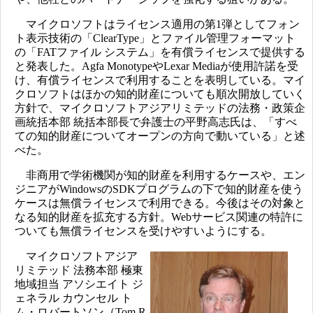
マイクロソフトはライセンス適用の第1弾としてフォン
ト表示技術の「ClearType」とファイル管理フォーマット
の「FATファイル システム」を有償ライセンスで提供する
と発表した。Agfa MonotypeやLexar Mediaが使用許諾を受
け、有償ライセンスで利用することを表明している。マイ
クロソフトはほかの知的財産についても順次開放していく
方針で、マイクロソフトアジアリミテッドの法務・政策企
画統括本部 統括本部長で弁護士の平野高志氏は、「すべ
ての知的財産についてオープンの方向で動いている」と述
べた。
非商用で学術機関が知的財産を利用するケースや、エン
ジニアがWindowsのSDKプログラムの下で知的財産を使う
ケースは無償ライセンスで利用できる。今後はその対象と
なる知的財産を拡充する方針。Webサービス関連の特許に
ついても無償ライセンスを受けやすいようにする。
マイクロソフトアジア
リミテッド 法務本部 極東
地域担当 アソシエイト ジ
ェネラル カウンセル ト
ム・ロバートソン（Tom R