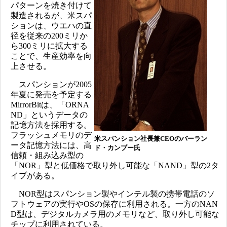
パターンを焼き付けて
製造されるが、米スパ
ションは、ウエハの直
径を従来の200ミリか
ら300ミリに拡大する
ことで、生産効率を向
上させる。
スパンションが2005
年夏に発売を予定する
MirrorBitは、「ORNA
ND」というデータの
記憶方法を採用する。
フラッシュメモリのデ
米スパンション社長兼CEOのバーラン
ータ記憶方法には、高
ド・カンブー氏
信頼・組み込み型の
「NOR」型と低価格で取り外し可能な「NAND」型の2タ
イプがある。
NOR型はスパンション製やインテル製の携帯電話のソ
フトウェアの実行やOSの保存に利用される。一方のNAN
D型は、デジタルカメラ用のメモリなど、取り外し可能な
チップに利用されている。