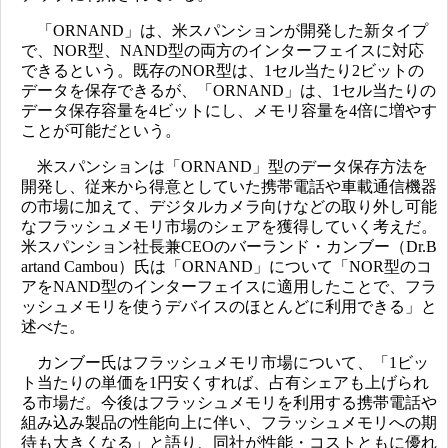
「ORNAND」は、米スパンションが開発した新タイプ
で、NOR型、NAND型の両方のインターフェイスに対応
できるという。既存のNOR型は、1セル当たり2ビットの
データを保存できるが、「ORNAND」は、1セル当たりの
データ保存容量を4ビットにし、メモリ容量を4倍に増やす
ことが可能だという。
米スパンションは「ORNAND」型のデータ保存方法を
開発し、従来から得意としていた携帯電話や車載通信機器
の市場に加えて、デジタルカメラ向けなどの取り外し可能
なフラッシュメモリ市場のシェアを獲得していく考えだ。
米スパンション社長兼CEOのバーランド・カンブー（Dr.B
artand Cambou）氏は「ORNAND」について「NOR型のコ
アをNAND型のインターフェイスに適用したことで、フラ
ッシュメモリを使うデバイスのほとんどに利用できる」と
述べた。
カンブー氏はフラッシュメモリ市場について、「1ビッ
ト当たりの単価を1円安くすれば、占有シェアも上げられ
る市場だ。今後はフラッシュメモリを利用する携帯電話や
組み込み製品の性能向上に伴い、フラッシュメモリへの期
待も大きくなる」と語り、同社が性能・コストともに優れ