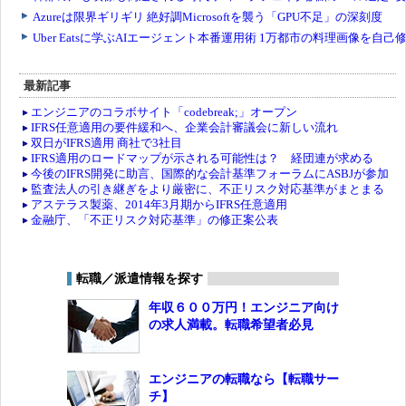
最新記事
エンジニアのコラボサイト「codebreak;」オープン
IFRS任意適用の要件緩和へ、企業会計審議会に新しい流れ
双日がIFRS適用 商社で3社目
IFRS適用のロードマップが示される可能性は？ 経団連が求める
今後のIFRS開発に助言、国際的な会計基準フォーラムにASBJが参加
監査法人の引き継ぎをより厳密に、不正リスク対応基準がまとまる
アステラス製薬、2014年3月期からIFRS任意適用
金融庁、「不正リスク対応基準」の修正案公表
転職／派遣情報を探す
年収６００万円！エンジニア向け
の求人満載。転職希望者必見
エンジニアの転職なら【転職サー
チ】