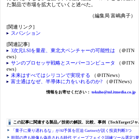
た製品で市場を拡大していくと述べた。
（編集局 富嶋典子）
[関連リンク]
スパンション
[関連記事]
3次元LSIを量産、東北大ベンチャーの可能性は
（＠ITN
ews）
サンのプロセッサ戦略とスーパーコンピュータ
（＠ITN
ews）
未来はすべてはシリコンで実現する
（＠ITNews）
富士通はなぜ、半導体に力をいれるのか?
（＠ITNews）
情報をお寄せください：
tokuho@ml.itmedia.co.jp