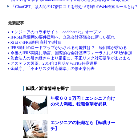
最新記事
エンジニアのコラボサイト「codebreak;」オープン
IFRS任意適用の要件緩和へ、企業会計審議会に新しい流れ
双日がIFRS適用 商社で3社目
IFRS適用のロードマップが示される可能性は？ 経団連が求める
今後のIFRS開発に助言、国際的な会計基準フォーラムにASBJが参加
監査法人の引き継ぎをより厳密に、不正リスク対応基準がまとまる
アステラス製薬、2014年3月期からIFRS任意適用
金融庁、「不正リスク対応基準」の修正案公表
転職／派遣情報を探す
年収６００万円！エンジニア向け
の求人満載。転職希望者必見
エンジニアの転職なら【転職サー
チ】