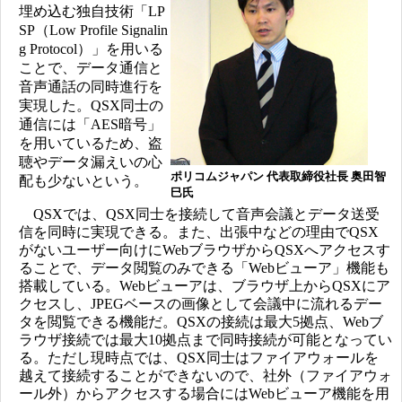
埋め込む独自技術「LP
SP（Low Profile Signalin
g Protocol）」を用いる
ことで、データ通信と
音声通話の同時進行を
実現した。QSX同士の
通信には「AES暗号」
を用いているため、盗
聴やデータ漏えいの心
ポリコムジャパン 代表取締役社長 奥田智
配も少ないという。
巳氏
QSXでは、QSX同士を接続して音声会議とデータ送受
信を同時に実現できる。また、出張中などの理由でQSX
がないユーザー向けにWebブラウザからQSXへアクセスす
ることで、データ閲覧のみできる「Webビューア」機能も
搭載している。Webビューアは、ブラウザ上からQSXにア
クセスし、JPEGベースの画像として会議中に流れるデー
タを閲覧できる機能だ。QSXの接続は最大5拠点、Webブ
ラウザ接続では最大10拠点まで同時接続が可能となってい
る。ただし現時点では、QSX同士はファイアウォールを
越えて接続することができないので、社外（ファイアウォ
ール外）からアクセスする場合にはWebビューア機能を用