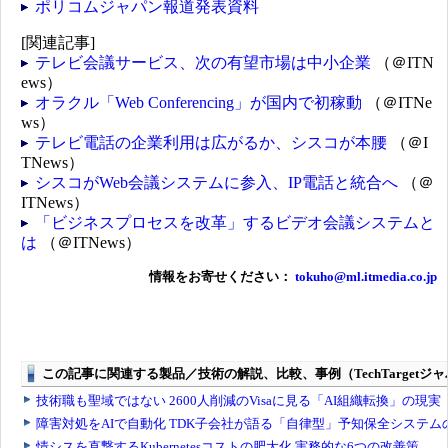
ポリコムジャパン報道発表資料
[関連記事]
テレビ会議サービス、次の有望市場は中小企業
（＠ITN
ews）
オラクル「Web Conferencing」が国内で初稼動
（＠ITNe
ws）
テレビ電話の企業利用は広がるか、シスコが本腰
（＠I
TNews）
シスコがWeb会議システムに参入、IP電話と統合へ
（＠
ITNews）
「ビジネスプロセスを改革」するビデオ会議システムと
は
（＠ITNews）
情報をお寄せください：
tokuho@ml.itmedia.co.jp