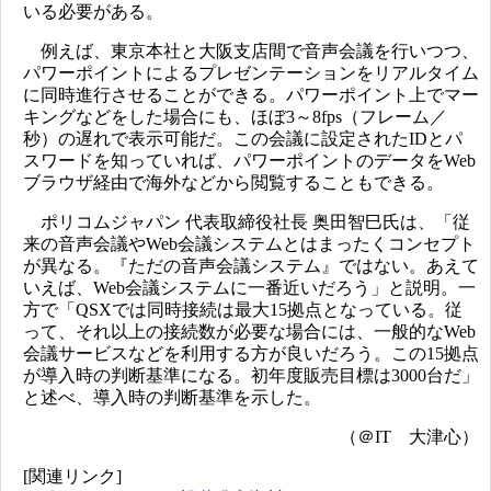
いる必要がある。
例えば、東京本社と大阪支店間で音声会議を行いつつ、
パワーポイントによるプレゼンテーションをリアルタイム
に同時進行させることができる。パワーポイント上でマー
キングなどをした場合にも、ほぼ3～8fps（フレーム／
秒）の遅れで表示可能だ。この会議に設定されたIDとパ
スワードを知っていれば、パワーポイントのデータをWeb
ブラウザ経由で海外などから閲覧することもできる。
ポリコムジャパン 代表取締役社長 奥田智巳氏は、「従
来の音声会議やWeb会議システムとはまったくコンセプト
が異なる。『ただの音声会議システム』ではない。あえて
いえば、Web会議システムに一番近いだろう」と説明。一
方で「QSXでは同時接続は最大15拠点となっている。従
って、それ以上の接続数が必要な場合には、一般的なWeb
会議サービスなどを利用する方が良いだろう。この15拠点
が導入時の判断基準になる。初年度販売目標は3000台だ」
と述べ、導入時の判断基準を示した。
（＠IT 大津心）
[関連リンク]