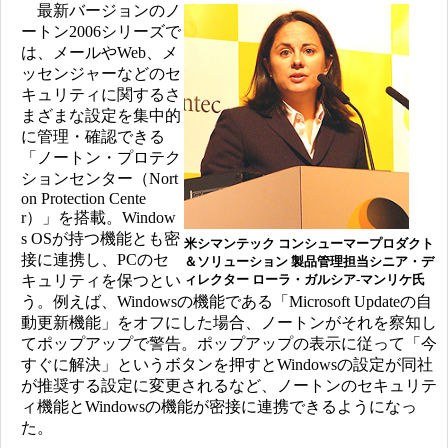
最新バージョンのノ
ートン2006シリーズで
は、メールやWeb、メ
ッセンジャーなどのセ
キュリティに関するさ
まざまな設定を集中的
に管理・確認できる
「ノートン・プロテク
ションセンター（Nort
on Protection Cente
r）」を搭載。Window
s OSが持つ機能とも密
米シマンテック コンシューマープロダクト
接に連携し、PCのセ
＆ソリューション 製品管理担当シニア・デ
キュリティを保つとい
ィレクター ローラ・ガルシア-マンリケ氏
う。例えば、Windowsの機能である「Microsoft Updateの自
動更新機能」をオフにした場合、ノートンがそれを察知し
てポップアップで警告。ポップアップの表示に従って「今
すぐに解決」というボタンを押すとWindowsの設定が同社
が推奨する設定に変更されるなど、ノートンのセキュリテ
ィ機能とWindowsの機能が密接に連携できるようになっ
た。