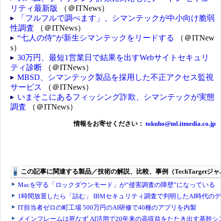
リティ最新版
（＠ITNews）
「フルフルで調べます」、シマンテックが中小向け脆弱
性調査
（＠ITNews）
“七人の侍”が新生シマンテックをリードする
（＠ITNew
s）
30万円、最短1営業日で結果を出すWebサイトセキュリ
ティ診断
（＠ITNews）
MBSD、シマンテック製品を採用した不正アクセス監視
サービス
（＠ITNews）
いまそこにあるフィッシング詐欺、シマンテックが実態
調査
（＠ITNews）
情報をお寄せください：
tokuho@ml.itmedia.co.jp