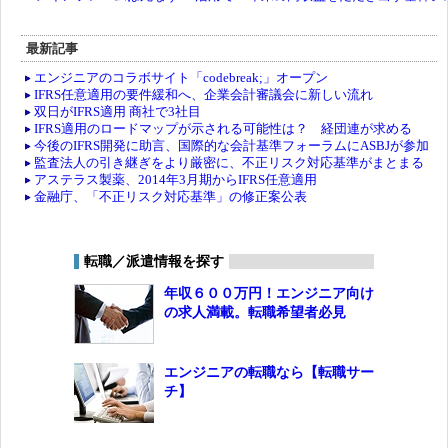
最新記事
エンジニアのコラボサイト「codebreak;」オープン
IFRS任意適用の要件緩和へ、企業会計審議会に新しい流れ
双日がIFRS適用 商社で3社目
IFRS適用のロードマップが示される可能性は？ 経団連が求める
今後のIFRS開発に助言、国際的な会計基準フォーラムにASBJが参加
監査法人の引き継ぎをより厳密に、不正リスク対応基準がまとまる
アステラス製薬、2014年3月期からIFRS任意適用
金融庁、「不正リスク対応基準」の修正案公表
転職／派遣情報を探す
年収６００万円！エンジニア向け
の求人満載。転職希望者必見
エンジニアの転職なら【転職サー
チ】