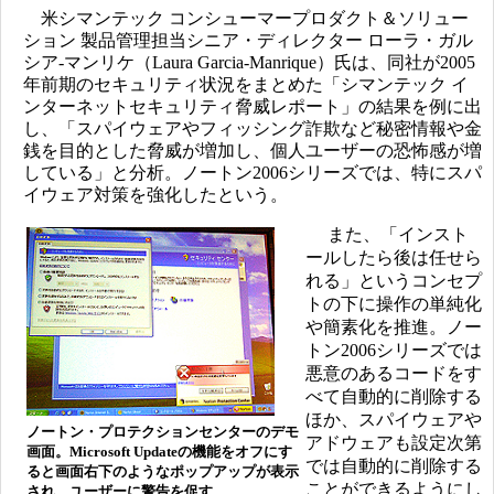
米シマンテック コンシューマープロダクト＆ソリュー
ション 製品管理担当シニア・ディレクター ローラ・ガル
シア-マンリケ（Laura Garcia-Manrique）氏は、同社が2005
年前期のセキュリティ状況をまとめた「シマンテック イ
ンターネットセキュリティ脅威レポート」の結果を例に出
し、「スパイウェアやフィッシング詐欺など秘密情報や金
銭を目的とした脅威が増加し、個人ユーザーの恐怖感が増
している」と分析。ノートン2006シリーズでは、特にスパ
イウェア対策を強化したという。
また、「インスト
ールしたら後は任せら
れる」というコンセプ
トの下に操作の単純化
や簡素化を推進。ノー
トン2006シリーズでは
悪意のあるコードをす
べて自動的に削除する
ほか、スパイウェアや
ノートン・プロテクションセンターのデモ
アドウェアも設定次第
画面。Microsoft Updateの機能をオフにす
では自動的に削除する
ると画面右下のようなポップアップが表示
ことができるようにし
され、ユーザーに警告を促す