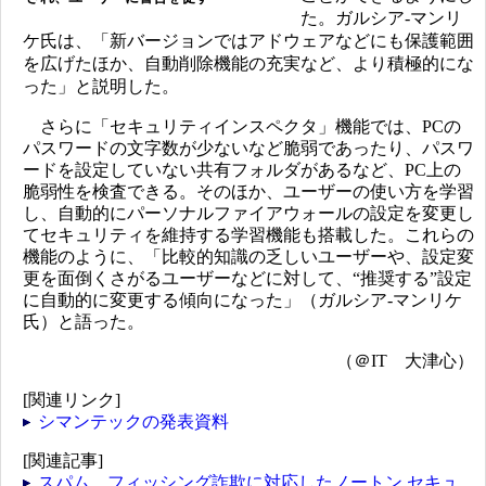
た。ガルシア-マンリ
ケ氏は、「新バージョンではアドウェアなどにも保護範囲
を広げたほか、自動削除機能の充実など、より積極的にな
った」と説明した。
さらに「セキュリティインスペクタ」機能では、PCの
パスワードの文字数が少ないなど脆弱であったり、パスワ
ードを設定していない共有フォルダがあるなど、PC上の
脆弱性を検査できる。そのほか、ユーザーの使い方を学習
し、自動的にパーソナルファイアウォールの設定を変更し
てセキュリティを維持する学習機能も搭載した。これらの
機能のように、「比較的知識の乏しいユーザーや、設定変
更を面倒くさがるユーザーなどに対して、“推奨する”設定
に自動的に変更する傾向になった」（ガルシア-マンリケ
氏）と語った。
（＠IT 大津心）
[関連リンク]
シマンテックの発表資料
[関連記事]
スパム、フィッシング詐欺に対応したノートン セキュ