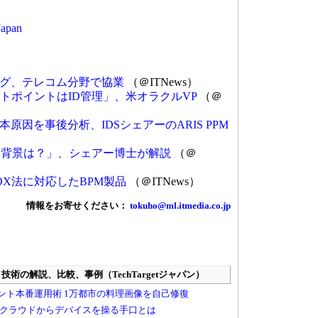
apan
グ、テレコム分野で協業
（＠ITNews）
トポイントはID管理」、米オラクルVP
（＠
原因を事後分析、IDSシェアーのARIS PPM
る背景は？」、シェアー博士が解説
（＠
OX法に対応したBPM製品
（＠ITNews）
情報をお寄せください：
tokuho@ml.itmedia.co.jp