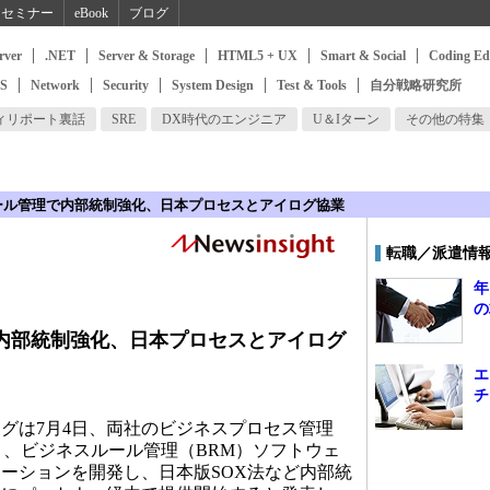
セミナー
eBook
ブログ
rver
.NET
Server & Storage
HTML5 + UX
Smart & Social
Coding Ed
SS
Network
Security
System Design
Test & Tools
自分戦略研究所
ィリポート裏話
SRE
DX時代のエンジニア
U＆Iターン
その他の特集
ール管理で内部統制強化、日本プロセスとアイログ協業
転職／派遣情
年
の
で内部統制強化、日本プロセスとアイログ
エ
チ
グは7月4日、両社のビジネスプロセス管理
と、ビジネスルール管理（BRM）ソフトウェ
ーションを開発し、日本版SOX法など内部統