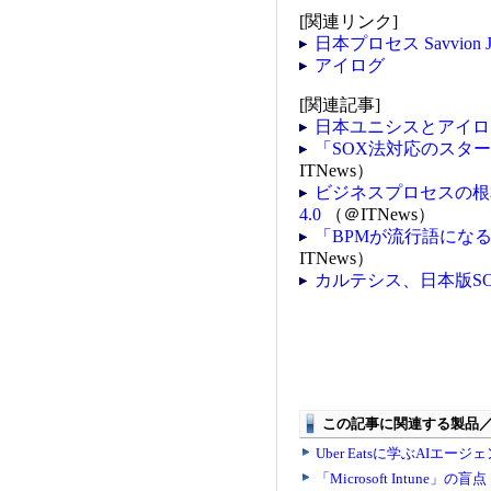
[関連リンク]
日本プロセス Savvion J
アイログ
[関連記事]
日本ユニシスとアイロ
「SOX法対応のスター
ITNews）
ビジネスプロセスの根本
4.0
（＠ITNews）
「BPMが流行語にな
ITNews）
カルテシス、日本版S