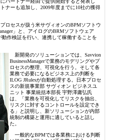
けにパートナー経由で提供開始すると発表し
トナーも追加し、2009年度までに10社の獲得
プロセスが扱う米サヴィオンのBPMソフトウ
nessManager」と、アイログのBRMソフトウェア
」。両社が動作検証を行い、連携して稼働することを
新開発のソリューションでは、Savvion
BusinessManagerで業務のモデリングやプ
ロセスの整理、可視化を行う。そして各
業務で必要になるビジネス上の判断を
ILOG JRulesが自動処理する。日本プロセ
スの新規事業部 サヴィオン ビジネスユ
ニット 事業統括本部長 宇野澤庸弘氏
は、「業務を可視化してリスクを抽出、
リスクに対するコントロールを設定でき
る」と説明し、新ソリューションが内部
統制の構築と運用に適していると話し
た。
一般的なBPMでは各業務における判断