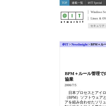
TOP
連載一覧
＠IT Special
Windows Se
Linux ＆ O
セキュリテ
＠IT
>
NewsInsight
>
BPM＋ル
BPM＋ルール管理
協業
2006/7/5
日本プロセスとアイロ
（BPM）ソフトウェア
アを組み合わせたソリュ