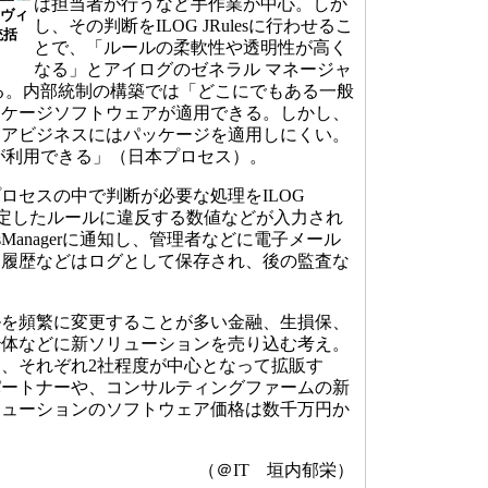
は担当者が行うなど手作業が中心。しか
サヴィ
し、その判断をILOG JRulesに行わせるこ
統括
とで、「ルールの柔軟性や透明性が高く
なる」とアイログのゼネラル マネージャ
る。内部統制の構築では「どこにでもある一般
ッケージソフトウェアが適用できる。しかし、
コアビジネスにはパッケージを適用しにくい。
が利用できる」（日本プロセス）。
セスの中で判断が必要な処理をILOG
に設定したルールに違反する数値などが入力され
inessManagerに通知し、管理者などに電子メール
、履歴などはログとして保存され、後の監査な
を頻繁に変更することが多い金融、生損保、
治体などに新ソリューションを売り込む考え。
、それぞれ2社程度が中心となって拡販す
パートナーや、コンサルティングファームの新
リューションのソフトウェア価格は数千万円か
（＠IT 垣内郁栄）