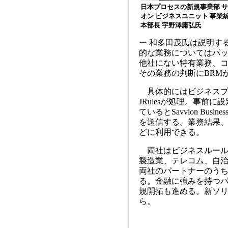
日本プロセスの新規事業部 
オン ビジネスユニット 事業
本部長 宇野澤庸弘氏
ー 和多田茂氏は説明す
的な業務についてはパ
他社にない特有業務、
その業務の判断にBRM
具体的にはビジネスプロ
JRulesが処理。事前
ているとSavvion Bus
を送信する。業務結果
どに利用できる。
両社はビジネスルール
製造業、テレコム、自
両社のパートナーのうち
る。金融に強みを持つ
規開拓も進める。新ソ
ら。