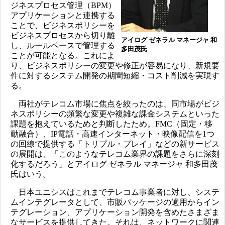
ジネスプロセス管理（BPM）
アプリケーションと連携する
ことで、ビジネスポリシーを
ビジネスプロセスから切り離
アイログ ゼネラル マネージャ 和
し、ルールベースで管理する
多田茂氏
ことが可能となる。これによ
り、ビジネスポリシーの変更や修正が容易になり、新規要
件に対するシステム開発の期間短縮・コスト削減を実現す
る。
両社がテレコム市場に焦点を絞ったのは、同市場がビジ
ネスポリシーの頻繁な変更や複雑な課金システムといった
課題を抱えているためと判断したため。FMC（固定・移
動融合）、IP電話・高速インターネット・映像配信を1つ
の回線で提供する「トリプル・プレイ」などの新サービス
の展開は、「このようなテレコム業界の課題をさらに深刻
化するだろう」とアイログ ゼネラル マネージャ 和多田茂
氏はいう。
日本ユニシスはこれまでテレコム事業者に対し、システ
ムインテグレータとして、市販パッケージの適用からイン
テグレーション、アプリケーション開発を含めたさまざま
なサービスを提供してきた。それは、ネットワークに関連