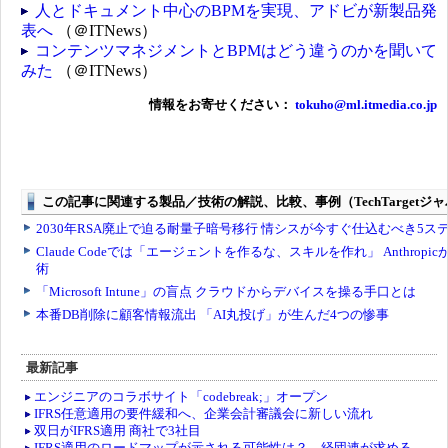
人とドキュメント中心のBPMを実現、アドビが新製品発
表へ
（＠ITNews）
コンテンツマネジメントとBPMはどう違うのかを聞いて
みた
（＠ITNews）
情報をお寄せください：
tokuho@ml.itmedia.co.jp
最新記事
エンジニアのコラボサイト「codebreak;」オープン
IFRS任意適用の要件緩和へ、企業会計審議会に新しい流れ
双日がIFRS適用 商社で3社目
IFRS適用のロードマップが示される可能性は？ 経団連が求める