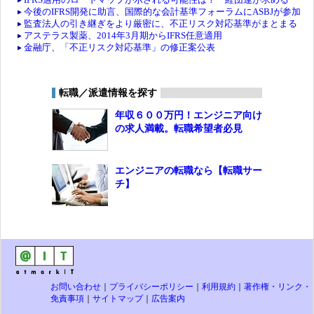
今後のIFRS開発に助言、国際的な会計基準フォーラムにASBJが参加
監査法人の引き継ぎをより厳密に、不正リスク対応基準がまとまる
アステラス製薬、2014年3月期からIFRS任意適用
金融庁、「不正リスク対応基準」の修正案公表
転職／派遣情報を探す
年収６００万円！エンジニア向け
の求人満載。転職希望者必見
エンジニアの転職なら【転職サー
チ】
お問い合わせ
｜
プライバシーポリシー
｜
利用規約
｜
著作権・リンク・
免責事項
｜
サイトマップ
｜
広告案内