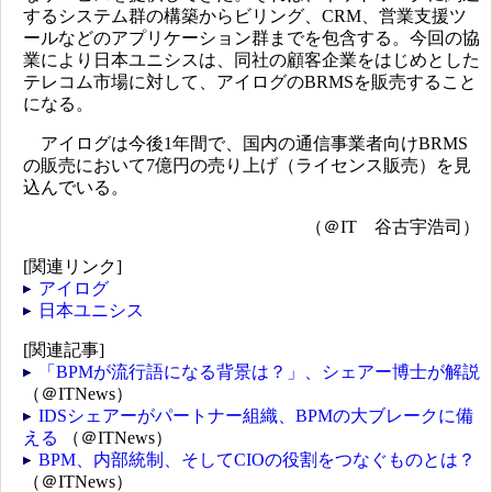
するシステム群の構築からビリング、CRM、営業支援ツ
ールなどのアプリケーション群までを包含する。今回の協
業により日本ユニシスは、同社の顧客企業をはじめとした
テレコム市場に対して、アイログのBRMSを販売すること
になる。
アイログは今後1年間で、国内の通信事業者向けBRMS
の販売において7億円の売り上げ（ライセンス販売）を見
込んでいる。
（＠IT 谷古宇浩司）
[関連リンク]
アイログ
日本ユニシス
[関連記事]
「BPMが流行語になる背景は？」、シェアー博士が解説
（＠ITNews）
IDSシェアーがパートナー組織、BPMの大ブレークに備
える
（＠ITNews）
BPM、内部統制、そしてCIOの役割をつなぐものとは？
（＠ITNews）