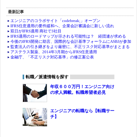
最新記事
エンジニアのコラボサイト「codebreak;」オープン
IFRS任意適用の要件緩和へ、企業会計審議会に新しい流れ
双日がIFRS適用 商社で3社目
IFRS適用のロードマップが示される可能性は？ 経団連が求める
今後のIFRS開発に助言、国際的な会計基準フォーラムにASBJが参加
監査法人の引き継ぎをより厳密に、不正リスク対応基準がまとまる
アステラス製薬、2014年3月期からIFRS任意適用
金融庁、「不正リスク対応基準」の修正案公表
転職／派遣情報を探す
年収６００万円！エンジニア向け
の求人満載。転職希望者必見
エンジニアの転職なら【転職サー
チ】