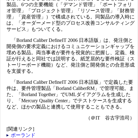
製品。6つの主要機能（「デマンド管理」「ポートフォリ
オ管理」「プロジェクト管理」「リソース管理」「財務管
理」「資産管理」）で構成されている。同製品の導入時に
は、「オーダーメード型のプロセス改善コンサルティング
サービス」もついてくる。
「Borland Caliber DefineIT 2006 日本語版」は、発注側と
開発側の要求定義におけるコミュニケーションギャップを
埋める製品。両当事者が要件を視覚的に把握し、定義、検
証が行えると同社では説明する。紙芝居的な要件検証（ス
トーリーボード機能）など、発注側と開発側との合意形成
を支援する。
「Borland Caliber DefineIT 2006 日本語版」で定義した要
件は、要件管理製品「Borland CaliberRM」で管理可能。ま
た、「Borland Together」でUMLダイアグラムを生成した
り、「Mercury Quality Center」でテストケースを生成する
など、ほかの製品と連携して使用することもできる。
（＠IT 谷古宇浩司）
[関連リンク]
ボーランド