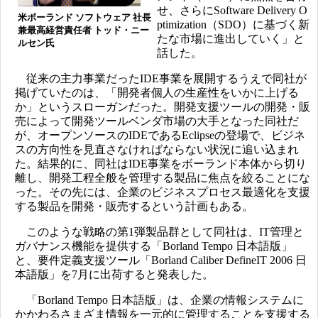
せ、さらにSoftware Delivery O
米ボーランド ソフトウェア 社長
ptimization（SDO）に基づく新
兼最高経営責任者 トッド・ニー
たな市場に進出していく」と
ルセン氏
話した。
従来の主力事業だったIDE事業を展開するうえで同社が
掲げていたのは、「開発者個人の生産性をいかに上げる
か」というスローガンだった。開発支援ツールの開発・販
売によって開発ツールベンダ市場の大手となった同社だ
が、オープンソースのIDEであるEclipseの登場で、ビジネ
スの方向性を見直さなければならない状況に追い込まれ
た。結果的に、同社はIDE事業をボーランド本体から切り
離し、開発工程全般を管理する製品に焦点を絞ることにな
った。その先には、企業のビジネスプロセス最適化を支援
する製品を開発・販売するという計画もある。
このような戦略の第1弾製品群として同社は、IT管理と
ガバナンス機能を提供する「Borland Tempo 日本語版」
と、要件定義支援ツール「Borland Caliber DefineIT 2006 日
本語版」を7月に出荷すると発表した。
「Borland Tempo 日本語版」は、企業の情報システムに
かかわるさまざま情報を一元的に管理することを支援する