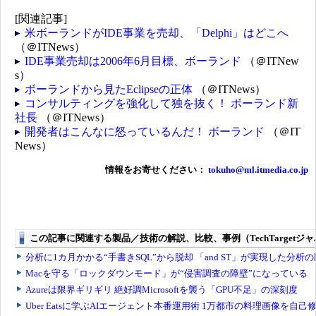
[関連記事]
米ボーランドがIDE事業を売却、「Delphi」はどこへ
（＠ITNews）
IDE事業売却は2006年6月目標、ボーランド
（＠ITNew
s）
ボーランドから見たEclipseの正体
（＠ITNews）
コンサルティングを強化して独を抜く！ ボーランド新
社長
（＠ITNews）
開発者はこんなに怒っているんだ！ ボーランド
（＠IT
News）
情報をお寄せください：
tokuho@ml.itmedia.co.jp