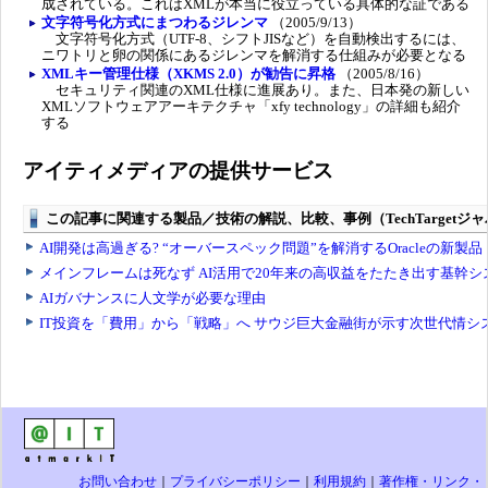
成されている。これはXMLが本当に役立っている具体的な証である
文字符号化方式にまつわるジレンマ
（2005/9/13）
文字符号化方式（UTF-8、シフトJISなど）を自動検出するには、
ニワトリと卵の関係にあるジレンマを解消する仕組みが必要となる
XMLキー管理仕様（XKMS 2.0）が勧告に昇格
（2005/8/16）
セキュリティ関連のXML仕様に進展あり。また、日本発の新しい
XMLソフトウェアアーキテクチャ「xfy technology」の詳細も紹介
する
アイティメディアの提供サービス
お問い合わせ
｜
プライバシーポリシー
｜
利用規約
｜
著作権・リンク・