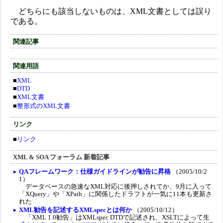
どちらにも該当しないものは、XML文書としては誤り
である。
関連記事
関連用語
■
XML
■
DTD
■
XML文書
■
整形式のXML文書
リンク
■
リンク
XML & SOA フォーラム 新着記事
QAフレームワーク：仕様ガイドラインが勧告に昇格
（2005/10/2
1）
データベースの急速なXML対応に後押しされてか、9月に入って
「XQuery」や「XPath」に関係したドラフトが一気に11本も更新さ
れた
XML勧告を記述するXMLspecとは何か
（2005/10/12）
「XML 1.0勧告」はXMLspec DTDで記述され、XSLTによって生