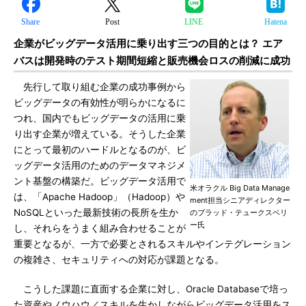
Share
Post
LINE
Hatena
企業がビッグデータ活用に乗り出す三つの目的とは？ エア
バスは開発時のテスト期間短縮と販売機会ロスの削減に成功
先行して取り組む企業の成功事例から
ビッグデータの有効性が明らかになるに
つれ、国内でもビッグデータの活用に乗
り出す企業が増えている。そうした企業
にとって最初のハードルとなるのが、ビ
ッグデータ活用のためのデータマネジメ
ント基盤の構築だ。ビッグデータ活用で
米オラクル Big Data Manage
は、「Apache Hadoop」（Hadoop）や
ment担当シニアディレクター
NoSQLといった最新技術の長所を生か
のブラッド・テュークスベリ
ー氏
し、それらをうまく組み合わせることが
重要となるが、一方で必要とされるスキルやインテグレーション
の複雑さ、セキュリティへの対応が課題となる。
こうした課題に直面する企業に対し、Oracle Databaseで培っ
た資産やノウハウ／スキルを生かしながらビッグデータ活用をス