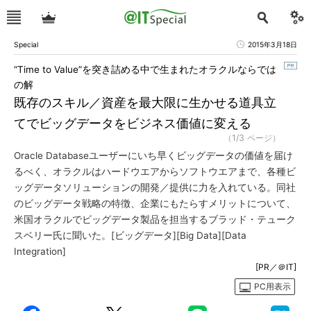
Special
2015年3月18日
“Time to Value”を突き詰める中で生まれたオラクルならでは
の解
既存のスキル／資産を最大限に生かせる道具立
てでビッグデータをビジネス価値に変える
（1/3 ページ）
Oracle Databaseユーザーにいち早くビッグデータの価値を届け
るべく、オラクルはハードウエアからソフトウエアまで、各種ビ
ッグデータソリューションの開発／提供に力を入れている。同社
のビッグデータ戦略の特徴、企業にもたらすメリットについて、
米国オラクルでビッグデータ製品を担当するブラッド・テューク
スベリー氏に聞いた。[ビッグデータ][Big Data][Data
Integration]
[PR／＠IT]
PC用表示