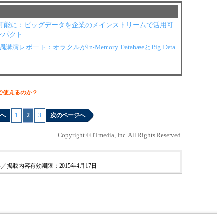
索可能に：ビッグデータを企業のメインストリームで活用可
のインパクト
mmit基調講演レポート：オラクルがIn-Memory DatabaseとBig Data
」
はどこまで使えるのか？
へ
1
|
2
|
3
次のページへ
Copyright © ITmedia, Inc. All Rights Reserved.
／掲載内容有効期限：2015年4月17日