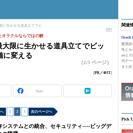
関連
に生かせる道具立てでビ...
生まれたオラクルならではの解
Oracle
驚異的
最大限に生かせる道具立てでビッ
性とセキ
値に変える
ata
代デー
（2/3 ページ）
まとめ
[
PR／＠IT
]
Share
へ
1
|
2
|
3
次のページへ
Pick 
存システムとの統合、セキュリティ──ビッグデ