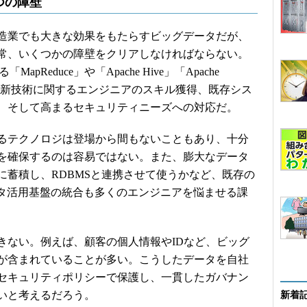
つの障壁
造業でも大きな効果をもたらすビッグデータだが、
常、いくつかの障壁をクリアしなければならない。
pReduce」や「Apache Hive」「Apache
域の新技術に関するエンジニアのスキル獲得、既存シス
、そして高まるセキュリティニーズへの対応だ。
るテクノロジは登場から間もないこともあり、十分
を確保するのは容易ではない。また、膨大なデータ
に蓄積し、RDBMSと連携させて使うかなど、既存の
ータ活用基盤の統合も多くのエンジニアを悩ませる課
ない。例えば、顧客の個人情報やIDなど、ビッグ
が含まれていることが多い。こうしたデータを自社
セキュリティポリシーで保護し、一貫したガバナン
いと考えるだろう。
新着