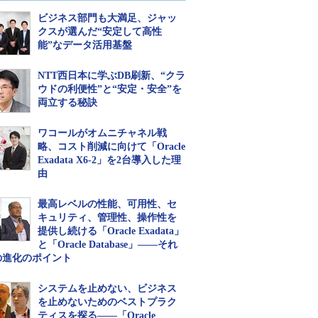
ビジネス部門も大満足、ジャッ
クスが選んだ“安定して高性
能”なデータ活用基盤
NTT西日本に学ぶDB刷新、“クラ
ウドの利便性”と“安定・安全”を
両立する秘訣
ワコールがオムニチャネル戦
略、コスト削減に向けて「Oracle
Exadata X6-2」を2台導入した理
由
最高レベルの性能、可用性、セ
キュリティ、管理性、操作性を
提供し続ける「Oracle Exadata」
と「Oracle Database」――それ
の進化のポイント
システムを止めない、ビジネス
を止めないためのベストプラク
ティスを探る――「Oracle