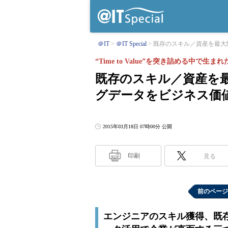
＠IT
＠IT Special
既存のスキル／資産を最大限
“Time to Value”を突き詰める中で
既存のスキル／資産を
グデータをビジネス価
2015年03月18日 07時00分 公開
印刷
見る
前のページ
エンジニアのスキル獲得、既