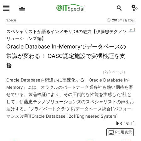
Special
2015年3月26日
スペシャリストが語るインメモリDBの魅力【伊藤忠テクノソ
リューションズ編】
Oracle Database In-Memoryでデータベースの
常識が変わる！ OASC認定施設で実機検証を支
援
（2/3 ページ）
Oracle Databaseを桁違いに高速化する「Oracle Database In-
Memory」には、オラクルのパートナー企業各社も熱い期待を寄
せている。製品検証により、その圧倒的な性能を実感した1社と
して、伊藤忠テクノソリューションズのスペシャリストの声をお
届けする。[プライベートクラウド/データベース統合][パフォー
マンス改善][Oracle Database 12c][Engineered System]
[PR／＠IT]
PC用表示