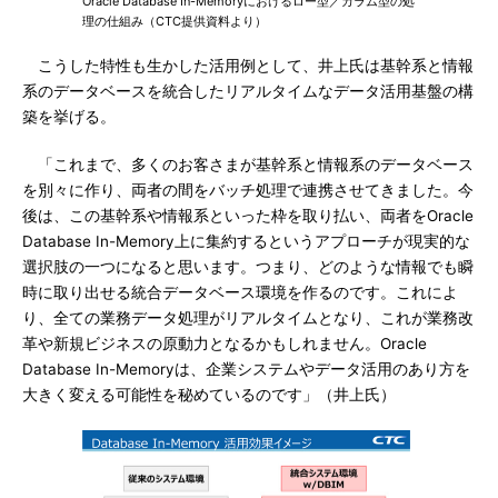
Oracle Database In-Memoryにおけるロー型／カラム型の処
理の仕組み（CTC提供資料より）
こうした特性も生かした活用例として、井上氏は基幹系と情報
系のデータベースを統合したリアルタイムなデータ活用基盤の構
築を挙げる。
「これまで、多くのお客さまが基幹系と情報系のデータベース
を別々に作り、両者の間をバッチ処理で連携させてきました。今
後は、この基幹系や情報系といった枠を取り払い、両者をOracle
Database In-Memory上に集約するというアプローチが現実的な
選択肢の一つになると思います。つまり、どのような情報でも瞬
時に取り出せる統合データベース環境を作るのです。これによ
り、全ての業務データ処理がリアルタイムとなり、これが業務改
革や新規ビジネスの原動力となるかもしれません。Oracle
Database In-Memoryは、企業システムやデータ活用のあり方を
大きく変える可能性を秘めているのです」（井上氏）